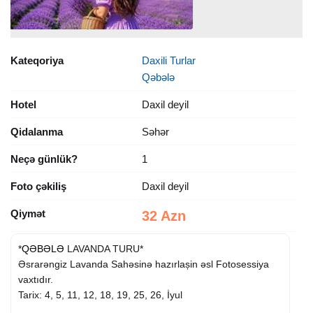
Kateqoriya
Daxili Turlar
Qəbələ
Hotel
Daxil deyil
Qidalanma
Səhər
Neçə günlük?
1
Foto çəkiliş
Daxil deyil
Qiymət
32 Azn
*
QƏBƏLƏ
LAVANDA TURU*
Əsrarəngiz Lavanda Sahəsinə hazırlașin əsl Fotosessiya
vaxtıdır.
Tarix: 4, 5, 11, 12, 18, 19, 25, 26, İyul