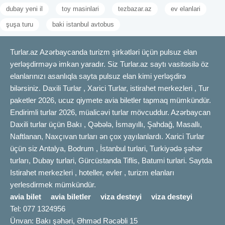
dubay yeni il
toy masinlari
tezbazar.az
ev elanlari
şuşa turu
baki istanbul avtobus
Turlar.az Azərbaycanda turizm şirkətləri üçün pulsuz elan
yerləşdirməyə imkan yaradır. Siz Turlar.az saytı vasitəsilə öz
elanlarınızı asanlıqla sayta pulsuz elan kimi yerləşdirə
bilərsiniz. Daxili Turlar , Xarici Turlar, istirahet merkezleri , Tur
paketler 2026, ucuz qiymete avia biletler tapmaq mümkündür.
Endirimli turlar 2026, müalicəvi turlar mövcuddur. Azərbaycan
Daxili turlar üçün Bakı , Qəbələ, İsmayıllı, Şahdağ, Masallı,
Naftlanan, Naxçıvan turları ən çox yayılanlardı. Xarici Turlar
üçün siz Antalya, Bodrum , İstanbul turlari, Turkiyədə şəhər
turları, Dubay turlari, Gürcüstanda Tiflis, Batumi turlari. Saytda
Istirahet merkezleri , hoteller, evler , turizm elanları
yerlesdirmek mümkündür.
avia bilet
avia biletler
viza desteyi
viza desteyi
Tel: 077 1324956
Ünvan: Bakı şəhəri, Əhməd Rəcəbli 15