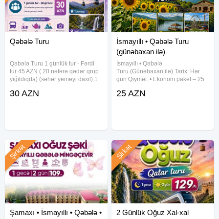
Qəbələ Turu
İsmayıllı • Qəbələ Turu
(günəbaxan ilə)
Qəbələ Turu 1 günlük tur - Fərdi
İsmayıllı • Qəbələ
tur 45 AZN ( 20 nəfərə qədər qrup
Turu (Günəbaxan ilə) Tarix: Hər
yığıldıqda) (səhər yemeyi daxil) 1
gün Qiymət: • Ekonom paket – 25
günlük tur - Fərdi tur 65 AZN (20
AZN • Standart paket – 29 AZN
30 AZN
25 AZN
nəfərə qədər qrup yığıldıqda)
(səhər yeməyi daxil) Qiymətə
(səhər və nahar yemeyi daxil) 1
daxildir: Komfortlu nəqliyyat
günlük tur -
Gəzintilər Səhər yeməyi
Şirkət
Şirkət
Şamaxı • İsmayıllı • Qəbələ •
2 Günlük Oğuz Xal-xal