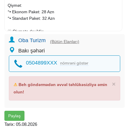
Qiymət:
°• Ekonom Paket: 28 Azn
°• Standart Paket: 32 Azn
♡ Qiymətə daxildir:
Vip Nəqliyyat xidməti
Oba Turizm
(Bütün Elanları)
Səhər yeməyi (Standart paketdə)
Bakı şəhəri
Çay süfrəsi
Ekskursiyalar
0504899XXX
nömrəni göstər
Tur Rəhbər (Bələdci)
Yol boyu əyləncəli oyunlar, qaliblər hədiyyələr və endirim
kuponları
×
⚠
Beh göndərmədən əvvəl təhlükəsizliyə əmin
♡ Ekskursiyalar:
olun!
Lavanda sahəsinə giriş (qiymət 8 azn)
Aşıqbayramlı gölü (giriş 2 azn)
Tufandağ Yay-Qış Turizm kompleksi
Nahar fasiləsi (Öz hesabınıza)
Paylaş
Toplanış və çıxış:
Tarix: 05.08.2026
Saat: 6:30-7:00 Gənclik M/S Caspian Shoppingin qarşısı