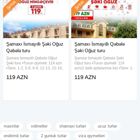
Şirkət
Şirkət
Şamaxı İsmayıllı Şəki Oğuz
Şamaxı İsmayıllı Qəbələ
Qəbələ turu
Şəki Oğuz turu
Şamaxı İsmayıllı Qəbələ Oğuz
Şamaxı İsmayıllı Qəbələ Şəki
Şəki turu •Turun qiyməti: 119 azn
Oğuz turu •Turun qiyməti: 119
•Tarix: 1-2, 5-6, 8-9, 12-13, 15-16,
azn(2 dəfə qidalanma ilə) •Tarix: 1-
19-20, 22-23, 26-27, 29-30 Avqust
2, 8-9, 15-16, 22-23, 29-30 Avqust
119 AZN
119 AZN
✓Qiymətə daxildir: - Komfortlu
✓Qiymətə daxildir: • Komfortlu
nəqliyyat - Yeddi gözəl hotel
nəqliyyat • 1 gecə oteldə
(Qəbələ) - Hotel
gecələmək • Zəngəzur
masinlar
xidmetler
shamaxi turlari
ucuz turlar
endirimli turlar
2 gunluk turlar
viza qiymetleri