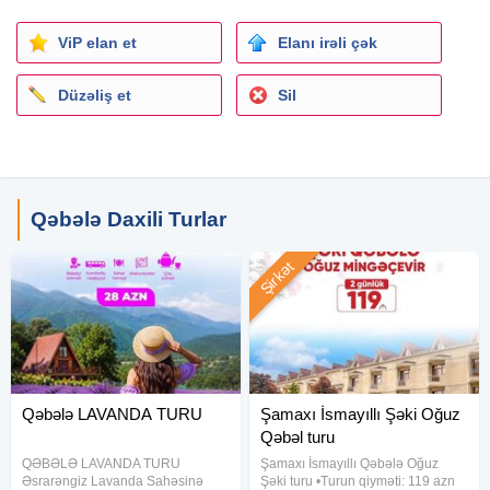
Bakıya çatmaq: 22:00-23:00 (təqribi)
ViP elan et
Elanı irəli çək
*Xüsusi Qeydlər*
Muzey, Qoruq, ödənișli yerlər lavanda sahəsinə giriş, Nahar
Düzəliş et
Sil
yeməyi qiymətə daxil deyil.!
Musiqi , oyunlar, rəqslərə kaprizi olanlar tura qoşulmasın.
5 yaş uşaqlar ödənişsizdir (Nəqliyyatda yer verilməzsə)
Tur zamanı spirtli icki içmək, Sürücü və Tur Rəhbərinin işinə
müdaxilə etmə qəti qadaǧandır.
Qəbələ Daxili Turlar
Ekstirim hal baş verərsə bizdən aslı olmayan vəziyyət
yaranarsa Tur Rəhbəri proqramı dəyişə və əvəzləyə bilər.
Şirkət
Ətraflı məlumat və ya rezervasiya üçün müraciət edə
bilərsiniz:
Instagram:
Whatsapp:
Qəbələ LAVANDA TURU
Şamaxı İsmayıllı Şəki Oğuz
Qəbəl turu
QƏBƏLƏ LAVANDA TURU
Şamaxı İsmayıllı Qəbələ Oğuz
Əsrarəngiz Lavanda Sahəsinə
Şəki turu •Turun qiyməti: 119 azn