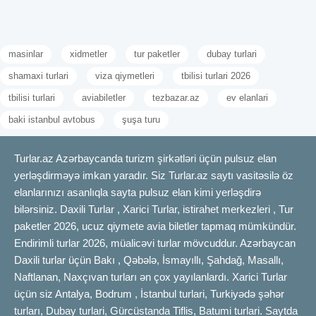
masinlar
xidmetler
tur paketler
dubay turlari
shamaxi turlari
viza qiymetleri
tbilisi turlari 2026
tbilisi turlari
aviabiletler
tezbazar.az
ev elanlari
baki istanbul avtobus
şuşa turu
Turlar.az Azərbaycanda turizm şirkətləri üçün pulsuz elan
yerləşdirməyə imkan yaradır. Siz Turlar.az saytı vasitəsilə öz
elanlarınızı asanlıqla sayta pulsuz elan kimi yerləşdirə
bilərsiniz. Daxili Turlar , Xarici Turlar, istirahet merkezleri , Tur
paketler 2026, ucuz qiymete avia biletler tapmaq mümkündür.
Endirimli turlar 2026, müalicəvi turlar mövcuddur. Azərbaycan
Daxili turlar üçün Bakı , Qəbələ, İsmayıllı, Şahdağ, Masallı,
Naftlanan, Naxçıvan turları ən çox yayılanlardı. Xarici Turlar
üçün siz Antalya, Bodrum , İstanbul turlari, Turkiyədə şəhər
turları, Dubay turlari, Gürcüstanda Tiflis, Batumi turlari. Saytda