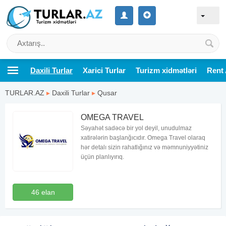
Daxili Turlar
Xarici Turlar
Turizm xidmətləri
Rent 
TURLAR.AZ
▸
Daxili Turlar
▸
Qusar
OMEGA TRAVEL
Səyahət sadəcə bir yol deyil, unudulmaz
xatirələrin başlanğıcıdır. Omega Travel olaraq
hər detalı sizin rahatlığınız və məmnuniyyətiniz
üçün planlıyırıq.
46 elan