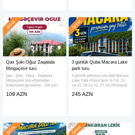
Şirkət
Şirkət
Qax Şəki Oğuz Zaqatala
3 günlük Quba Macəra Lake
Mingəçevir turu
park turu
Qax - Şəki - Oğuz - Zaqatala -
3 günlük premium yay tətili Macara
Mingəçevir turu •Qiymətlər: -
Lake Park •Turun tarix: 6-7-8, 13-
Koteclərdə gecələmə - 109 azn -
14-15, 20-21-22, 27-28-29 Avqust
Hotel binasında gecələmə - 119
✓Tur qiymətləri: - Townhouse
109 AZN
245 AZN
azn •Tarix: 1-2, 8-9, 15-16, 22-23,
(sadə) - 245₼ - Townhouse
29-39 Avqust ✓Tura daxildir: -
(balkonlu) - 265₼ - Lake Hotel
Komfortlu vip nəqliyyat -
(dağ mənzərəli,
Şirkət
Şirkət