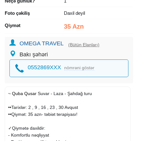
Neçə günlük?
1
Foto çəkiliş
Daxil deyil
Qiymət
35 Azn
OMEGA TRAVEL
(Bütün Elanları)
Bakı şəhəri
0552869XXX
nömrəni göstər
~
Quba
Qusar
Suvar - Laza - Şahdağ turu
••Tarixlər: 2 , 9 , 16 , 23 , 30 Avqust
••Qiymət: 35 azn- təbiət terapiyası!
✓Qiymətə daxildir:
- Komfortlu nəqliyyat