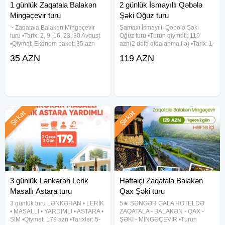
1 günlük Zaqatala Balakən
2 günlük İsmayıllı Qəbələ
Mingəçevir turu
Şəki Oğuz turu
~ Zaqatala Balakən Mingəçevir
Şamaxı İsmayıllı Qəbələ Şəki
turu •Tarix: 2, 9, 16, 23, 30 Avqust
Oğuz turu •Turun qiyməti: 119
•Qiymət: Ekonom paket: 35 azn
azn(2 dəfə qidalanma ilə) •Tarix: 1-
Standart paket: 40 azn ✓Qiymətə
2, 8-9, 15-16, 22-23, 29-30 Avqust
35 AZN
119 AZN
daxildir: • Nəqliyyat xidməti • Səhər
✓Qiymətə daxildir: • Komfortlu
yeməyi(st paketdə) • Çay süfrəsi •
nəqliyyat • 1 gecə oteldə
Ekskursiyalar •
gecələmək • Zəngəzur
Şirkət
Şirkət
3 günlük Lənkəran Lerik
Həftəiçi Zaqatala Balakən
Masallı Astara turu
Qax Şəki turu
3 günlük turu LƏNKƏRAN • LERİK
5★ SƏNGƏR GALA HOTELDƏ
• MASALLI • YARDIMLI • ASTARA •
ZAQATALA - BALAKƏN - QAX -
SİM •Qiymət: 179 azn •Tarixlər: 5-
ŞƏKİ - MİNGƏÇEVİR •Turun