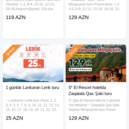
•Tarixlər: 1-2, 8-9, 15-16, 22-23,
Mingəçevir turu •Turun tarixi: 1-2,
29-30 Avqust •Qiymət: 119 azn
4-5, 8-9, 11-12, 15-16, 18-19, 22-
✓Qiymətə daxildir: - Komfortlu vip
23, 25-26, 29-30 Avqust •Turun
119 AZN
129 AZN
nəqliyyat - Səmimi və təcrübəli tur
qiyməti: 129 azn (1 nəfər üçün)
rəhbəri - Yol boyu əyləncəli
✓Qiymətə daxildir: •VIP nəqliyyat
oyunlar - Şəki
xidməti •Hoteldə gecələmə:
Şirkət
Şirkət
1 günlük Lənkəran Lerik turu
5* El Resort hoteldə
Zaqatala Qax Şəki turu
~ Lənkəran Lerik turu •Tarix: 1, 2,
5* Qax El Resort otel ilə 2 günlük
3, 4, 5, 6, 7, 8, 9, 10, 11, 12, 13, 14,
Vip İstirahət ~ Zaqatala Qax Şəki
15, 16, 17, 18, 19, 20, 21, 22, 23,
Yaylası Mingəçevir turu •Turun
24, 25, 26, 27, 28, 29, 30, 31
tarixi: 1-2, 5-6, 8-9, 12-13, 15-16,
25 AZN
129 AZN
Avqust •Qiymət: •Ekonom Paket:
19-20, 22-23, 26-27, 29-30 Avqust
25 azn •Standart Paket: 29 azn
•Turun qiyməti: - Standart paket:
✓Qiymətə
129