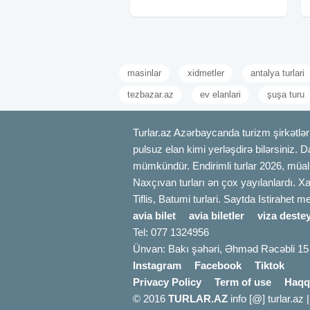
daxildir: ➥ Komfortlu vıp nəqliyyat ➥ 1
gecə oteldə
masinlar
xidmetler
antalya turlari
tezbazar.az
ev elanlari
şuşa turu
Turlar.az Azərbaycanda turizm şirkətləri
pulsuz elan kimi yerləşdirə bilərsiniz. D
mümkündür. Endirimli turlar 2026, müali
Naxçıvan turları ən çox yayılanlardı. Xa
Tiflis, Batumi turlari. Saytda Istirahet 
avia bilet
avia biletler
viza destey
Tel: 077 1324956
Ünvan: Bakı şəhəri, Əhməd Rəcəbli 15
Instagram
Facebook
Tiktok
Privacy Policy
Term of use
Haqq
© 2016
TURLAR.AZ
info [@] turlar.az 