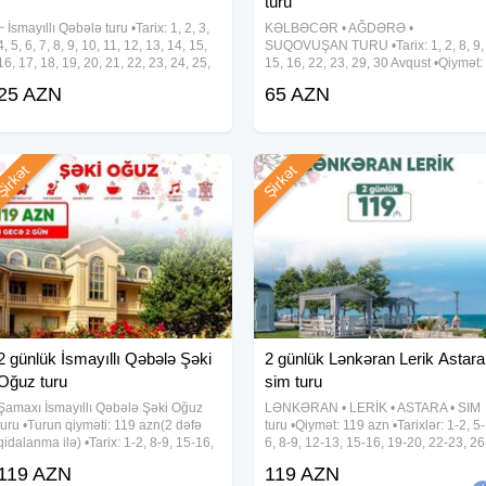
turu
~ İsmayıllı Qəbələ turu •Tarix: 1, 2, 3,
KƏLBƏCƏR • AĞDƏRƏ •
4, 5, 6, 7, 8, 9, 10, 11, 12, 13, 14, 15,
SUQOVUŞAN TURU •Tarix: 1, 2, 8, 9,
16, 17, 18, 19, 20, 21, 22, 23, 24, 25,
15, 16, 22, 23, 29, 30 Avqust •Qiymət:
26, 27, 28, 29, 30, 31 Avqust •Qiymət:
- Ekonom paket: 65 azn(səhər
25 AZN
65 AZN
•Ekonom paket: 25 azn •Standart
yeməksiz) - Standart paket: 70
paket: 29 azn ✓Qiymətə
azn(səhər yeməyi ilə) ✓Qiymətə
daxildir: • Komfortlu nəqliyyat •
irkət
Şirkət
2 günlük İsmayıllı Qəbələ Şəki
2 günlük Lənkəran Lerik Astara
Oğuz turu
sim turu
Şamaxı İsmayıllı Qəbələ Şəki Oğuz
LƏNKƏRAN • LERİK • ASTARA • SIM
turu •Turun qiyməti: 119 azn(2 dəfə
turu •Qiymət: 119 azn •Tarixlər: 1-2, 5-
qidalanma ilə) •Tarix: 1-2, 8-9, 15-16,
6, 8-9, 12-13, 15-16, 19-20, 22-23, 26
22-23, 29-30 Avqust ✓Qiymətə
27, 29-30 Avqust ✓Tura daxildir: • Vıp
119 AZN
119 AZN
daxildir: • Komfortlu nəqliyyat • 1 gecə
nəqliyyat xidməti • 2 dəfə səhər