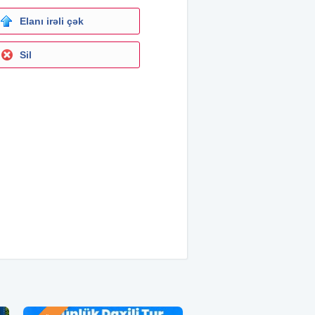
Elanı irəli çək
Sil