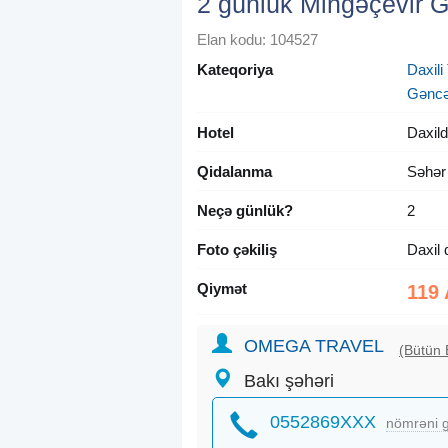
2 günlük Mingəçevir 
Elan kodu: 104527
Kateqoriya
Daxili 
Gənc
Hotel
Daxild
Qidalanma
Səhər
Neçə günlük?
2
Foto çəkiliş
Daxil 
Qiymət
119
OMEGA TRAVEL
(Bütün 
Bakı şəhəri
0552869XXX
nömrəni g