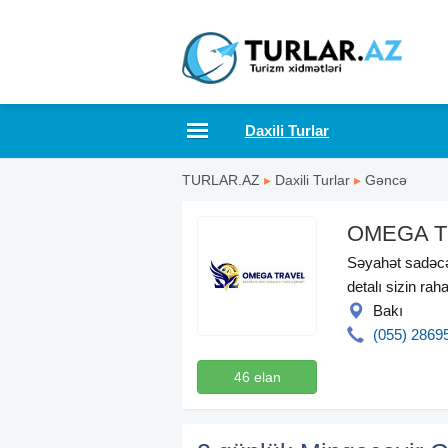
Daxili Turlar
TURLAR.AZ
▸
Daxili Turlar
▸
Gəncə
OMEGA T
Səyahət sadəcə 
detalı sizin rah
Bakı
(055) 2869
46 elan