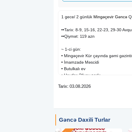
1 gece/ 2 günlük
Mingəçevir
Gəncə
Qa
••Tarix: 8-9, 15-16, 22-23, 29-30 Avqu
••Qiymət: 119 azn
~ 1-ci gün:
• Mingəçevir Kür çayında gəmi gəzintis
• İmamzadə Məscidi
• Butulkalı ev
• Heydər Əliyev parkı
Tarix: 03.08.2026
~ 2-ci gün:
• Göyəzən dağı və qalası Didivan göl
• Avey dağı Məmməd Koğa bulağı Qaz
• İsrafil Ağa məscidi Səməd Vurğun Po
Vidadinin ev muzeyləri
Gəncə Daxili Turlar
✓Qiymətə daxildir: