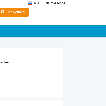
RU
Bizimlə əlaqə
Elan yerləşdir
aq hər