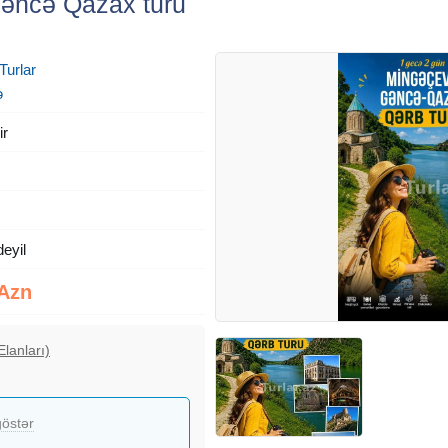
Gəncə Qazax turu
Turlar
ə
ir
deyil
 Azn
Elanları)
östər