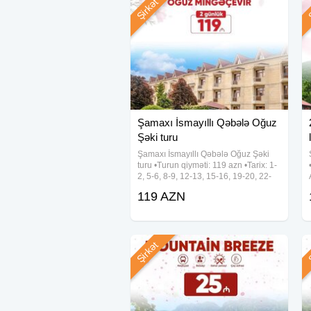
Şirkət
Ş
- Komfortlu nəqliyyat peşəkar tur rəhb
- GIS Hotel-də yerləşmə
- 2 dəfə səhər yeməyi
✓Hotel
xidmətləri
: Hovuz • Gym bilyar
futbol meydanı
• Toplanış: 06:30 - Gənclik m/s (caspi
• Çıxış: 07:00 Bakıya qayıdış: 23:30 (t
Şamaxı İsmayıllı Qəbələ Oğuz
Şəki turu
Şamaxı İsmayıllı Qəbələ Oğuz Şəki
turu •Turun qiyməti: 119 azn •Tarix: 1-
2, 5-6, 8-9, 12-13, 15-16, 19-20, 22-
23, 26-27, 29-30 Avqust ✓Qiymətə
119 AZN
daxildir: - Komfortlu nəqliyyat - Yeddi
gözəl hotel (Qəbələ) - Hotel
Şirkət
Ş