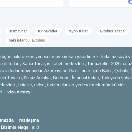
oteldə gecələmək • Zəngəzur
yeməyi • Astalaniya
ucuz turlar
tur paketler
rayon turlari
avtobus sifarisi
baki istanbul avtobus
 üçün pulsuz elan yerləşdirməyə imkan yaradır. Siz Turlar.az saytı vas
axili Turlar , Xarici Turlar, istirahet merkezleri , Tur paketler 2026, uc
cəvi turlar mövcuddur. Azərbaycan Daxili turlar üçün Bakı , Qəbələ, İ
rici Turlar üçün siz Antalya, Bodrum , İstanbul turlari, Turkiyədə şəhər
merkezleri , hoteller, evler , turizm elanları yerlesdirmek mümkündür.
i
viza desteyi
ımızda
razılaşma
|
Bizimlə əlaqə
a: 0