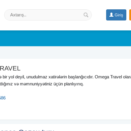
Giriş
RAVEL
bir yol deyil, unudulmaz xatirələrin başlanğıcıdır. Omega Travel olar
atlığınız və məmnuniyyətiniz üçün planlıyırıq.
586