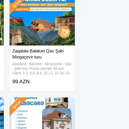
Şirkət
Zaqatala Balakən Qax Şəki
Mingəçevir turu
:
Zaqatala - Balakən - Mingəçevir - Qax
- Şəki turu •Turun qiyməti: 99 azn
•Tarix: 1-2, 5-6, 8-9, 12-13, 15-16, 19-
20, 22-23, 26-27, 29-30 Avqust
99 AZN
✓Qiymətə daxildir: - Komfortlu vip
nəqliyyat - Talaçay Yurd və Grata
Şirkət