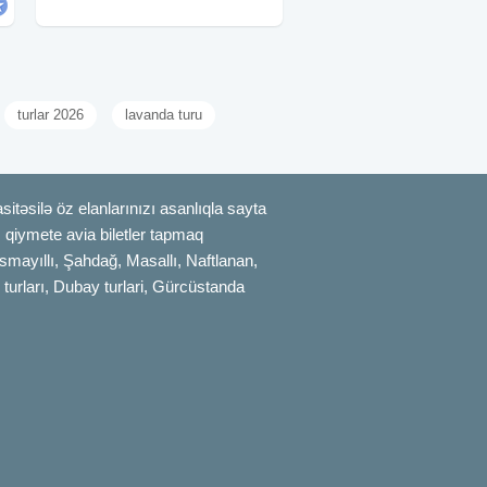
Avqust ✓Tura daxildir: - Komfortlu vip
nəqliyyat -
turlar 2026
lavanda turu
itəsilə öz elanlarınızı asanlıqla sayta
uz qiymete avia biletler tapmaq
smayıllı, Şahdağ, Masallı, Naftlanan,
 turları, Dubay turlari, Gürcüstanda