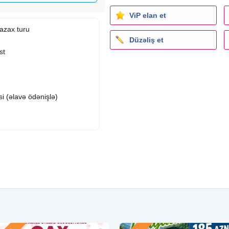
ViP elan et
zax turu
Düzəliş et
st
i (əlavə ödənişlə)
ü Damcılı mağarası
ax müəllimlər seminariyası
eziya Evi M.P. Vaqif və M.V.