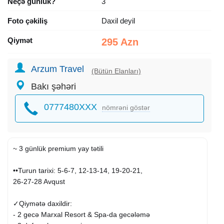
Neçə günlük?
3
Foto çəkiliş
Daxil deyil
Qiymət
295 Azn
Arzum Travel
(Bütün Elanları)
Bakı şəhəri
0777480XXX
nömrəni göstər
~ 3 günlük premium yay tətili
••Turun tarixi: 5-6-7, 12-13-14, 19-20-21,
26-27-28 Avqust
✓Qiymətə daxildir:
- 2 gecə Marxal Resort & Spa-da gecələmə