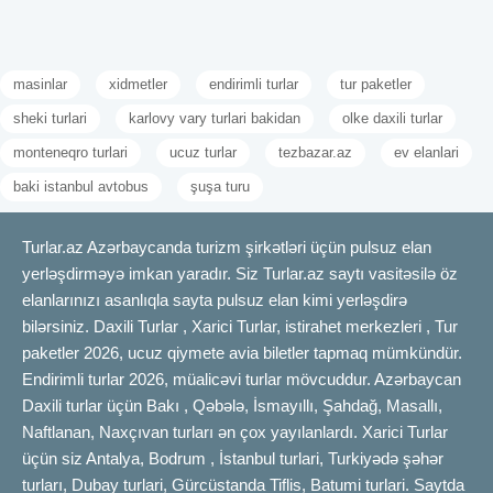
masinlar
xidmetler
endirimli turlar
tur paketler
sheki turlari
karlovy vary turlari bakidan
olke daxili turlar
monteneqro turlari
ucuz turlar
tezbazar.az
ev elanlari
baki istanbul avtobus
şuşa turu
Turlar.az Azərbaycanda turizm şirkətləri üçün pulsuz elan
yerləşdirməyə imkan yaradır. Siz Turlar.az saytı vasitəsilə öz
elanlarınızı asanlıqla sayta pulsuz elan kimi yerləşdirə
bilərsiniz. Daxili Turlar , Xarici Turlar, istirahet merkezleri , Tur
paketler 2026, ucuz qiymete avia biletler tapmaq mümkündür.
Endirimli turlar 2026, müalicəvi turlar mövcuddur. Azərbaycan
Daxili turlar üçün Bakı , Qəbələ, İsmayıllı, Şahdağ, Masallı,
Naftlanan, Naxçıvan turları ən çox yayılanlardı. Xarici Turlar
üçün siz Antalya, Bodrum , İstanbul turlari, Turkiyədə şəhər
turları, Dubay turlari, Gürcüstanda Tiflis, Batumi turlari. Saytda