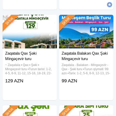
Şirkət
Şirkət
Zaqatala Qax Şəki
Zaqatala Balakən Qax Şəki
Mingəçevir turu
Mingəçevir turu
~ Zaqatala • Qax • Şəki •
Zaqatala - Balakən - Mingəçevir -
Mingəçevir turu •Turun tarixi: 1-2,
Qax - Şəki turu •Turun qiyməti: 99
4-5, 8-9, 11-12, 15-16, 18-19, 22-
azn •Tarix: 1-2, 5-6, 8-9, 12-13, 15-
23, 25-26, 29-30 Avqust •Turun
16, 19-20, 22-23, 26-27, 29-30
129 AZN
99 AZN
qiyməti: 129 azn (1 nəfər üçün)
Avqust ✓Qiymətə daxildir: -
✓Qiymətə daxildir: •VIP nəqliyyat
Komfortlu vip nəqliyyat - Talaçay
xidməti •Hoteldə
Yurd və
Şirkət
Şirkət