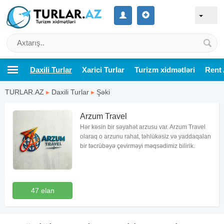
Daxili Turlar
Xarici Turlar
Turizm xidmətləri
Rent 
TURLAR.AZ
▸
Daxili Turlar
▸
Şəki
Arzum Travel
Hər kəsin bir səyahət arzusu var. Arzum Travel
olaraq o arzunu rahat, təhlükəsiz və yaddaqalan
bir təcrübəyə çevirməyi məqsədimiz bilirik.
47 elan