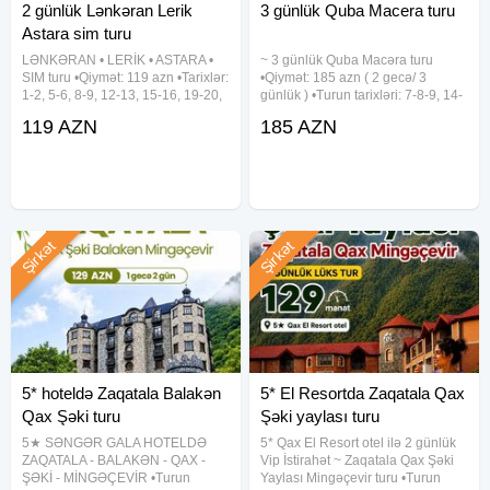
2 günlük Lənkəran Lerik
3 günlük Quba Macera turu
Astara sim turu
LƏNKƏRAN • LERİK • ASTARA •
~ 3 günlük Quba Macəra turu
SIM turu •Qiymət: 119 azn •Tarixlər:
•Qiymət: 185 azn ( 2 gecə/ 3
1-2, 5-6, 8-9, 12-13, 15-16, 19-20,
günlük ) •Turun tarixləri: 7-8-9, 14-
22-23, 26-27, 29-30 Avqust ✓Tura
15-16, 21-22-23 Avqust
119 AZN
185 AZN
daxildir: • Vıp nəqliyyat xidməti • 2
✓Gəziləcək yerlər: - Təngaltı -
dəfə səhər yeməyi • Astalaniya
Afurca Şəlaləsi - Qəçrəş meşəliyi
✓Qiymətə daxildir: -
Şirkət
Şirkət
5* hoteldə Zaqatala Balakən
5* El Resortda Zaqatala Qax
Qax Şəki turu
Şəki yaylası turu
5★ SƏNGƏR GALA HOTELDƏ
5* Qax El Resort otel ilə 2 günlük
ZAQATALA - BALAKƏN - QAX -
Vip İstirahət ~ Zaqatala Qax Şəki
ŞƏKİ - MİNGƏÇEVİR •Turun
Yaylası Mingəçevir turu •Turun