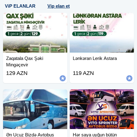
ViP ELANLAR
Vip elan et
Zaqatala Qax Şəki
Lənkəran Lerik Astara
Mingəçevir
129 AZN
119 AZN
Ən Ucuz Bizdə Avtobus
Hər saya uyğun bütün