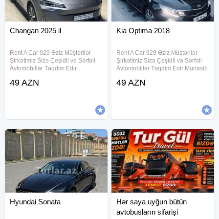
Changan 2025 il
Kia Optima 2018
Rent A Car 929 Əziz Müştərilər
Rent A Car 929 Əziz Müştərilər
Şirkətimiz Sizə Çeşidli və Sərfəli
Şirkətimiz Sizə Çeşidli və Sərfəli
Avtomobillər Təqdim Edir
Avtomobillər Təqdim Edir Munasib
.Munasib qiymete, endirimlerle
qiymete, endirimlerle icareye
49 AZN
49 AZN
icareye masin teklif ediriki, Depozit
masin teklif edirik 7/24 icare
yoxdur, 15 deqiqe erzinde
imkani, Depozit yoxdur, 15 deqiqe
senedlesme, en ucuz qiymetler
erzinde senedlesme, en
Hyundai Sonata
Hər saya uyğun bütün
avtobusların sifarişi