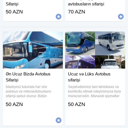
Sifarişi
avtobusların sifarişi
50 AZN
70 AZN
Ən Ucuz Bizdə Avtobus
Ucuz və Lüks Avtobus
Sifarişi
sifarişi
İstədiyiniz tutumda hər növ
Səyahətlərinizi tam təhlükəsiz və
avtobus və mikroavtobusların
komfortlu etmək istəyirsinizsə bizə
sifarişi qəbul olunur. Bütün
müraciət edin. Münasib qiymətlər
bölgələrə və şəhərdaxili tədbirlərə
ilə istənilən tutumda komfortlu
50 AZN
50 AZN
, gəzintilərə TƏCRÜBƏLİ
avtobuslarımız PEŞAKAR
SÜRÜCÜLƏRİMİZ-
SÜRÜCÜLƏRİMİZ-tərəfindən
xidmətinizdədir. Avtobusların
xidmətinizdədir. Avtobusların
hamısı kondisioner ilə