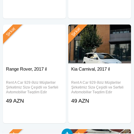
yoxdur, 15 deqiqe erzinde
yoxdur, 15 deqiqe erzinde
senedlesme, en ucuz qiymetler
senedlesme, en ucuz qiymetler
Şirkət
Şirkət
Range Rover, 2017 il
Kia Carnival, 2017 il
Rent A Car 929 Əziz Müştərilər
Rent A Car 929 Əziz Müştərilər
Şirkətimiz Sizə Çeşidli və Sərfəli
Şirkətimiz Sizə Çeşidli və Sərfəli
Avtomobillər Təqdim Edir
Avtomobillər Təqdim Edir
.Munasib qiymete, endirimlerle
.Munasib qiymete, endirimlerle
49 AZN
49 AZN
icareye masin teklif ediriki, Depozit
icareye masin teklif ediriki, Depozit
yoxdur, 15 deqiqe erzinde
yoxdur, 15 deqiqe erzinde
senedlesme, en ucuz qiymetler
senedlesme, en ucuz qiymetler