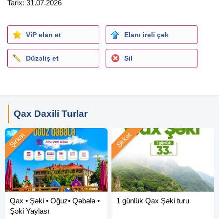
Tarix: 31.07.2026
Yolboyu əyləncəli oyunlar və hədiyyələr
Otel daxili
xidmətlər
:
• Qapalı hovuz
ViP elan et
Elanı irəli çək
• Sauna & Spa xidmətləri
Fitness
Düzəliş et
Sil
• Masa üstü oyunlar
• Canlı musiqi
• Açıq havada restoran
Gəzintilər
_
Gəzintilər:
Qax Daxili Turlar
Qax
Mamırlı şəlaləsi (Ofroad maşınlarla gediş gəliş 7 azn)
Şirkət
Şirkət
Şəki
Şəki Yaylası
Şirniyyat evi
Mingəçevir
Qax • Şəki • Oğuz• Qəbələ •
1 günlük Qax Şəki turu
Gəmi gəzintisi (5 azn)
Şəki Yaylası