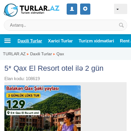
Daxili Turlar
Xarici Turlar
Turizm xidmətləri
Rent 
TURLAR.AZ
▸
Daxili Turlar
▸
Qax
5* Qax El Resort otel ilə 2 gün
Elan kodu: 108619