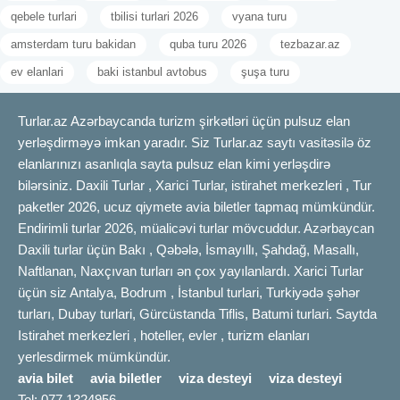
qebele turlari
tbilisi turlari 2026
vyana turu
amsterdam turu bakidan
quba turu 2026
tezbazar.az
ev elanlari
baki istanbul avtobus
şuşa turu
Turlar.az Azərbaycanda turizm şirkətləri üçün pulsuz elan
yerləşdirməyə imkan yaradır. Siz Turlar.az saytı vasitəsilə öz
elanlarınızı asanlıqla sayta pulsuz elan kimi yerləşdirə
bilərsiniz. Daxili Turlar , Xarici Turlar, istirahet merkezleri , Tur
paketler 2026, ucuz qiymete avia biletler tapmaq mümkündür.
Endirimli turlar 2026, müalicəvi turlar mövcuddur. Azərbaycan
Daxili turlar üçün Bakı , Qəbələ, İsmayıllı, Şahdağ, Masallı,
Naftlanan, Naxçıvan turları ən çox yayılanlardı. Xarici Turlar
üçün siz Antalya, Bodrum , İstanbul turlari, Turkiyədə şəhər
turları, Dubay turlari, Gürcüstanda Tiflis, Batumi turlari. Saytda
Istirahet merkezleri , hoteller, evler , turizm elanları
yerlesdirmek mümkündür.
avia bilet
avia biletler
viza desteyi
viza desteyi
Tel: 077 1324956