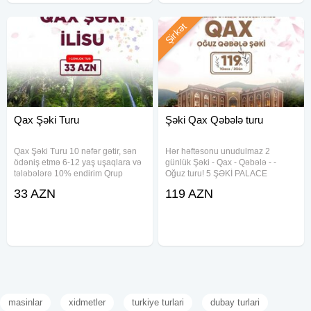
Şirkət
Qax Şəki Turu
Şəki Qax Qəbələ turu
Qax Şəki Turu 10 nəfər gətir, sən
Hər həftəsonu unudulmaz 2
ödəniş etmə 6-12 yaş uşaqlara və
günlük Şəki - Qax - Qəbələ - -
tələbələrə 10% endirim Qrup
Oğuz turu! 5 ŞƏKİ PALACE
turlarımıza xüsusi endirimlərimiz
HOTEL ilə lüks istirahət sizi
33 AZN
119 AZN
var Tarix: 5, 11, 12, 18, 19, 25, 26,
gözləyir! Seçimi siz edin, xidməti
31 İyul Qiymət: •Ekonom Paket: 33
bizə həvalə edin! Tarixlər: 4-5 İyul
11-12 İyul 18-19 İyul
masinlar
xidmetler
turkiye turlari
dubay turlari