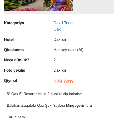
Kateqoriya
Daxili Turlar
Qax
Hotel
Daxildir
Qidalanma
Hər şey daxil (AI)
Neçə günlük?
2
Foto çəkiliş
Daxildir
Qiymət
129 Azn
5* Qax El Resort otel ilə 2 günlük Vip İstirahət
Balakən
Zaqatala Qax Şəki Yaylası
Mingəçevir
turu
_____
Turun Tarixi: