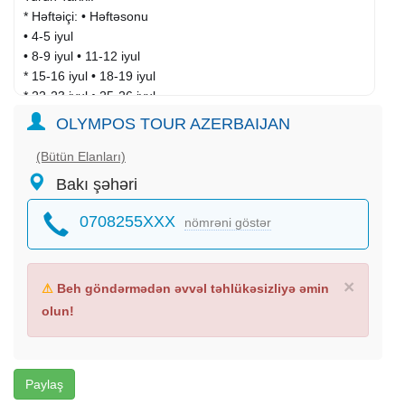
* Həftəiçi: • Həftəsonu
• 4-5 iyul
• 8-9 iyul • 11-12 iyul
* 15-16 iyul • 18-19 iyul
* 22-23 iyul • 25-26 iyul
* 29-30 iyul
OLYMPOS TOUR AZERBAIJAN
* Avqust və Sentyabr ayları
(Bütün Elanları)
Standart paket: 129 azn
Bakı şəhəri
Full paket: 159 azn
_
0708255XXX
nömrəni göstər
Qiymətə daxildir
Vip Nəqliyyat
Təcrübəli tur rəhbəri
×
⚠
Beh göndərmədən əvvəl təhlükəsizliyə əmin
5* Qax El Resort oteldə gecələmək
olun!
Qidalanma:
* Standart paket: 2 dəfə Səhər yeməyi
* Full paket: 2 səhər, 2 nahar yeməyi
Mafiya Loto Oyunu
Paylaş
Diskoteka