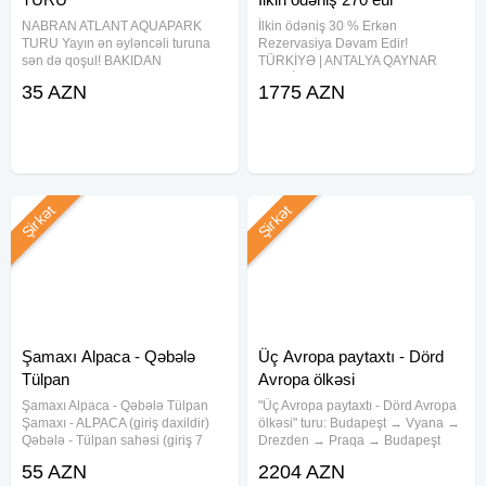
NABRAN ATLANT AQUAPARK
İlkin ödəniş 30 % Erkən
TURU Yayın ən əyləncəli turuna
Rezervasiya Dəvam Edir!
sən də qoşul! BAKIDAN
TÜRKİYƏ | ANTALYA QAYNAR
NABRANA Hovuzlar • Akvaparklar
TƏKLİFLƏR Bakıdan birbaşa uçuş
35 AZN
1775 AZN
• Köpük Şou • Əyləncə
– Pegasus Airlines 19.08 | 7 gecə
━━━━━━━━━━━━━━━ TURUN
Kirbiyik Resort Hotel 5★ (Alanya)
QİYMƏTİ 35 AZN (1 nəfər üçün)
897 EUR Lancora Beach Hotel 4★
Atlant Aquapark giriş bileti qiymətə
Şirkət
Şirkət
Şamaxı Alpaca - Qəbələ
Üç Avropa paytaxtı - Dörd
Tülpan
Avropa ölkəsi
Şamaxı Alpaca - Qəbələ Tülpan
"Üç Avropa paytaxtı - Dörd Avropa
Şamaxı - ALPACA (giriş daxildir)
ölkəsi" turu: Budapeşt → Vyana →
Qəbələ - Tülpan sahəsi (giriş 7
Drezden → Praqa → Budapeşt
azn) Aşıq Bayramlı gölü (giriş 2
Marşrut: Budapeşt - 2 gecə ,
55 AZN
2204 AZN
azn) _ • Tarix: 12, 18, 19, 25, 26
Vyana - 2 gecə , Praqa - 3 gecə +