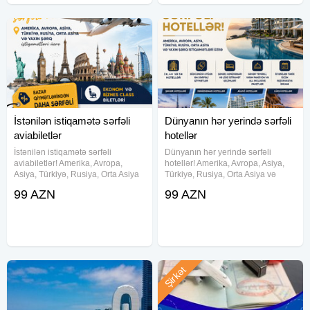
İstənilən istiqamətə sərfəli
Dünyanın hər yerində sərfəli
aviabiletlər
hotellər
İstənilən istiqamətə sərfəli
Dünyanın hər yerində sərfəli
aviabiletlər! Amerika, Avropa,
hotellər! Amerika, Avropa, Asiya,
Asiya, Türkiyə, Rusiya, Orta Asiya
Türkiyə, Rusiya, Orta Asiya və
və Yaxın Şərq istiqamətləri üzrə
Yaxın Şərq istiqamətləri üzrə 3★,
99 AZN
99 AZN
Bazar qiymətlərindən daha sərfəli
4★ və 5★ hotellər Büdcənizə
tariflərlə Ekonom və Biznes Class
uyğun sərfəli qiymətlər Şəhər,
biletləri Baqajlı
dənizkənarı və lüks
Şirkət