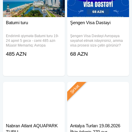
Batumi turu
Şengen Visa Dəstəyi
Endirimli qiymətə Batumi turu 19-
Şengen Visa Dəstəyi Avropaya
24 aprel 5 gecə - cəmi 485 azn
səyahət etmək istəyirsiniz, amma
Müasir Memarlıq: Avropa
visa prosesi sizə çətin görünür?
Meydanından möhtəşəm
Biz sizin üçün bütün prosesi daha
485 AZN
68 AZN
göydələnlərə qədər vizual ziyafət. ​
rahat və sürətli edirik. Sənədlərin
Eşsiz Mətbəx: Dünyaca məşhur
düzgün hazırlanması Anket
Gürcü şərabları və dadına
formalarının
doymayacağınız
Şirkət
Nabran Atlant AQUAPARK
Antalya Turları 19.08.2026
TURU
İlkin ödəniş 270 eur