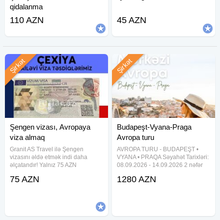
qidalanma
110 AZN
45 AZN
Şirkət
Şirkət
Şengen vizası, Avropaya
Budapeşt-Vyana-Praga
viza almaq
Avropa turu
Granit AS Travel ilə Şengen
AVROPA TURU - BUDAPEŞT •
vizasını əldə etmək indi daha
VYANA • PRAQA Səyahət Tarixləri:
əlçatandır! Yalnız 75 AZN
08.09.2026 - 14.09.2026 2 nəfər
ödəyərək, təcrübəli
üçün: 1500 USD Uçuş Detalları -
75 AZN
1280 AZN
mütəxəssislərimizin köməyi ilə
WizzAir ilə 08.09.2026 Bakı -
Şengen bölgəsinə səyahət üçün
Budapeşt: 04:50 - 07:00
lazımi viza dəstəyini əldə edə
14.09.2026 Budapeşt - Bakı: 22:20
bilərsiniz. Viza
-