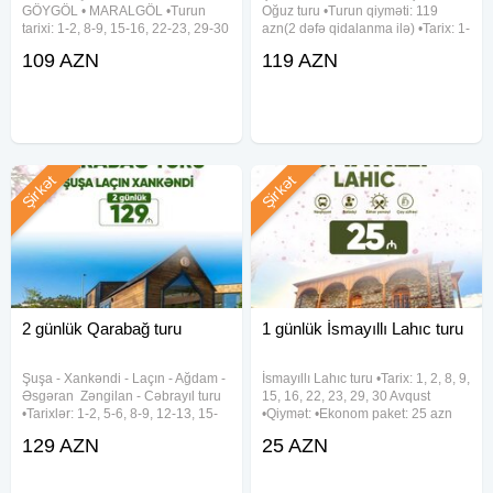
GÖYGÖL • MARALGÖL •Turun
Oğuz turu •Turun qiyməti: 119
tarixi: 1-2, 8-9, 15-16, 22-23, 29-30
azn(2 dəfə qidalanma ilə) •Tarix: 1-
Avqust •Qiymət - 109 azn
2, 8-9, 15-16, 22-23, 29-30 Avqust
109 AZN
119 AZN
✓Qiymətə daxildir: ➠ Vıp nəqliyyat
✓Qiymətə daxildir: • Komfortlu
➠ Bələdçi xidməti ➠ Səhər yeməyi
nəqliyyat • 1 gecə oteldə
(2 dəfə) ➠ 4★ AS VƏ GİS oteldə
gecələmək • Zəngəzur Harmony
Şirkət
Şirkət
2 günlük Qarabağ turu
1 günlük İsmayıllı Lahıc turu
Şuşa ︎- Xankəndi ︎- Laçın ︎- Ağdam ︎-
İsmayıllı Lahıc turu •Tarix: 1, 2, 8, 9,
Əsgəran ︎ Zəngilan ︎- Cəbrayıl turu
15, 16, 22, 23, 29, 30 Avqust
•Tarixlər: 1-2, 5-6, 8-9, 12-13, 15-
•Qiymət: •Ekonom paket: 25 azn
16, 19-20, 22-23, 26-27, 29-30
•Standart paket: 29 azn ✓Qiymətə
129 AZN
25 AZN
Avqust •Qiymətlər: ✓Laçında
daxildir: •Nəqliyyat xidməti
gecələməklə: • Laçın kottecləri -
•Ekskursiyalar •Səhər
129 azn
yeməyi(standart