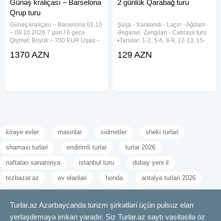
Günəş kraliçası – Barselona
2 günlük Qarabağ turu
Qrup turu
Günəş kraliçası – Barselona 01.10
Şuşa ︎- Xankəndi ︎- Laçın ︎- Ağdam ︎-
– 08.10.2026 7 gün / 6 gecə
Əsgəran ︎ Zəngilan ︎- Cəbrayıl turu
Qiymət: Böyük – 700 EUR Uşaq –
•Tarixlər: 1-2, 5-6, 8-9, 12-13, 15-
610 EUR Marşrut: Budapeşt →
16, 19-20, 22-23, 26-27, 29-30
1370 AZN
129 AZN
Lyublyana → Verona → Genuya
Avqust •Qiymətlər: ✓Laçında
→ Nitsa → Barselona → Roma
gecələməklə: • Laçın kottecləri -
Qiymətə daxildir: 3–4★ otellərdə
129 azn (1 dəfə
kiraye evler
masinlar
xidmetler
sheki turlari
shamaxi turlari
endirimli turlar
turlar 2026
naftalan sanatoriya
istanbul turu
dubay yeni il
tezbazar.az
ev elanlari
honda
antalya turlari 2026
Turlar.az Azərbaycanda turizm şirkətləri üçün pulsuz elan
yerləşdirməyə imkan yaradır. Siz Turlar.az saytı vasitəsilə öz