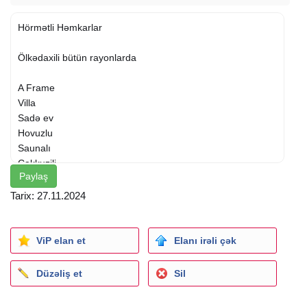
Hörmətli Həmkarlar
Ölkədaxili bütün rayonlarda
A Frame
Villa
Sadə ev
Hovuzlu
Saunalı
Cakkuzili
Paylaş
Qiymətlər 99 azn dən başlayır
Tarix: 27.11.2024
Əməkdaşlıq etmək üçün bizə yaza bilərsiz
Ətraflı məlumat üçün :
ViP elan et
Elanı irəli çək
kiraye evler
Düzəliş et
Sil