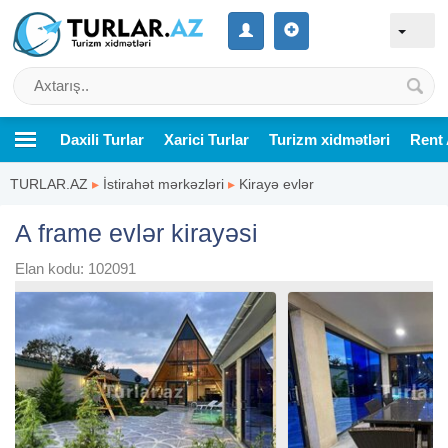
Daxili Turlar
Xarici Turlar
Turizm xidmətləri
Rent 
TURLAR.AZ
▸
İstirahət mərkəzləri
▸
Kirayə evlər
A frame evlər kirayəsi
Elan kodu: 102091