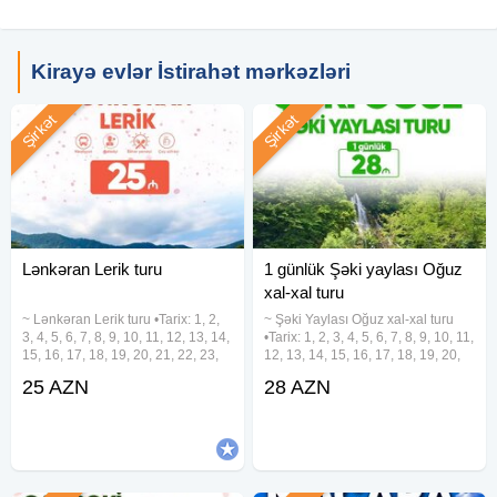
Kirayə evlər İstirahət mərkəzləri
Şirkət
Şirkət
Lənkəran Lerik turu
1 günlük Şəki yaylası Oğuz
xal-xal turu
~ Lənkəran Lerik turu •Tarix: 1, 2,
~ Şəki Yaylası Oğuz xal-xal turu
3, 4, 5, 6, 7, 8, 9, 10, 11, 12, 13, 14,
•Tarix: 1, 2, 3, 4, 5, 6, 7, 8, 9, 10, 11,
15, 16, 17, 18, 19, 20, 21, 22, 23,
12, 13, 14, 15, 16, 17, 18, 19, 20,
24, 25, 26, 27, 28, 29, 30, 31
21, 22, 23, 24, 25, 26, 27, 28, 29,
25 AZN
28 AZN
Avqust •Qiymət: • Ekonom paket -
30, 31 Avqust •Qiymət: - Ekonom
25 azn • Standart paket - 29 azn
Paket: 28 azn - Standart Paket: 32
(səhər