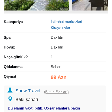
Kateqoriya
İstirahət mərkəzləri
Kirayə evlər
Spa
Daxildir
Hovuz
Daxildir
Neçə günlük?
1
Qidalanma
Səhər
Qiymət
99 Azn
Show Travel
(Bütün Elanları)
Bakı şəhəri
Bu elanın vaxtı bitib. Oxşar elanlara baxın