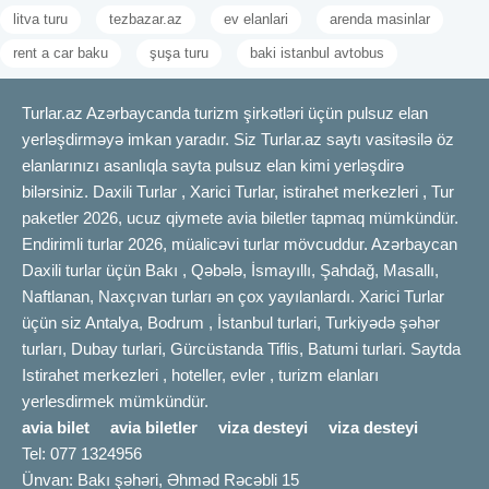
litva turu
tezbazar.az
ev elanlari
arenda masinlar
rent a car baku
şuşa turu
baki istanbul avtobus
Turlar.az Azərbaycanda turizm şirkətləri üçün pulsuz elan
yerləşdirməyə imkan yaradır. Siz Turlar.az saytı vasitəsilə öz
elanlarınızı asanlıqla sayta pulsuz elan kimi yerləşdirə
bilərsiniz. Daxili Turlar , Xarici Turlar, istirahet merkezleri , Tur
paketler 2026, ucuz qiymete avia biletler tapmaq mümkündür.
Endirimli turlar 2026, müalicəvi turlar mövcuddur. Azərbaycan
Daxili turlar üçün Bakı , Qəbələ, İsmayıllı, Şahdağ, Masallı,
Naftlanan, Naxçıvan turları ən çox yayılanlardı. Xarici Turlar
üçün siz Antalya, Bodrum , İstanbul turlari, Turkiyədə şəhər
turları, Dubay turlari, Gürcüstanda Tiflis, Batumi turlari. Saytda
Istirahet merkezleri , hoteller, evler , turizm elanları
yerlesdirmek mümkündür.
avia bilet
avia biletler
viza desteyi
viza desteyi
Tel: 077 1324956
Ünvan: Bakı şəhəri, Əhməd Rəcəbli 15