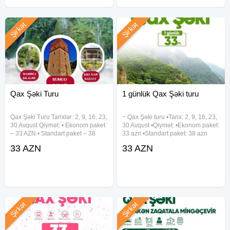
Şirkət
Şirkət
Qax Şəki Turu
1 günlük Qax Şəki turu
Qax Şəki Turu Tarixlər: 2, 9, 16, 23,
~ Qax Şəki turu •Tarix: 2, 9, 16, 23,
30 Avqust Qiymət: • Ekonom paket
30 Avqust •Qiymət: •Ekonom paket:
– 33 AZN • Standart paket – 38
33 azn •Standart paket: 38 azn
AZN(səhər yeməyi daxil) Qiymətə
✓Qiymətə daxildir: •Nəqliyyat
33 AZN
33 AZN
daxildir: • Komfortlu nəqliyyat •
xidməti •Ekskursiyalar •Çay süfrəsi
Ekskursiyalar • Çay süfrəsi • Tur
•Tur rəhbəri •Yolboyu əyləncəli
oyunlar
Şirkət
Şirkət