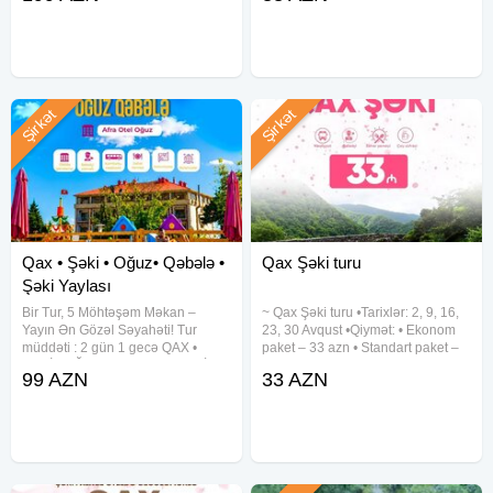
31 iyul-1-2, 7-8-9, 14-15-16, 21-
•Tur rəhbəri •Yolboyu əyləncəli
22-23, 28-29-30 * Sentyabr
oyunlar
Şirkət
Şirkət
Qax • Şəki • Oğuz• Qəbələ •
Qax Şəki turu
Şəki Yaylası
Bir Tur, 5 Möhtəşəm Məkan –
~ Qax Şəki turu •Tarixlər: 2, 9, 16,
Yayın Ən Gözəl Səyahəti! Tur
23, 30 Avqust •Qiymət: • Ekonom
müddəti : 2 gün 1 gecə QAX •
paket – 33 azn • Standart paket –
ŞƏKİ • OĞUZ• QƏBƏLƏ • ŞƏKİ
38 azn(səhər yeməyi daxil)
99 AZN
33 AZN
YAYLASI Qiymət: Otel Binasında
✓Qiymətə daxildir: • Komfortlu
gecələmə: 99 ₼ Kotecdə
nəqliyyat • Ekskursiyalar • Çay
gecələmə: 109 ₼ Qeyd : 1 nəfər
süfrəsi • Tur
tək