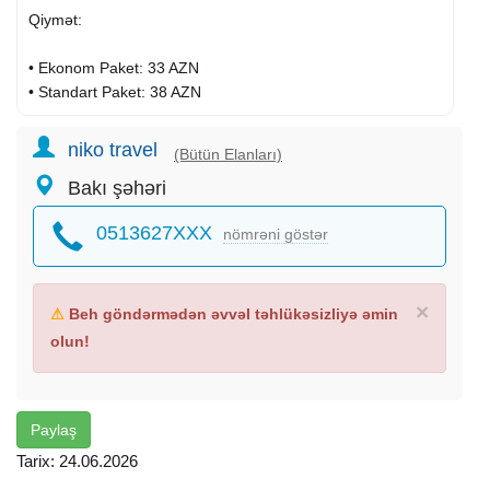
Qiymət:
• ​Ekonom Paket: 33 AZN
• Standart Paket: 38 AZN
​ Qiymətə Daxildir:
niko travel
(Bütün Elanları)
Bakı şəhəri
• ​ Nəqliyyat: Rahat və VIP nəqliyyat
• ​ Bələdçi: Tur boyu maraqlı məlumatlar
0513627XXX
nömrəni göstər
• ​ Ekskursiyalar: Proqramda qeyd olunan bütün məkanlar
• ​ Əyləncə: Yolboyu maraqlı oyunlar
• ​ Hədiyyə: Turun ən aktiv iştirakçısına növbəti tura 25%
endirim!
×
⚠
Beh göndərmədən əvvəl təhlükəsizliyə əmin
olun!
​ Gəziləcək Məkanlar:
Mamırlı şəlaləsi (+7 Off-road neqliyyat)
Ram-Rama şəlaləsi (+7 off-road neqliyyat)
Kürmük kilsəsi (panoramik mənzərə)
Paylaş
Ulu Körpü
Tarix: 24.06.2026
Səngər qala