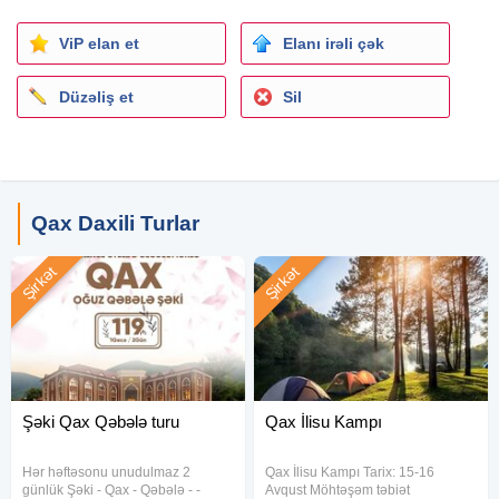
Şəki Xan Sarayı
Karvansaray
ViP elan et
Elanı irəli çək
Şəki Şirniyyat mağazası
Düzəliş et
Sil
​ Toplanış və Dönüş:
• ​Toplanış: 01:00 - 01:30 (Gənclik m/s qarşısı)
• ​Bakıya dönüş: 23:00 - 23:30
​ Vacib Qeydlər:
Qax Daxili Turlar
• ​ Dağ maşınları: Ram-Rama şəlaləsinə qalxmaq üçün olan
nəqliyyat qiymətə daxil deyil.
Şirkət
Şirkət
• ​ 10+1 Kampaniyası: 10 nəfərlik qrupa +1 nəfər
ÖDƏNİŞSİZ!
• ​ Uşaqlar: 0-5 yaş arası 1 uşaq (yer tutmamaq şərti ilə)
ödənişsizdir.
• ​ Qadağandır : Tur zamanı spirtli içkilərdən istifadə etmək .
Şəki Qax Qəbələ turu
Qax İlisu Kampı
Hər həftəsonu unudulmaz 2
Qax İlisu Kampı Tarix: 15-16
günlük Şəki - Qax - Qəbələ - -
Avqust Möhtəşəm təbiət