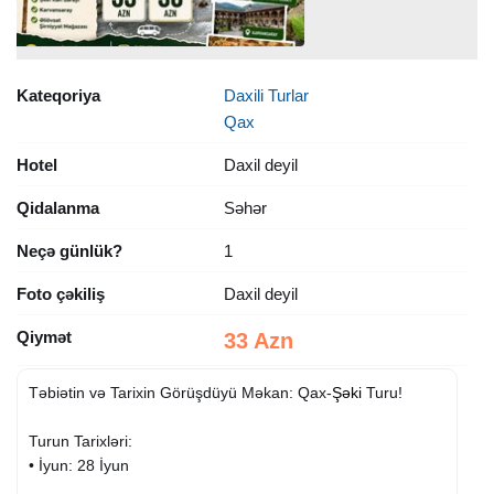
Kateqoriya
Daxili Turlar
Qax
Hotel
Daxil deyil
Qidalanma
Səhər
Neçə günlük?
1
Foto çəkiliş
Daxil deyil
Qiymət
33 Azn
Təbiətin və Tarixin Görüşdüyü Məkan: Qax-
Şəki
Turu!
Turun Tarixləri:
• ​İyun: 28 İyun