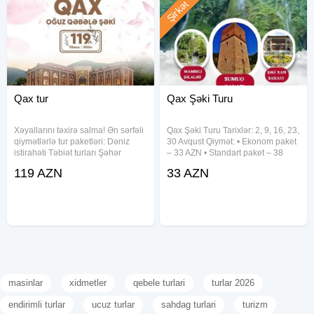
Şirkət
Qax tur
Qax Şəki Turu
Xəyallarını təxirə salma! Ən sərfəli
Qax Şəki Turu Tarixlər: 2, 9, 16, 23,
qiymətlərlə tur paketləri: Dəniz
30 Avqust Qiymət: • Ekonom paket
istirahəti Təbiət turları Şəhər
– 33 AZN • Standart paket – 38
gəzintiləri Yerlər məhduddur!
AZN(səhər yeməyi daxil) Qiymətə
119 AZN
33 AZN
daxildir: • Komfortlu nəqliyyat •
Ekskursiyalar • Çay süfrəsi • Tur
masinlar
xidmetler
qebele turlari
turlar 2026
endirimli turlar
ucuz turlar
sahdag turlari
turizm