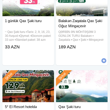
1 günlük Qax Şəki turu
Balakən Zaqatala Qax Şəki
Oğuz Mingəçevir
~ Qax Şəki turu •Tarix: 2, 9, 16, 23,
QƏRBİN ƏN MÖHTƏŞƏM 3
30 Avqust •Qiymət: •Ekonom paket:
GÜNLÜK TURU Balakən •
33 azn •Standart paket: 38 azn
Zaqatala • Qax • Şəki • Mingəçevir
✓Qiymətə daxildir: •Nəqliyyat
• Oğuz Dağ mənzərəsi, hotel
33 AZN
189 AZN
xidməti •Ekskursiyalar •Çay süfrəsi
komfortu və əyləncə dolu səyahət!
•Tur rəhbəri •Yolboyu əyləncəli
Qiymət: 189 AZN Müddət: 2 gecə /
oyunlar və
3 gün Tarixlər: 5-6-7 avqust
Şirkət
Şirkət
5* El Resort hoteldə
Qax Şəki turu