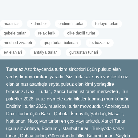
masinlar
xidmetler
endirimli turlar
turkiye turlari
qebele turlari
relax lerik
olke daxili turlar
meshed ziyareti
qrup turlari bakidan
tezbazar.az
ev elanlari
antalya turlari
gurcustan turlari
Turlar.az Azərbaycanda turizm şirkətləri üçün pulsuz elan
yerləşdirməyə imkan yaradır. Siz Turlar.az saytı vasitəsilə öz
elanlarınızı asanlıqla sayta pulsuz elan kimi yerləşdirə
bilərsiniz. Daxili Turlar , Xarici Turlar, istirahet merkezleri , Tur
paketler 2026, ucuz qiymete avia biletler tapmaq mümkündür.
Endirimli turlar 2026, müalicəvi turlar mövcuddur. Azərbaycan
Daxili turlar üçün Bakı , Qəbələ, İsmayıllı, Şahdağ, Masallı,
Naftlanan, Naxçıvan turları ən çox yayılanlardı. Xarici Turlar
üçün siz Antalya, Bodrum , İstanbul turlari, Turkiyədə şəhər
turları, Dubay turlari, Gürcüstanda Tiflis, Batumi turlari. Saytda