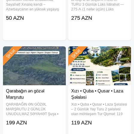
Səyahət! Xınalıq kəndi –
TURU 3 Günlük Lüks İstirahət —
Azərbaycanın ən yüksək yaşayış
275 ₼ (1 nəfər üçün) Lüks
məntəqəsi, zəngin tarix və unikal
istirahətin ünvanı — 5 Basqal
50 AZN
275 AZN
mədəniyyət Qriz Kanyonu – Çay
Resort & Spa. Təbiətin qoynunda
boyunca ecazkar təbiət yürüşü
rahatlıq, SPA və sakit atmosferlə
Qəçrəş meşəliyi _ Tarix : 5 İyul,
unudulmaz 3 gün sizi gözləyir.
Şirkət
Şirkət
Qarabağın ən gözəl
Xızı • Quba • Qusar • Laza
Marşrutu
Şəlaləsi
QARABAĞIN ƏN GÖZƏL
Xızı • Quba • Qusar • Laza Şəlaləsi
MARŞRUTU 2 GÜNLÜK
– 2 Günlük Yay Turu 2 şəlaləsi
UNUDULMAZ SƏYAHƏT Şuşa •
olan möhtəşəm Tur Qiymət: 119
Xankəndi • Laçın • Ağdam •
AZN Tur tarixləri: 18–19, 25–26
199 AZN
119 AZN
Əsgəran • Zəngilan • Cəbrayıl
iyul 1–2, 8–9, 15–16, 22–23, 29–
Premium 5 ulduz istirahət Təbiət •
30 avqust Tur proqramı 1-ci gün
Tarix • Komfort bir arada
Xızı – Altıağac