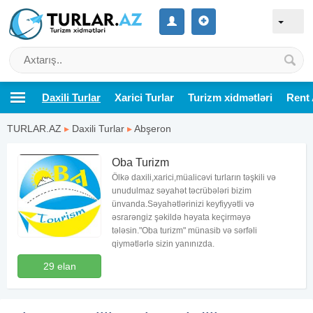
Daxili Turlar
Xarici Turlar
Turizm xidmətləri
Rent 
TURLAR.AZ
▸
Daxili Turlar
▸
Abşeron
Oba Turizm
Ölkə daxili,xarici,müalicəvi turların təşkili və
unudulmaz səyahət təcrübələri bizim
ünvanda.Səyahətlərinizi keyfiyyətli və
əsrarəngiz şəkildə həyata keçirməyə
tələsin."Oba turizm" münasib və sərfəli
qiymətlərlə sizin yanınızda.
29 elan