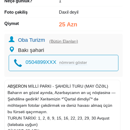
Neçə günlük?
1
Foto çəkiliş
Daxil deyil
Qiymət
25 Azn
Oba Turizm
(Bütün Elanları)
Bakı şəhəri
0504899XXX
nömrəni göstər
ABŞERON
MİLLİ PARKI - ŞAHDİLİ TURU (MAY ÖZƏL)
Baharın ən gözəl ayında, Azərbaycanın ən uç nöqtəsinə —
Şahdilinə gedirik! Xəritəmizin *"Qartal dimdiyi"* də
möhtəşəm fotolar çəkdirmək və dəniz havası almaq üçün
bu fürsəti qaçırmayın.
TURUN TARİXİ: 1, 2, 8, 9, 15, 16, 22, 23, 29, 30 Avqust
(tələbata uyğun)