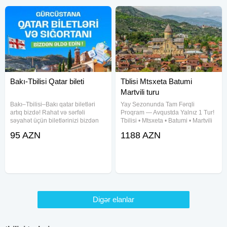
Bakı-Tbilisi Qatar bileti
Tblisi Mtsxeta Batumi
Martvili turu
Bakı–Tbilisi–Bakı qatar biletləri
Yay Sezonunda Tam Fərqli
artıq bizdə! Rahat və sərfəli
Proqram — Avqustda Yalnız 1 Tur!
səyahət üçün biletlərinizi bizdən
Tbilisi • Mtsxeta • Batumi • Martvili
əldə edə bilərsiniz. Sürətli və rahat
Trabzon • Rize • Ayder Qədim
95 AZN
1188 AZN
sifariş Münasib qiymətlər Tbilisiyə
şəhərlər, Qaradəniz sahili, yaşıl
problemsiz səyahət
yaylalar və möhtəşəm təbiət –
hamısı bir turda! 24-29
Digər elanlar