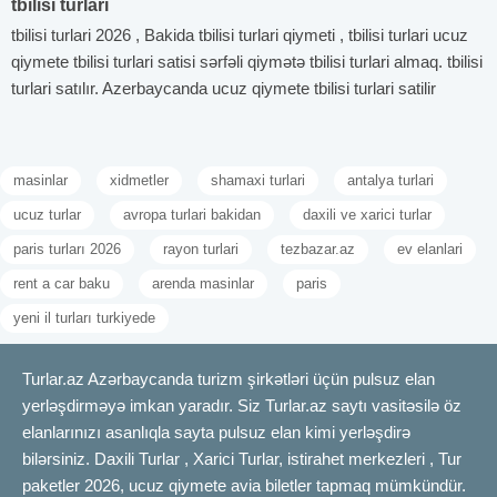
tbilisi turlari
tbilisi turlari 2026 , Bakida tbilisi turlari qiymeti , tbilisi turlari ucuz
qiymete tbilisi turlari satisi sərfəli qiymətə tbilisi turlari almaq. tbilisi
turlari satılır. Azerbaycanda ucuz qiymete tbilisi turlari satilir
masinlar
xidmetler
shamaxi turlari
antalya turlari
ucuz turlar
avropa turlari bakidan
daxili ve xarici turlar
paris turları 2026
rayon turlari
tezbazar.az
ev elanlari
rent a car baku
arenda masinlar
paris
yeni il turları turkiyede
Turlar.az Azərbaycanda turizm şirkətləri üçün pulsuz elan
yerləşdirməyə imkan yaradır. Siz Turlar.az saytı vasitəsilə öz
elanlarınızı asanlıqla sayta pulsuz elan kimi yerləşdirə
bilərsiniz. Daxili Turlar , Xarici Turlar, istirahet merkezleri , Tur
paketler 2026, ucuz qiymete avia biletler tapmaq mümkündür.