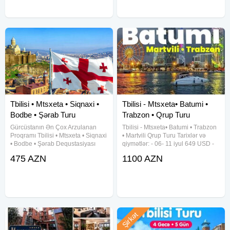
Tbilisi • Mtsxeta • Siqnaxi •
Tbilisi - Mtsxeta• Batumi •
Bodbe • Şərab Turu
Trabzon • Qrup Turu
Gürcüstanın Ən Çox Arzulanan
Tbilisi - Mtsxeta• Batumi • Trabzon
Proqramı Tbilisi • Mtsxeta • Siqnaxi
• Martvili Qrup Turu Tarixlər və
• Bodbe • Şərab Dequstasiyası
qiymətlər: - 06- 11 iyul 649 USD -
Tarixlər ︎ 20 – 23 iyun ︎ 12 – 15 iyul ︎
11- 16 avqust 649 USD - 5gecə
475 AZN
1100 AZN
07 – 10 avqust Müddət 2 gecə / 3
6gün Qiymətə daxildir: Aviabilet
gün Qiymət 279 $
(10 kg əl yükü ilə) Vip Transfer
━━━━━━━━━━━━━━━
Şirkət