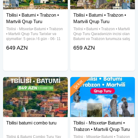
Tbilisi • Batumi • Trabzon •
Tbilisi • Batumi • Trabzon •
Martvili Qrup Turu
Martvili Qrup Turu
Tbilisi - Mtsxeta• Batumi • Trabzon
Tbilisi • Batumi • Trabzon • Martvili
• Martvili Qrup Turu Tarixlər və
Qrup Turu Qaradənizin incisi olan
qiymətlər: 5 gecə / 6 gün - 06- 11
Batumi və Trabzon turumuza satış
iyul 699 USD - 25 - 30 iyul 649
başlamışdır Bu tur zamanı siz
649 AZN
659 AZN
USD - 01- 06 avqust 649 USD -
Martvili Kanyonuna səfər edə və
10- 15 avqust 649 USD - 24- 29
Qədim Tbilisi abidələrini də görə
avqust 649 usd Qiymətə
Şirkət
Tbilisi batumi combo turu
Tbilisi - Mtsxeta• Batumi •
Trabzon • Martvili Qrup Turu
Tbilisi & Batumi Combo Turu Yay
Tbilisi - Mtsxeta• Batumi • Trabzon