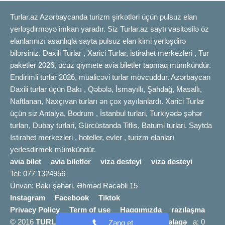
Turlar.az Azərbaycanda turizm şirkətləri üçün pulsuz elan
yerləşdirməyə imkan yaradır. Siz Turlar.az saytı vasitəsilə öz
elanlarınızı asanlıqla sayta pulsuz elan kimi yerləşdirə
bilərsiniz. Daxili Turlar , Xarici Turlar, istirahet merkezleri , Tur
paketler 2026, ucuz qiymete avia biletler tapmaq mümkündür.
Endirimli turlar 2026, müalicəvi turlar mövcuddur. Azərbaycan
Daxili turlar üçün Bakı , Qəbələ, İsmayıllı, Şahdağ, Masallı,
Naftlanan, Naxçıvan turları ən çox yayılanlardı. Xarici Turlar
üçün siz Antalya, Bodrum , İstanbul turlari, Turkiyədə şəhər
turları, Dubay turlari, Gürcüstanda Tiflis, Batumi turlari. Saytda
Istirahet merkezleri , hoteller, evler , turizm elanları
yerlesdirmek mümkündür.
avia bilet
avia biletler
viza desteyi
viza desteyi
Tel: 077 1324956
Ünvan: Bakı şəhəri, Əhməd Rəcəbli 15
Instagram
Facebook
Tiktok
Privacy Policy
Term of use
Haqqımızda
razılaşma
© 2016
TURLAR.AZ
info [@] turlar.az |
Bizimlə əlaqə
a: 0
Zəng et