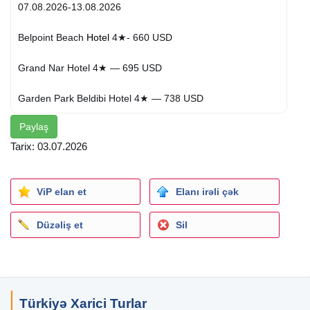
07.08.2026-13.08.2026
Belpoint Beach
Hotel
4★- 660 USD
Grand Nar Hotel 4★ — 695 USD
Garden Park Beldibi Hotel 4★ — 738 USD
Paylaş
Ares Dream Hotel 4★ — 752 USD
Tarix: 03.07.2026
Palmora Lara Hotel 5★ — 756 USD
Hedef Resort Hotel 5★ — 720 USD
ViP elan et
Elanı irəli çək
First Class Hotel 5★ — 817 USD
Düzəliş et
Sil
Perre Delta Hotel 5★ — 833 USD
Qiymətə daxildir:
Türkiyə Xarici Turlar