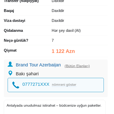
Transfer (Nəqliyyat)
Daxildir
Baqaj
Daxildir
Viza dəstəyi
Daxildir
Qidalanma
Hər şey daxil (AI)
Neçə günlük?
7
Qiymət
1 122 Azn
Brand Tour Azerbaijan
(Bütün Elanları)
Bakı şəhəri
0777271XXX
nömrəni göstər
Antalyada unudulmaz istirahət – büdcənizə uyğun paketlər.