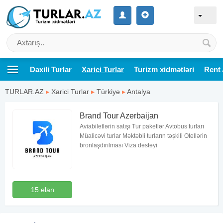
Daxili Turlar
Xarici Turlar
Turizm xidmətləri
Rent 
TURLAR.AZ
▸
Xarici Turlar
▸
Türkiyə
▸
Antalya
Brand Tour Azerbaijan
Aviabiletlərin satışı Tur paketlər Avtobus turları
Müalicəvi turlar Məktəbli turların təşkili Otellərin
bronlaşdırılması Viza dəstəyi
15 elan