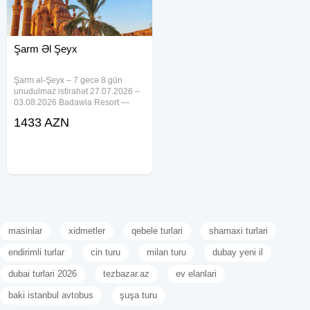
Şarm Əl Şeyx
Şarm əl-Şeyx – 7 gecə 8 gün
unudulmaz istirahət 27.07.2026 –
03.08.2026 Badawia Resort —
740 EUR Sharm Cliff Resort —
1433 AZN
758 EUR El Khan Sharm Hotel —
761 EUR Mazar Resort — 769
EUR Regency Royal Hills 2★ —
792
masinlar
xidmetler
qebele turlari
shamaxi turlari
endirimli turlar
cin turu
milan turu
dubay yeni il
dubai turlari 2026
tezbazar.az
ev elanlari
baki istanbul avtobus
şuşa turu