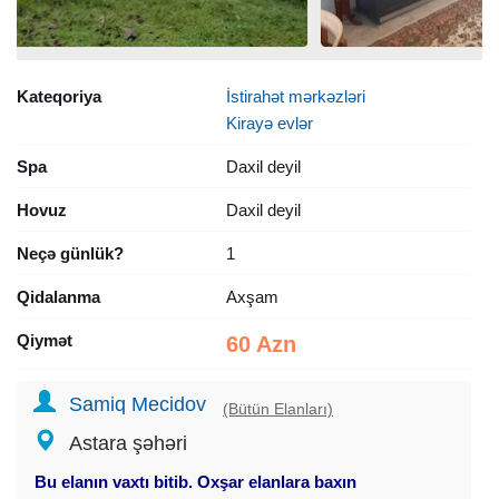
Kateqoriya
İstirahət mərkəzləri
Kirayə evlər
Spa
Daxil deyil
Hovuz
Daxil deyil
Neçə günlük?
1
Qidalanma
Axşam
Qiymət
60 Azn
Samiq Mecidov
(Bütün Elanları)
Astara şəhəri
Bu elanın vaxtı bitib. Oxşar elanlara baxın