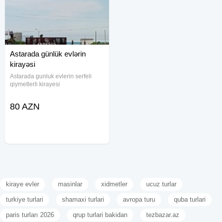
Astarada günlük evlərin
kirayəsi
Astarada gunluk evlerin serfeli
qiymetlerli kirayesi
80 AZN
kiraye evler
masinlar
xidmetler
ucuz turlar
turkiye turlari
shamaxi turlari
avropa turu
quba turlari
paris turları 2026
qrup turlari bakidan
tezbazar.az