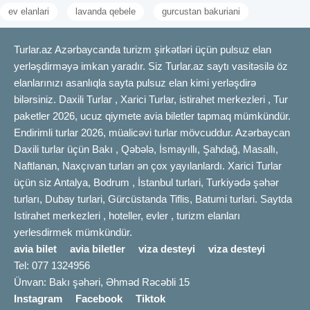
ev elanlari
lavanda qebele
gurcustan bakuriani
Turlar.az Azərbaycanda turizm şirkətləri üçün pulsuz elan
yerləşdirməyə imkan yaradır. Siz Turlar.az saytı vasitəsilə öz
elanlarınızı asanlıqla sayta pulsuz elan kimi yerləşdirə
bilərsiniz. Daxili Turlar , Xarici Turlar, istirahet merkezleri , Tur
paketler 2026, ucuz qiymete avia biletler tapmaq mümkündür.
Endirimli turlar 2026, müalicəvi turlar mövcuddur. Azərbaycan
Daxili turlar üçün Bakı , Qəbələ, İsmayıllı, Şahdağ, Masallı,
Naftlanan, Naxçıvan turları ən çox yayılanlardı. Xarici Turlar
üçün siz Antalya, Bodrum , İstanbul turlari, Turkiyədə şəhər
turları, Dubay turlari, Gürcüstanda Tiflis, Batumi turlari. Saytda
Istirahet merkezleri , hoteller, evler , turizm elanları
yerlesdirmek mümkündür.
avia bilet
avia biletler
viza desteyi
viza desteyi
Tel: 077 1324956
Ünvan: Bakı şəhəri, Əhməd Rəcəbli 15
Instagram
Facebook
Tiktok