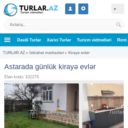
Daxili Turlar
Xarici Turlar
Turizm xidmətləri
Rent 
TURLAR.AZ
▸
İstirahət mərkəzləri
▸
Kirayə evlər
Astarada günlük kirayə evlər
Elan kodu: 102275