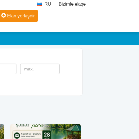
RU
Bizimlə əlaqə
Elan yerləşdir