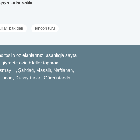
ya turlar satilir
urlari bakidan
london turu
itəsilə öz elanlarınızı asanlıqla sayta
uz qiymete avia biletler tapmaq
smayıllı, Şahdağ, Masallı, Naftlanan,
 turları, Dubay turlari, Gürcüstanda