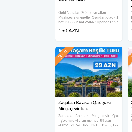
Gold Naftalan 2026 qiymətləri
Müalicəsiz qiymətlər Standart otaq - 1
nəf 150₼ / 2 nəf 250₼ Superior Triple
otaq - 350 ₼ Superior Quadurple otaq
150 AZN
- 500₼ Suit otaq - 1 nəf 220₼ / 2 nəf
350₼ Delux otaq 3 nəf
Şirkət
Ş
Zaqatala Balakən Qax Şəki
Mingəçevir turu
Zaqatala - Balakən - Mingəçevir - Qax
- Şəki turu •Turun qiyməti: 99 azn
•Tarix: 1-2, 5-6, 8-9, 12-13, 15-16, 19-
20, 22-23, 26-27, 29-30 Avqust