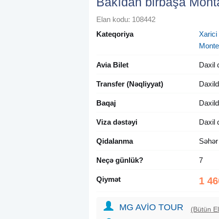
Bakıdan birbaşa Mont
Elan kodu: 108442
Kateqoriya
Xarici
Monte
Avia Bilet
Daxil 
Transfer (Nəqliyyat)
Daxild
Baqaj
Daxild
Viza dəstəyi
Daxil 
Qidalanma
Səhər
Neçə günlük?
7
Qiymət
1 46
MG AVİO TOUR
(Bütün El