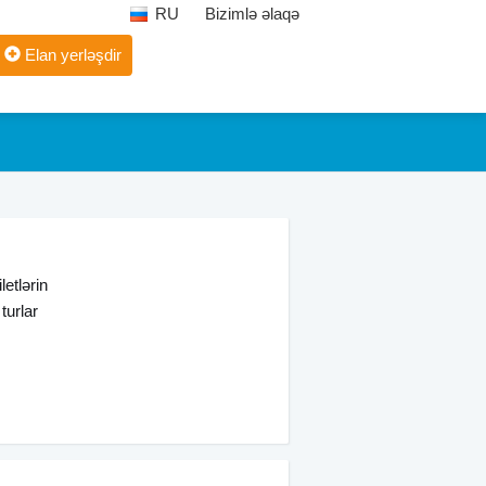
RU
Bizimlə əlaqə
Elan yerləşdir
letlərin
turlar