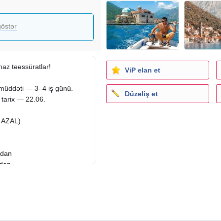
östər
maz təəssüratlar!
ViP elan et
ə müddəti — 3–4 iş günü.
Düzəliş et
tarix — 22.06.
 AZAL)
-dan
-dan
EUR-dan
ina) 3* (Budva) — 810 EUR-
dan