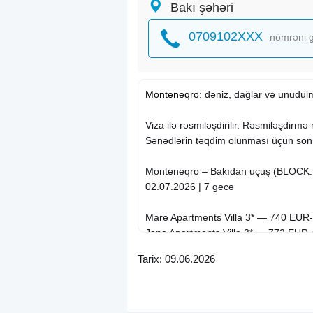
Bakı şəhəri
0709102XXX
nömrəni g
Monteneqro
: dəniz, dağlar və unudul
Viza ilə rəsmiləşdirilir. Rəsmiləşdirm
Sənədlərin təqdim olunması üçün son 
Monteneqro – Bakıdan uçuş (BLOCK:
02.07.2026 | 7 gecə
Mare Apartments Villa 3* — 740 EUR
Jana Apartments Villa 3* — 772 EUR
Iper 3* (Budva) — 805 EUR-dan
Tarix: 09.06.2026
DMD Budva Villa 3* (Budva) — 810 
Markovich Budva Villa (keçmiş Katar
dan
Kralj L. Villa 3* (Budva) — 841 EUR-