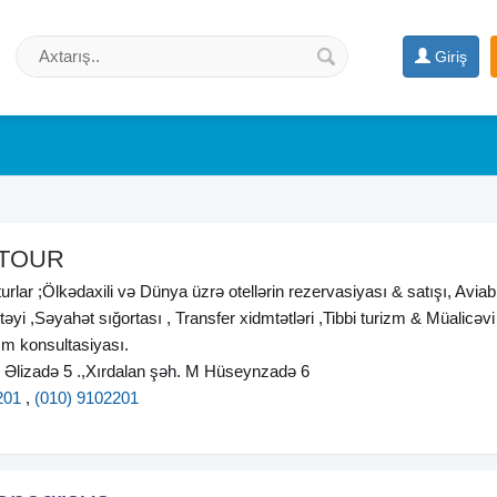
Giriş
 TOUR
 turlar ;Ölkədaxili və Dünya üzrə otellərin rezervasiyası & satışı, Aviabi
təyi ,Səyahət sığortası , Transfer xidmtətləri ,Tibbi turizm & Müalicəvi 
zm konsultasiyası.
Əlizadə 5 .,Xırdalan şəh. M Hüseynzadə 6
201
,
(010) 9102201