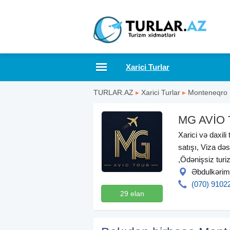
Xarici Turlar
TURLAR.AZ
▸
Xarici Turlar
▸
Monteneqro
MG AVİO
Xarici və daxili
satışı, Viza dəs
,Ödənişsiz turi
Əbdulkərim 
(070) 9102
29 elan