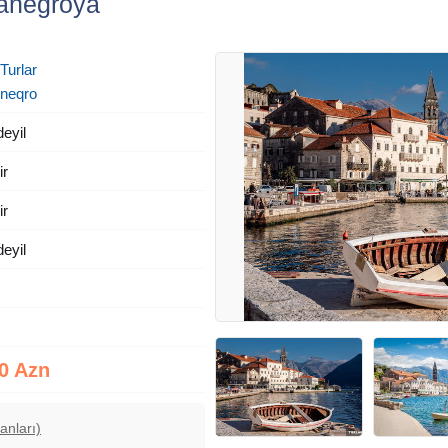
anegroya
 Turlar
neqro
deyil
ir
ir
deyil
0 Azn
anları)