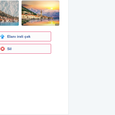
Elanı irəli çək
Sil