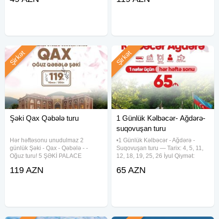
komfortludur.Kondisaner güclü
gözləyir! Seçim sizin, xidməti bizə
işləyir.Avtomobil tam saz
həvalə edin! Tarixlər: 4-5 İyul 11-
vəziyyətindədir.Və istənilən
12
sahədə
Şirkət
Şirkət
Şəki Qax Qəbələ turu
1 Günlük Kəlbəcər- Ağdərə-
suqovuşan turu
Hər həftəsonu unudulmaz 2
•1 Günlük Kəlbəcər - Ağdərə -
günlük Şəki - Qax - Qəbələ - -
Suqovuşan turu — Tarix: 4, 5, 11,
Oğuz turu! 5 ŞƏKİ PALACE
12, 18, 19, 25, 26 İyul Qiymət:
HOTEL ilə lüks istirahət sizi
•Ekonom paket: 65 azn •Standart
119 AZN
65 AZN
gözləyir! Seçimi siz edin, xidməti
paket: 70 azn — Qiymətə daxildir:
bizə həvalə edin! Tarixlər: 4-5 İyul
•Komfortlu Nəqliyyat (20 nəfərlik
11-12 İyul 18-19 İyul
Mersedes