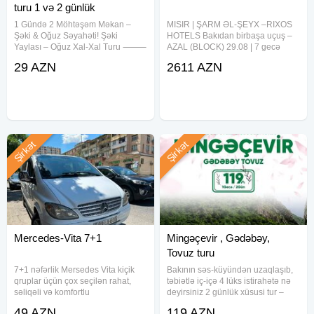
turu 1 və 2 günlük
1 Gündə 2 Möhtəşəm Məkan –
MISIR | ŞARM ƏL-ŞEYX –RIXOS
Şəki & Oğuz Səyahəti! Şəki
HOTELS Bakıdan birbaşa uçuş –
Yaylası – Oğuz Xal-Xal Turu ⸻
AZAL (BLOCK) 29.08 | 7 gecə
Tarixlər: Hərhəftəsonu Qiymətlər: *
Swissotel Sharm El Sheikh 5★
29 AZN
2611 AZN
Ekonom paket — 29 AZN *
(Naama Bay) — UAI — 1 575
Standart paket — 34 AZN ⸻
USD-dən Rixos Radamis Sharm
Qiymətə daxildir: * Komfortlu
El Sheikh 5★ (Şarm Əl-Şeyx) —
UAI — 1 712
Şirkət
Şirkət
Mercedes-Vita 7+1
Mingəçevir , Gədəbəy,
Tovuz turu
7+1 nəfərlik Mersedes Vita kiçik
Bakının səs-küyündən uzaqlaşıb,
qruplar üçün çox seçilən rahat,
təbiətlə iç-içə 4 lüks istirahətə nə
səliqəli və komfortlu
deyirsiniz 2 günlük xüsusi tur –
nəqliyyatdır.Salon geniş, təmiz və
Mingəçevir , Gədəbəy, Tovuz sizi
49 AZN
119 AZN