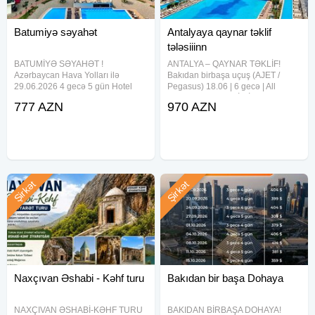
Batumiyə səyahət
Antalyaya qaynar təklif
tələsiiinn
BATUMİYƏ SƏYAHƏT !
ANTALYA – QAYNAR TƏKLİF!
Azərbaycan Hava Yolları ilə
Bakıdan birbaşa uçuş (AJET /
29.06.2026 4 gecə 5 gün Hotel
Pegasus) 18.06 | 6 gecə | All
Royal Georgia 4*-457 USD Aurora
Inclusive SƏRFƏLİ QİYMƏTLƏR:
777 AZN
970 AZN
Hotel Batumi 4*-501 USD Grand
Sun Fire Beach Hotel 4★ – 571$-
Bellagio Batumi Convention &
dan Noxinn Club 5★ – 653$-dan
Casino Hotel 5*-627 USD Rooms
MC Beach Resort Hotel 5★ –
Hotel
Şirkət
Şirkət
Naxçıvan Əshabi - Kəhf turu
Bakıdan bir başa Dohaya
NAXÇIVAN ƏSHABİ-KƏHF TURU
BAKIDAN BİRBAŞA DOHAYA!