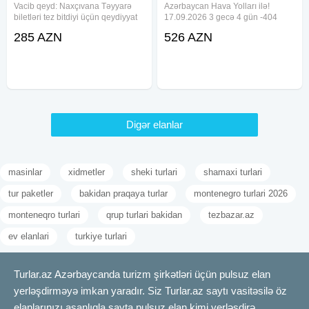
Vacib qeyd: Naxçıvana Təyyarə
Azərbaycan Hava Yolları ilə!
biletləri tez bitdiyi üçün qeydiyyat
17.09.2026 3 gecə 4 gün -404
2-3-4 həftə öncədən aparılır.
USD 20.09.2026 4 gecə 5 gün
285 AZN
526 AZN
Naxçıvan turu: 2 Günlük Səyahət
-399 USD 24.09.2026 3 gecə 4
Naxçıvanın gözəllikləri ilə dolu 2
gün -404 USD 27.09.2026 4 gecə
günlük unudulmaz
5 gün -309 USD 01.10.2026 3
gecə 4
Digər elanlar
masinlar
xidmetler
sheki turlari
shamaxi turlari
tur paketler
bakidan praqaya turlar
montenegro turlari 2026
monteneqro turlari
qrup turlari bakidan
tezbazar.az
ev elanlari
turkiye turlari
Turlar.az Azərbaycanda turizm şirkətləri üçün pulsuz elan
yerləşdirməyə imkan yaradır. Siz Turlar.az saytı vasitəsilə öz
elanlarınızı asanlıqla sayta pulsuz elan kimi yerləşdirə