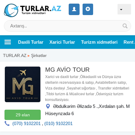
Daxili Turlar
Xarici Turlar
Turizm xidmətləri
Rent 
TURLAR.AZ
▸
Şirkətlər
MG AVİO TOUR
Xarici və daxili turlar ;Ölkədaxili və Dünya üzrə
otellərin rezervasiyası & satışı, Aviabiletlərin satışı,
Viza dəstəyi ,Səyahət sığortası , Transfer xidmtətləri
,Tibbi turizm & Müalicəvi turlar ,Ödənişsiz turizm
konsultasiyası.
Əbdulkərim Əlizadə 5 .,Xırdalan şəh. M
Hüseynzadə 6
29 elan
(070) 9102201
,
(010) 9102201