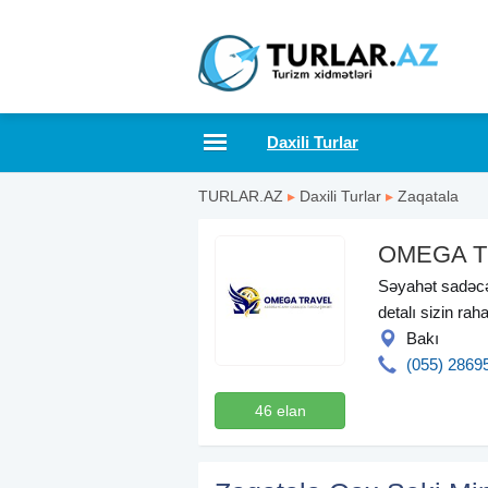
Daxili Turlar
TURLAR.AZ
▸
Daxili Turlar
▸
Zaqatala
OMEGA T
Səyahət sadəcə 
detalı sizin rah
Bakı
(055) 2869
46 elan