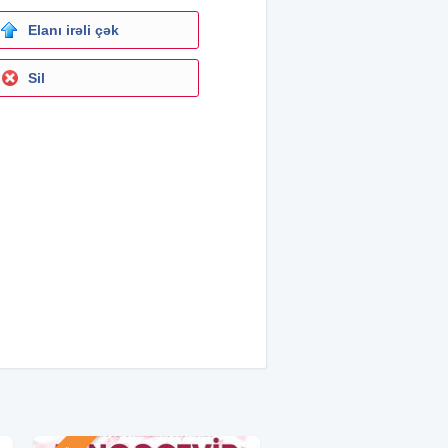
Elanı irəli çək
Sil