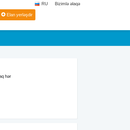
RU
Bizimlə əlaqə
Elan yerləşdir
aq hər