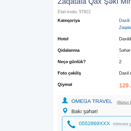
Zaqatala Qax Şəki Min
Elan kodu: 97822
Kateqoriya
Daxili 
Zaqat
Hotel
Daxild
Qidalanma
Səhər
Neçə günlük?
2
Foto çəkiliş
Daxil 
Qiymət
129
OMEGA TRAVEL
(Bütün 
Bakı şəhəri
0552869XXX
nömrəni g