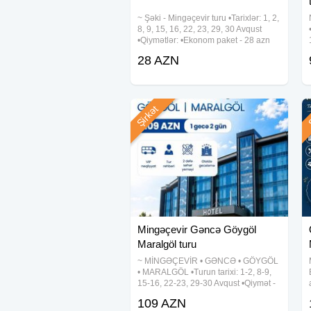
~ Şəki - Mingəçevir turu •Tarixlər: 1, 2,
8, 9, 15, 16, 22, 23, 29, 30 Avqust
•Qiymətlər: •Ekonom paket - 28 azn
•Standart paket - 32 azn ✓Qiymətə
28 AZN
daxildir: •Komfortlu nəqliyyat •Maraqlı
ekskursiyalar •Səhər yeməyi
Şirkət
Ş
Mingəçevir Gəncə Göygöl
Maralgöl turu
~ MİNGƏÇEVİR • GƏNCƏ • GÖYGÖL
• MARALGÖL •Turun tarixi: 1-2, 8-9,
15-16, 22-23, 29-30 Avqust •Qiymət -
109 azn ✓Qiymətə daxildir: ➠ Vıp
109 AZN
nəqliyyat ➠ Bələdçi xidməti ➠ Səhər