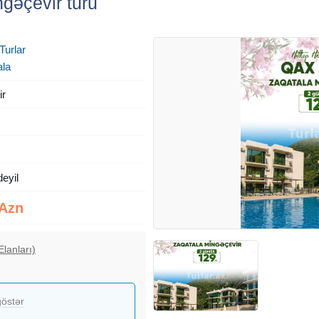
gəçevir turu
Turlar
ala
ir
deyil
 Azn
Elanları)
östər