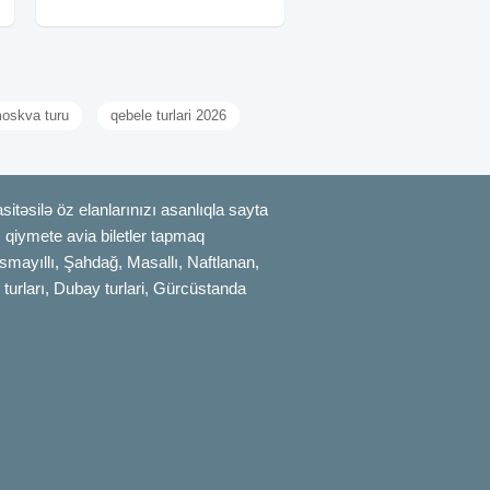
(Mingəçevir) - 129 azn ✓Qiymətə
daxildir: •
oskva turu
qebele turlari 2026
itəsilə öz elanlarınızı asanlıqla sayta
uz qiymete avia biletler tapmaq
smayıllı, Şahdağ, Masallı, Naftlanan,
 turları, Dubay turlari, Gürcüstanda