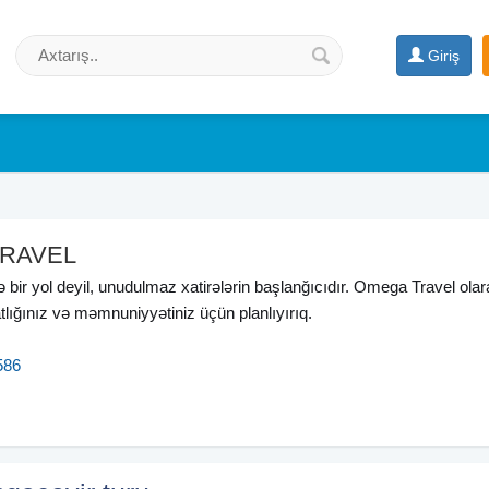
Giriş
RAVEL
bir yol deyil, unudulmaz xatirələrin başlanğıcıdır. Omega Travel olar
atlığınız və məmnuniyyətiniz üçün planlıyırıq.
586