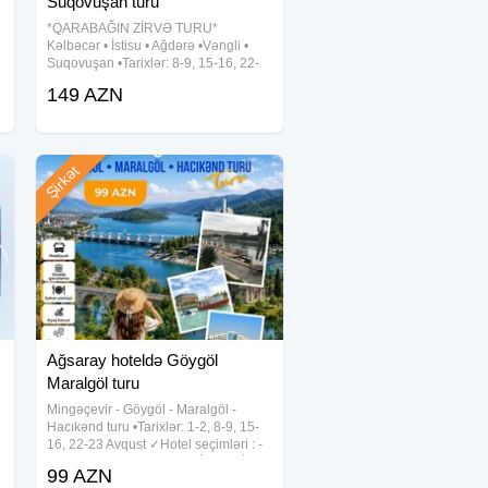
Suqovuşan turu
*QARABAĞIN ZİRVƏ TURU*
Kəlbəcər • İstisu • Ağdərə •Vəngli •
Suqovuşan •Tarixlər: 8-9, 15-16, 22-
23, 29-30 Avqust •Qiymət: - Riverside
149 AZN
hotel (*4): 149 azn ✓Qiymətə daxildir:
- Vıp Mercedes avtobusla komfortlu
nəqliyyat -
Şirkət
Ağsaray hoteldə Göygöl
Maralgöl turu
Mingəçevir - Göygöl - Maralgöl -
Hacıkənd turu •Tarixlər: 1-2, 8-9, 15-
16, 22-23 Avqust ✓Hotel seçimləri : -
Səməni Hotel - 99 azn - RİVER SİDE
99 AZN
,
4★ - 109 azn - Ağsaray Hotel 5★