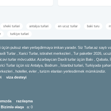
çıxış: 11:00 ✓Gəzintilər: - Qəçrəş
22-23, 29-30 Avqust ✓Turub qiyməti:
Meşəsi -
169 azn ✓Qiymətə daxildir: ➟
sheki turlari
antalya turlari
en ucuz turlar
baki turu
m
r
turkiye turlari
 üçün pulsuz elan yerləşdirməyə imkan yaradır. Siz Turlar.az saytı vas
axili Turlar , Xarici Turlar, istirahet merkezleri , Tur paketler 2026, uc
cəvi turlar mövcuddur. Azərbaycan Daxili turlar üçün Bakı , Qəbələ, İ
rici Turlar üçün siz Antalya, Bodrum , İstanbul turlari, Turkiyədə şəhər
merkezleri , hoteller, evler , turizm elanları yerlesdirmek mümkündür.
i
viza desteyi
ımızda
razılaşma
|
Bizimlə əlaqə
a: 0