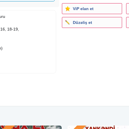
ViP elan et
uru
Düzəliş et
-16, 18-19,
n)