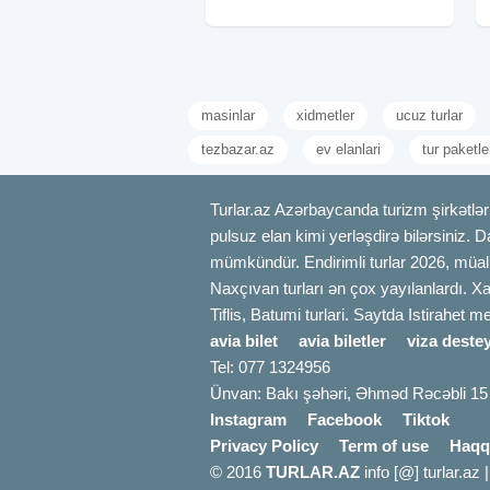
yeməyi (2 dəfə) ➠ 4★ AS VƏ GİS
oteldə
masinlar
xidmetler
ucuz turlar
tezbazar.az
ev elanlari
tur paketle
Turlar.az Azərbaycanda turizm şirkətləri
pulsuz elan kimi yerləşdirə bilərsiniz. D
mümkündür. Endirimli turlar 2026, müali
Naxçıvan turları ən çox yayılanlardı. Xa
Tiflis, Batumi turlari. Saytda Istirahet 
avia bilet
avia biletler
viza destey
Tel: 077 1324956
Ünvan: Bakı şəhəri, Əhməd Rəcəbli 15
Instagram
Facebook
Tiktok
Privacy Policy
Term of use
Haqq
© 2016
TURLAR.AZ
info [@] turlar.az 