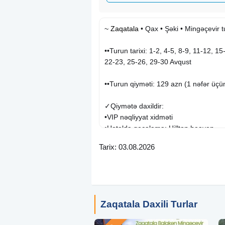
~
Zaqatala
• Qax • Şəki • Mingəçevir t
••Turun tarixi: 1-2, 4-5, 8-9, 11-12, 15
22-23, 25-26, 29-30 Avqust
••Turun qiyməti: 129 azn (1 nəfər üçü
✓Qiymətə daxildir:
•VIP nəqliyyat xidməti
•Hoteldə gecələmə: Hilltop heaven
•Peşəkar tur rəhbəri
Tarix: 03.08.2026
•2 dəfə səhər yeməyi
•Gəzintilər
•Əyləncə proqramı & asudə vaxt
✓HOTEL İMKANLARI:
• Fitnes mərkəzi
Zaqatala Daxili Turlar
• Spa & sauna
• Açıq hovuz