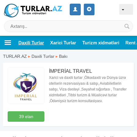
Daxili Turlar
Xarici Turlar
Turizm xidmətləri
Rent 
TURLAR.AZ
▸
Daxili Turlar
▸
Bakı
İMPERİAL TRAVEL
Xarici və daxili turlar ;Ölkədaxili və Dünya üzrə
otellərin rezervasiyası & satışı, Aviabiletlərin
satışı, Viza dəstəyi ,Səyahət sığortası , Transfer
xidmtətləri ,Tibbi turizm & Müalicəvi turlar
,Ödənişsiz turizm konsultasiyası.
39 elan