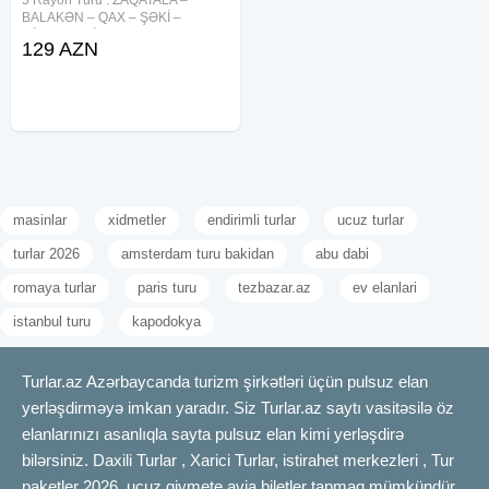
BALAKƏN – QAX – ŞƏKİ –
MİNGƏÇEVİR! "Hilltop Heaven
129 AZN
4★" İlisu , Qax Otelində
gecələməklə 129 ₼ – (1 gecə / 2
gün) "Səngər Qala Riverside
masinlar
xidmetler
endirimli turlar
ucuz turlar
turlar 2026
amsterdam turu bakidan
abu dabi
romaya turlar
paris turu
tezbazar.az
ev elanlari
istanbul turu
kapodokya
Turlar.az Azərbaycanda turizm şirkətləri üçün pulsuz elan
yerləşdirməyə imkan yaradır. Siz Turlar.az saytı vasitəsilə öz
elanlarınızı asanlıqla sayta pulsuz elan kimi yerləşdirə
bilərsiniz. Daxili Turlar , Xarici Turlar, istirahet merkezleri , Tur
paketler 2026, ucuz qiymete avia biletler tapmaq mümkündür.