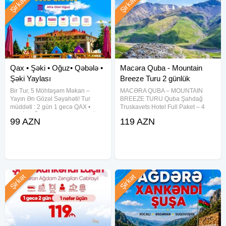
Şirkət
Şirkət
Qax • Şəki • Oğuz• Qəbələ •
Macəra Quba - Mountain
Şəki Yaylası
Breeze Turu 2 günlük
Bir Tur, 5 Möhtəşəm Məkan –
MACƏRA QUBA – MOUNTAIN
Yayın Ən Gözəl Səyahəti! Tur
BREEZE TURU Quba Şahdağ
müddəti : 2 gün 1 gecə QAX •
Truskavets Hotel Full Paket – 4
ŞƏKİ • OĞUZ• QƏBƏLƏ • ŞƏKİ
dəfə qidalanma Cəmi: 119 ₼
99 AZN
119 AZN
YAYLASI Qiymət: Otel Binasında
━━━━━━━━━━━━━━ Tarixlər: 08-09
gecələmə: 99 ₼ Kotecdə
Avqust 15-16 Avqust 22-23 Avqust
gecələmə: 109 ₼ Qeyd : 1 nəfər
29-30 Avqust Müddət: 2 gün / 1
tək
Şirkət
Şirkət