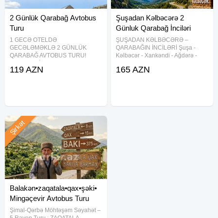
2 Günlük Qarabağ Avtobus
Şuşadan Kəlbəcərə 2
Turu
Günluk Qarabağ İnciləri
1 GECƏ OTELDƏ
ŞUŞADAN KƏLBƏCƏRƏ –
GECƏLƏMƏKLƏ 2 GÜNLÜK
QARABAĞIN İNCİLƏRİ Şuşa -
QARABAĞ AVTOBUS TURU!
Kəlbəcər - Xankəndi - Ağdərə -
XANKƏNDİ • ŞUŞA • LAÇIN •
Suqovuşan - Ağdam - Xocalı -
119 AZN
165 AZN
AĞDAM • ƏSGƏRAN • XOCALI •
Əsgəran turu Tarixlər (2 günlük):
ZƏNGİLAN • CƏBRAYIL TURU
08-09 avqust 15-16 avqust 22-23
Tarixlər (2 günlük): 08-09 avqust
avqust 29-30 avqust
15-16 avqust 22-23 avqust 29-30
━━━━━━━━━━━━━━
avqust _
Şirkət
Balakən•zaqatala•qax•şəki•
Mingəçevir Avtobus Turu
Şimal-Qərbə Möhtəşəm Səyahət –
5 Rayon Turu : ZAQATALA –