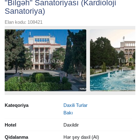
"Bilgəh" Sanatoriyası (Kardioloji
Sanatoriya)
Elan kodu: 108421
Kateqoriya
Daxili Turlar
Bakı
Hotel
Daxildir
Qidalanma
Hər şey daxil (AI)