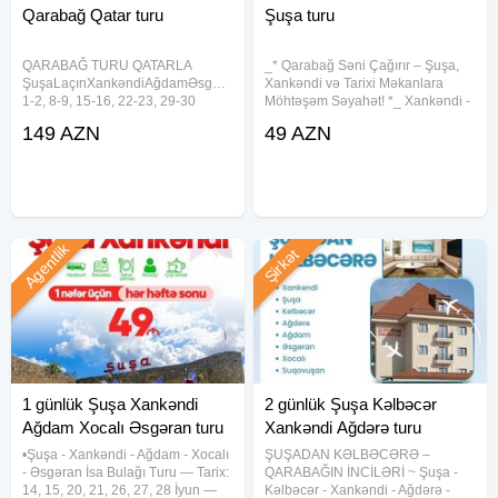
Qarabağ Qatar turu
Şuşa turu
QARABAĞ TURU QATARLA
_* Qarabağ Səni Çağırır – Şuşa,
Şuşa︎Laçın︎Xankəndi︎Ağdam︎Əsgəran
Xankəndi və Tarixi Məkanlara
1-2, 8-9, 15-16, 22-23, 29-30
Möhtəşəm Səyahət! *_ Xankəndi -
Avqust Qiymətə daxil:1 nəfər üçün
Şuşa - Ağdam - Xocalı - Əsgəran
149 AZN
49 AZN
- İnncity otel 149 azn - Cahan otel
turu Tarix : 1, 2, 4, 5, 6, 8, 9, 11, 12,
159 azn - Ulus otel 159 azn -
13, 15, 16, 18, 19, 20, 22, 23, 25,
Chinar otel 189 azn - Qarabağ otel
26, 27,
Agentlik
Şirkət
1 günlük Şuşa Xankəndi
2 günlük Şuşa Kəlbəcər
Ağdam Xocalı Əsgəran turu
Xankəndi Ağdərə turu
•Şuşa - Xankəndi - Ağdam - Xocalı
ŞUŞADAN KƏLBƏCƏRƏ –
- Əsgəran İsa Bulağı Turu — Tarix:
QARABAĞIN İNCİLƏRİ ~ Şuşa -
14, 15, 20, 21, 26, 27, 28 İyun —
Kəlbəcər - Xankəndi - Ağdərə -