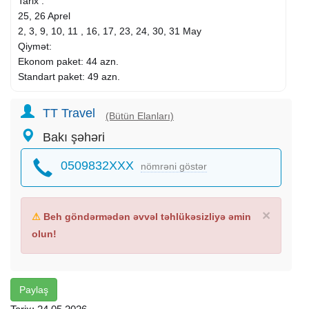
Tarix :
25, 26 Aprel
2, 3, 9, 10, 11 , 16, 17, 23, 24, 30, 31 May
Qiymət:
Ekonom paket: 44 azn.
Standart paket: 49 azn.
Qiymətə daxildir:
TT Travel
(Bütün Elanları)
Portal qeydiyyatı
Bakı şəhəri
Nəqliyyat xidməti
Ekskursiyalar
0509832XXX
nömrəni göstər
Tur rəhbəri
Səhər yeməyi (standart paketdə)
Axşam qayıdışda çay süfrəsi
×
⚠
Beh göndərmədən əvvəl təhlükəsizliyə əmin
Gəzintilər:
olun!
Ağdam Cümə Məscidi
Ağdam şəhidlər xiyabanı
Əsgəran Qalası
Xocalı şəhəri
Paylaş
Xankəndi şəhər gəzintisi