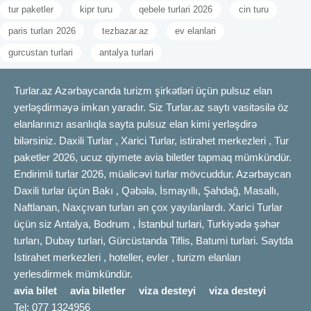
tur paketler
kipr turu
qebele turlari 2026
cin turu
paris turları 2026
tezbazar.az
ev elanlari
gurcustan turlari
antalya turlari
Turlar.az Azərbaycanda turizm şirkətləri üçün pulsuz elan
yerləşdirməyə imkan yaradır. Siz Turlar.az saytı vasitəsilə öz
elanlarınızı asanlıqla sayta pulsuz elan kimi yerləşdirə
bilərsiniz. Daxili Turlar , Xarici Turlar, istirahet merkezleri , Tur
paketler 2026, ucuz qiymete avia biletler tapmaq mümkündür.
Endirimli turlar 2026, müalicəvi turlar mövcuddur. Azərbaycan
Daxili turlar üçün Bakı , Qəbələ, İsmayıllı, Şahdağ, Masallı,
Naftlanan, Naxçıvan turları ən çox yayılanlardı. Xarici Turlar
üçün siz Antalya, Bodrum , İstanbul turlari, Turkiyədə şəhər
turları, Dubay turlari, Gürcüstanda Tiflis, Batumi turlari. Saytda
Istirahet merkezleri , hoteller, evler , turizm elanları
yerlesdirmek mümkündür.
avia bilet
avia biletler
viza desteyi
viza desteyi
Tel: 077 1324956