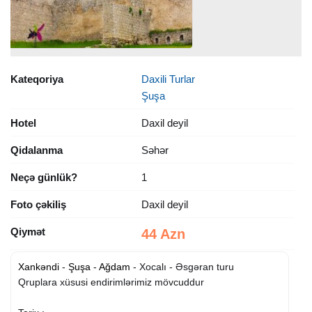
Kateqoriya
Daxili Turlar
Şuşa
Hotel
Daxil deyil
Qidalanma
Səhər
Neçə günlük?
1
Foto çəkiliş
Daxil deyil
Qiymət
44 Azn
Xankəndi
-
Şuşa
-
Ağdam
- Xocalı - Əsgəran turu
Qruplara xüsusi endirimlərimiz mövcuddur