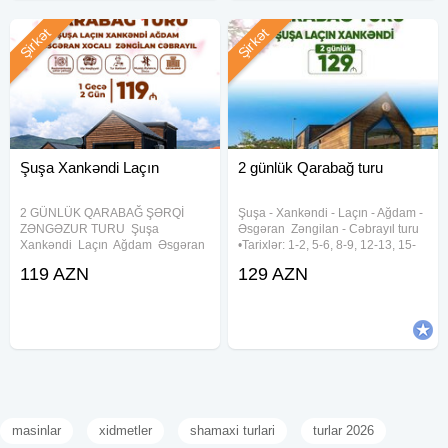
Şirkət
Şirkət
Şuşa Xankəndi Laçın
2 günlük Qarabağ turu
2 GÜNLÜK QARABAĞ ŞƏRQİ
Şuşa ︎- Xankəndi ︎- Laçın ︎- Ağdam ︎-
ZƏNGƏZUR TURU ︎ Şuşa ︎
Əsgəran ︎ Zəngilan ︎- Cəbrayıl turu
Xankəndi ︎ Laçın ︎ Ağdam ︎ Əsgəran ︎
•Tarixlər: 1-2, 5-6, 8-9, 12-13, 15-
Xocalı ︎ Zəngilan ︎ Cəbrayıl Tarix :
16, 19-20, 22-23, 26-27, 29-30
119 AZN
129 AZN
20-21, 26-27, 27-28 İyun Növbəti
Avqust •Qiymətlər: ✓Laçında
ay: 4-5, 8-9, 11-12, 15-16, 18-19,
gecələməklə: • Laçın kottecləri -
22-23, 25-26, 29-30
129 azn
masinlar
xidmetler
shamaxi turlari
turlar 2026