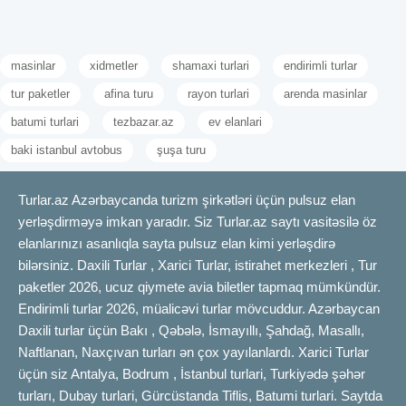
masinlar
xidmetler
shamaxi turlari
endirimli turlar
tur paketler
afina turu
rayon turlari
arenda masinlar
batumi turlari
tezbazar.az
ev elanlari
baki istanbul avtobus
şuşa turu
Turlar.az Azərbaycanda turizm şirkətləri üçün pulsuz elan
yerləşdirməyə imkan yaradır. Siz Turlar.az saytı vasitəsilə öz
elanlarınızı asanlıqla sayta pulsuz elan kimi yerləşdirə
bilərsiniz. Daxili Turlar , Xarici Turlar, istirahet merkezleri , Tur
paketler 2026, ucuz qiymete avia biletler tapmaq mümkündür.
Endirimli turlar 2026, müalicəvi turlar mövcuddur. Azərbaycan
Daxili turlar üçün Bakı , Qəbələ, İsmayıllı, Şahdağ, Masallı,
Naftlanan, Naxçıvan turları ən çox yayılanlardı. Xarici Turlar
üçün siz Antalya, Bodrum , İstanbul turlari, Turkiyədə şəhər
turları, Dubay turlari, Gürcüstanda Tiflis, Batumi turlari. Saytda