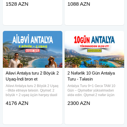
yığacağın bir səyahət." İzmir •
HOTEL 4★ — 683 USD BELDIBI
1528 AZN
1088 AZN
Ayvalık • Cunda Adası • Alaçatı •
BEACH HOTEL 4★ — 714 USD
Çeşmə • Eski Foça • Kuşadası
GRAND NAR HOTEL 4★ — 732
Firuzə rəngli dəniz,
USD HEDEF RESORT HOTEL 5★
— 725 USD PALMORA LARA
HOTEL 5★ —
Ailəvi Antalya turu 2 Böyük 2
2 Nəfərlik 10 Gün Antalya
Uşaq-İndi bron et
Turu - Tələsin
Ailəvi Antalya turu 2 Böyük 2 Uşaq
Antalya Turu 9+1 Gecə TAM 10
- Əldə etməyə tələsin. Qiymət: 2
Gün – Qiymətlər yüksəlmədən
böyük + 2 uşaq üçün hərşey daxil
əldə edin. Qiymət 2 nəfər üçün
TAM 7 Gün 2449 USD dən
hərşey daxil 9+1 GECƏ TAM 10
4176 AZN
2300 AZN
başlayır və otellərə görə dəyişir.
GÜN 1349 USD-dan başlayır və
TARİX: 16 AVQUST 2026 . Hər şey
otellərə görə dəyişir. TARİX: 20
daxil – TAM 7
İYUN 2026 - 9+1 GECƏ -TAM 10