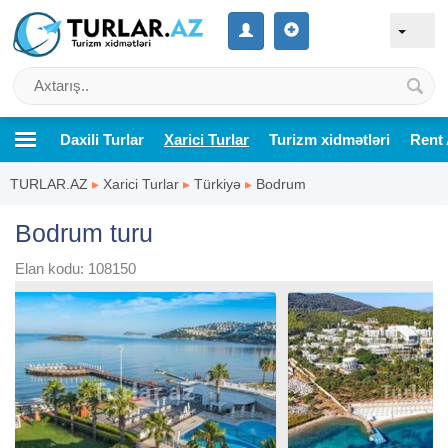
Daxili Turlar
Xarici Turlar
Turizm xidmətləri
Rent 
TURLAR.AZ
▸
Xarici Turlar
▸
Türkiyə
▸
Bodrum
Bodrum turu
Elan kodu: 108150