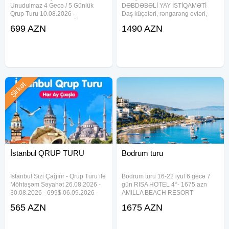
Unudulmaz 4 Gecə / 5 Günlük
DƏBDƏBƏLİ YAY İSTİQAMƏTİ
Qrup Turu 10.08.2026 -
Daş küçələri, rəngarəng evləri,
14.08.2026 - 699 USD İlkin
məşhur çimərlikləri və
699 AZN
1490 AZN
ödəniş: 50% - Növbəti Tarixlər 19-
özünəməxsus atmosferi ilə Alaçatı
23 Avgust 699 usd 5-9 Sentaybr
yay mövsümünün ən çox seçilən
699 usd - Qiymətə daxildir: Bakı -
istirahət məkanlarından biridir.
Ankara - Bakı
Həm sakit istirahət,
Şirkət
İstanbul QRUP TURU
Bodrum turu
İstanbul Sizi Çağırır - Qrup Turu ilə
Bodrum turu 16-22 iyul 6 gecə 7
Möhtəşəm Səyahət 26.08.2026 -
gün RISA HOTEL 4*- 1675 azn
30.08.2026 - 699$ 06.09.2026 -
AMILLA BEACH RESORT
10.09.2026 - 759$ 26.09.2026 -
BODRUM (EX. COSTA 3S BEACH
565 AZN
1675 AZN
30.09.2026 - 729$ 06.10.2026 -
CLUB) 4*- 1940 azn SOLANA BY
10.10.2026 - 629$ 26.10.2026 -
YELKEN (EX.YELKEN
30.10.2026 - 565$ 06.11
MANDALINCI SPA & WELLNESS