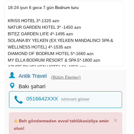
18-24 iyun 6 gecə 7 gün
Bodrum turu
KRISS
HOTEL
3*-1320 azn
NATUR GARDEN HOTEL 3* -1450 azn
BITEZ GARDEN LIFE 4*-1495 azn
SOLANA BY YELKEN (EX.YELKEN MANDALINCI SPA &
WELLNESS HOTEL) 4*-1535 azn
DIAMOND OF BODRUM HOTEL 5*-1660 azn
MY ELLA BODRUM RESORT & SPA 5*-1800 azn
AZURE BY YELKEN HOTEL 5* -1850 azn
GREEN BAY RESORT & SPA 5*-1900 azn
Antik Travel
(Bütün Elanları)
DUJA BODRUM 5*-1995 azn
Bakı şəhəri
LA BLANCHE RESORT & SPA 5*-2180 azn
SAMARA HOTEL 5*-2240 azn
0516642XXX
nömrəni göstər
KEFALUKA RESORT 5*-2600 azn
LA BLANCHE ISLAND BODRUM 5*-2730 azn
Qiymətə daxildir.
×
⚠
Beh göndərmədən əvvəl təhlükəsizliyə əmin
olun!
Aviabilet