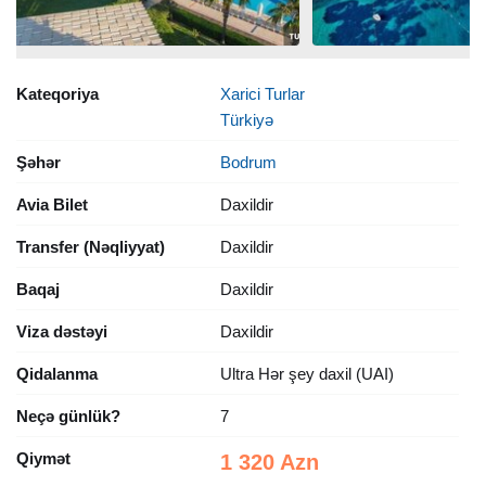
Kateqoriya
Xarici Turlar
Türkiyə
Şəhər
Bodrum
Avia Bilet
Daxildir
Transfer (Nəqliyyat)
Daxildir
Baqaj
Daxildir
Viza dəstəyi
Daxildir
Qidalanma
Ultra Hər şey daxil (UAI)
Neçə günlük?
7
Qiymət
1 320 Azn