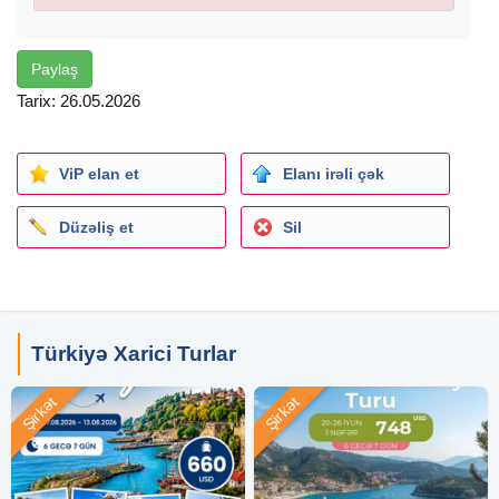
Transfer
Oteldə gecələmə
Sigorta
Paylaş
Qidalanma gündə 3-4 dəfə hər sey daxil sistemlə
Tarix: 26.05.2026
Qiymət 2 nəfərlik otaqda 1 nəfər üçün hesablanmisdir.
ViP elan et
Elanı irəli çək
30% ilkin ödəniş edib bron edə bilərsiniz.
Düzəliş et
Sil
Türkiyə Xarici Turlar
Şirkət
Şirkət