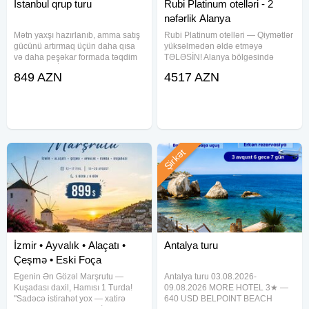
İstanbul qrup turu
Rubi Platinum otelləri - 2
nəfərlik Alanya
Mətn yaxşı hazırlanıb, amma satış
Rubi Platinum otelləri — Qiymətlər
gücünü artırmaq üçün daha qısa
yüksəlmədən əldə etməyə
və daha peşəkar formada təqdim
TƏLƏSİN! Alanya bölgəsində
etmək olar: İSTANBUL QRUP
yerləşən, münasib qiymət və
849 AZN
4517 AZN
TURU Erkən rezervasiya başladı!
keyfiyyət balansı ilə seçilən otel
Yay mövsümündə aviabiletlərin
şəbəkəsidir. Bu otellər xüsusilə
bahalaşmasını nəzərə alaraq
ailəvi istirahət, dəniz tətili və
Şirkət
İzmir • Ayvalık • Alaçatı •
Antalya turu
Çeşmə • Eski Foça
Egenin Ən Gözəl Marşrutu —
Antalya turu 03.08.2026-
Kuşadası daxil, Hamısı 1 Turda!
09.08.2026 MORE HOTEL 3★ —
"Sadəcə istirahət yox — xatirə
640 USD BELPOINT BEACH