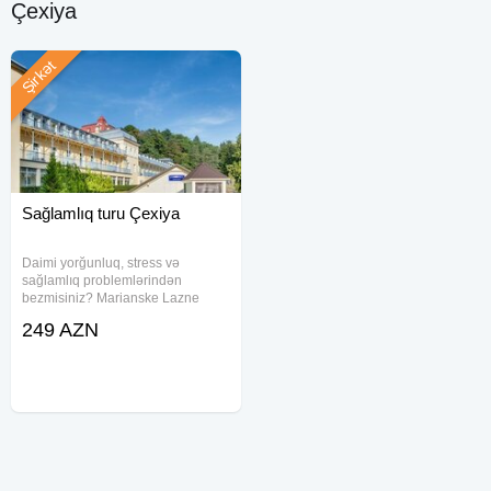
Çexiya
Şirkət
Sağlamlıq turu Çexiya
Daimi yorğunluq, stress və
sağlamlıq problemlərindən
bezmisiniz? Marianske Lazne
təkcə istirahət deyil, 200 ildən
249 AZN
artıqdır ki, öz müalicəvi mineral
suları ilə məşhur olan Avropanın
ən tanınmış kurortlarından birində