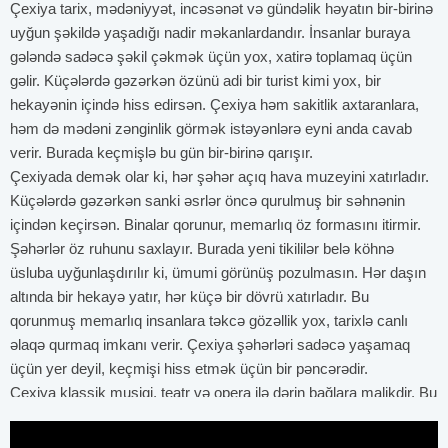
Çexiya tarix, mədəniyyət, incəsənət və gündəlik həyatın bir-birinə
uyğun şəkildə yaşadığı nadir məkanlardandır. İnsanlar buraya
gələndə sadəcə şəkil çəkmək üçün yox, xatirə toplamaq üçün
gəlir. Küçələrdə gəzərkən özünü adi bir turist kimi yox, bir
hekayənin içində hiss edirsən. Çexiya həm sakitlik axtaranlara,
həm də mədəni zənginlik görmək istəyənlərə eyni anda cavab
verir. Burada keçmişlə bu gün bir-birinə qarışır.
Çexiyada demək olar ki, hər şəhər açıq hava muzeyini xatırladır.
Küçələrdə gəzərkən sanki əsrlər öncə qurulmuş bir səhnənin
içindən keçirsən. Binalar qorunur, memarlıq öz formasını itirmir.
Şəhərlər öz ruhunu saxlayır. Burada yeni tikililər belə köhnə
üsluba uyğunlaşdırılır ki, ümumi görünüş pozulmasın. Hər daşın
altında bir hekayə yatır, hər küçə bir dövrü xatırladır. Bu
qorunmuş memarlıq insanlara təkcə gözəllik yox, tarixlə canlı
əlaqə qurmaq imkanı verir. Çexiya şəhərləri sadəcə yaşamaq
üçün yer deyil, keçmişi hiss etmək üçün bir pəncərədir.
Çexiya klassik musiqi, teatr və opera ilə dərin bağlara malikdir. Bu
ölkədə sənət yalnız səhnədə deyil, gündəlik həyatın içində
yaşayır. Konsert salonları sadəcə bina deyil, mədəniyyət məbədi