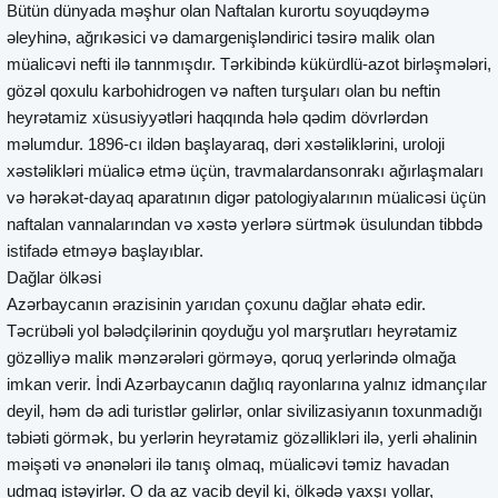
Bütün dünyada məşhur olan Naftalan kurortu soyuqdəymə
əleyhinə, ağrıkəsici və damargenişləndirici təsirə malik olan
müalicəvi nefti ilə tannmışdır. Tərkibində kükürdlü-azot birləşmələri,
gözəl qoxulu karbohidrogen və naften turşuları olan bu neftin
heyrətamiz xüsusiyyətləri haqqında hələ qədim dövrlərdən
məlumdur. 1896-cı ildən başlayaraq, dəri xəstəliklərini, uroloji
xəstəlikləri müalicə etmə üçün, travmalardansonrakı ağırlaşmaları
və hərəkət-dayaq aparatının digər patologiyalarının müalicəsi üçün
naftalan vannalarından və xəstə yerlərə sürtmək üsulundan tibbdə
istifadə etməyə başlayıblar.
Dağlar ölkəsi
Azərbaycanın ərazisinin yarıdan çoxunu dağlar əhatə edir.
Təcrübəli yol bələdçilərinin qoyduğu yol marşrutları heyrətamiz
gözəlliyə malik mənzərələri görməyə, qoruq yerlərində olmağa
imkan verir. İndi Azərbaycanın dağlıq rayonlarına yalnız idmançılar
deyil, həm də adi turistlər gəlirlər, onlar sivilizasiyanın toxunmadığı
təbiəti görmək, bu yerlərin heyrətamiz gözəllikləri ilə, yerli əhalinin
məişəti və ənənələri ilə tanış olmaq, müalicəvi təmiz havadan
udmaq istəyirlər. O da az vacib deyil ki, ölkədə yaxşı yollar,