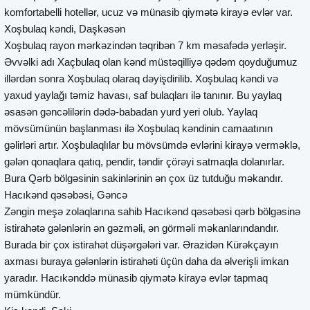
komfortabelli hotellər, ucuz və münasib qiymətə kirayə evlər var.
Xoşbulaq kəndi, Daşkəsən
Xoşbulaq rayon mərkəzindən təqribən 7 km məsafədə yerləşir.
Əvvəlki adı Xaçbulaq olan kənd müstəqilliyə qədəm qoyduğumuz
illərdən sonra Xoşbulaq olaraq dəyişdirilib. Xoşbulaq kəndi və
yaxud yaylağı təmiz havası, saf bulaqları ilə tanınır. Bu yaylaq
əsasən gəncəlilərin dədə-babadan yurd yeri olub. Yaylaq
mövsümünün başlanması ilə Xoşbulaq kəndinin camaatının
gəlirləri artır. Xoşbulaqlılar bu mövsümdə evlərini kirayə verməklə,
gələn qonaqlara qatıq, pendir, təndir çörəyi satmaqla dolanırlar.
Bura Qərb bölgəsinin sakinlərinin ən çox üz tutduğu məkandır.
Hacıkənd qəsəbəsi, Gəncə
Zəngin meşə zolaqlarına sahib Hacıkənd qəsəbəsi qərb bölgəsinə
istirahətə gələnlərin ən gəzməli, ən görməli məkanlarındandır.
Burada bir çox istirahət düşərgələri var. Ərazidən Kürəkçayın
axması buraya gələnlərin istirahəti üçün daha da əlverişli imkan
yaradır. Hacıkənddə münasib qiymətə kirayə evlər tapmaq
mümkündür.