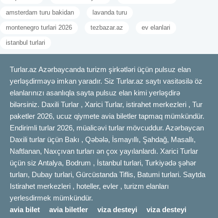
amsterdam turu bakidan
lavanda turu
montenegro turlari 2026
tezbazar.az
ev elanlari
istanbul turlari
Turlar.az Azərbaycanda turizm şirkətləri üçün pulsuz elan
yerləşdirməyə imkan yaradır. Siz Turlar.az saytı vasitəsilə öz
elanlarınızı asanlıqla sayta pulsuz elan kimi yerləşdirə
bilərsiniz. Daxili Turlar , Xarici Turlar, istirahet merkezleri , Tur
paketler 2026, ucuz qiymete avia biletler tapmaq mümkündür.
Endirimli turlar 2026, müalicəvi turlar mövcuddur. Azərbaycan
Daxili turlar üçün Bakı , Qəbələ, İsmayıllı, Şahdağ, Masallı,
Naftlanan, Naxçıvan turları ən çox yayılanlardı. Xarici Turlar
üçün siz Antalya, Bodrum , İstanbul turlari, Turkiyədə şəhər
turları, Dubay turlari, Gürcüstanda Tiflis, Batumi turlari. Saytda
Istirahet merkezleri , hoteller, evler , turizm elanları
yerlesdirmek mümkündür.
avia bilet
avia biletler
viza desteyi
viza desteyi