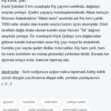
Kiş kəndi, Şəki
Kənd Şəkidən 5 km uzaqlıqda Kiş çayının sahilində, dağətəyi
ərazidə yerləşir. Qədim yaşayış məntəqələrindəndir. Alban tarixçisi
Movses Kalankatlının "Alban tarixi" əsərində adı Kis kimi çəkilir.
7000 nəfər əhalisi olan kəndin ərazisi turizm üçün əlverişlidir. Dörd
tərəfdən dağla əhatə olunan kəndin əsas hissəsi "Tat" dağının
ətəyində yerləşir. Öz mənbəyini Kiçik Qafqaz sıra dağlarından
götürən kəndin kənarından axan Kiş çayı meşə ilə əhatələnib.
Kənddə çox sayda qədim tikililər mövcuddur. Kiş həm yerli, həm
də xarici turistlərin ən maraq göstərdiyi yerlərdən biridir. Burada hər
qiymətə kirayə evlər, kateclər tapmaq olar.
daxili turlar
- Sizin sorğunuza uyğun nəticə tapılmadı.Xahiş edirik
sözün düzgün yazılmasına diqqət edib, yenidən yoxlayasınız.
c: 0 , 2
qiymeti
masinlar
xidmetler
turkiye turlari
tur paketler
turlar azerbaycan
avtomobil icaresi