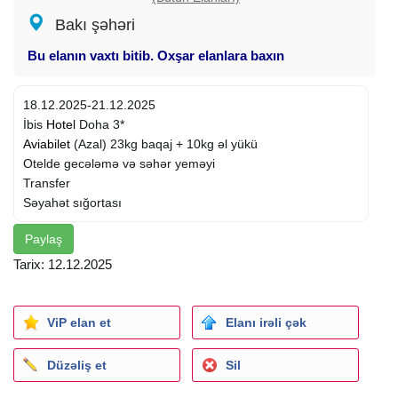
Bakı şəhəri
Bu elanın vaxtı bitib. Oxşar elanlara baxın
18.12.2025-21.12.2025
İbis
Hotel
Doha 3*
Aviabilet
(Azal) 23kg baqaj + 10kg əl yükü
Otelde gecələmə və səhər yeməyi
Transfer
Səyahət sığortası
Paylaş
Tarix: 12.12.2025
ViP elan et
Elanı irəli çək
Düzəliş et
Sil