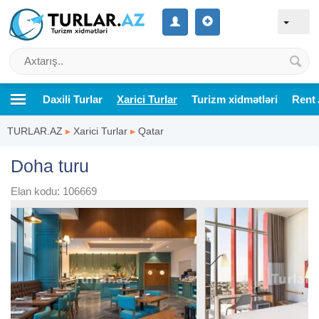
Daxili Turlar
Xarici Turlar
Turizm xidmətləri
Rent 
TURLAR.AZ
▸
Xarici Turlar
▸
Qatar
Doha turu
Elan kodu: 106669