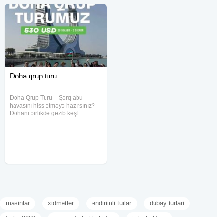
Doha qrup turu
Doha Qrup Turu – Şərq abu-
havasını hiss etməyə hazırsınız?
Dohanı birlikdə gəzib kəşf
edəcəyik Tarix: 29 Noyabr - 3
Dekabr Qiymət: 520 USD Hotel: 4*
━━━━━━━━━━━━━━━ Qiymətə
daxildir: Gediş-dönüş
masinlar
xidmetler
endirimli turlar
dubay turlari