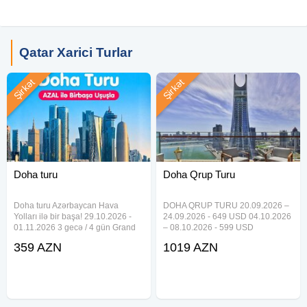
Qatar Xarici Turlar
Şirkət
Şirkət
Doha turu
Doha Qrup Turu
Doha turu Azərbaycan Hava
DOHA QRUP TURU 20.09.2026 –
Yolları ilə bir başa! 29.10.2026 -
24.09.2026 - 649 USD 04.10.2026
01.11.2026 3 gecə / 4 gün Grand
– 08.10.2026 - 599 USD
Regal Hotel 4* - 359 USD Horizon
08.11.2026 – 12.11.2026 - 649
359 AZN
1019 AZN
Manor Hotel Doha 4* - 368 USD
USD 4 gecə / 5 gün 4* Hotel
Jouri, A Murwab Hotel 4* - 374
Qiymətə daxildir: Aviabilet (23kg +
USD Al Mansour Suites Hotel 4* -
10kg) Hotel & səhər