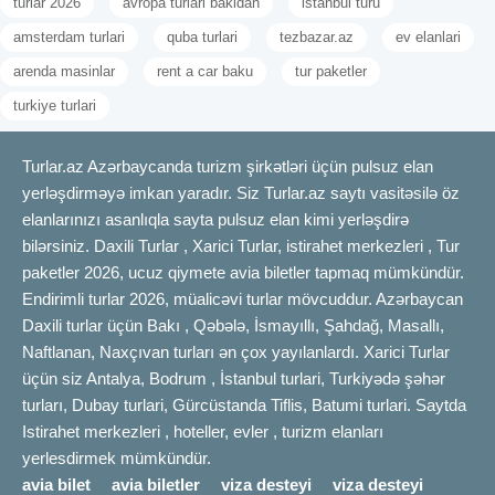
turlar 2026
avropa turlari bakidan
istanbul turu
amsterdam turlari
quba turlari
tezbazar.az
ev elanlari
arenda masinlar
rent a car baku
tur paketler
turkiye turlari
Turlar.az Azərbaycanda turizm şirkətləri üçün pulsuz elan
yerləşdirməyə imkan yaradır. Siz Turlar.az saytı vasitəsilə öz
elanlarınızı asanlıqla sayta pulsuz elan kimi yerləşdirə
bilərsiniz. Daxili Turlar , Xarici Turlar, istirahet merkezleri , Tur
paketler 2026, ucuz qiymete avia biletler tapmaq mümkündür.
Endirimli turlar 2026, müalicəvi turlar mövcuddur. Azərbaycan
Daxili turlar üçün Bakı , Qəbələ, İsmayıllı, Şahdağ, Masallı,
Naftlanan, Naxçıvan turları ən çox yayılanlardı. Xarici Turlar
üçün siz Antalya, Bodrum , İstanbul turlari, Turkiyədə şəhər
turları, Dubay turlari, Gürcüstanda Tiflis, Batumi turlari. Saytda
Istirahet merkezleri , hoteller, evler , turizm elanları
yerlesdirmek mümkündür.
avia bilet
avia biletler
viza desteyi
viza desteyi