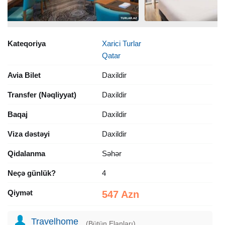
Kateqoriya
Xarici Turlar
Qatar
Avia Bilet
Daxildir
Transfer (Nəqliyyat)
Daxildir
Baqaj
Daxildir
Viza dəstəyi
Daxildir
Qidalanma
Səhər
Neçə günlük?
4
Qiymət
547 Azn
Travelhome
(Bütün Elanları)