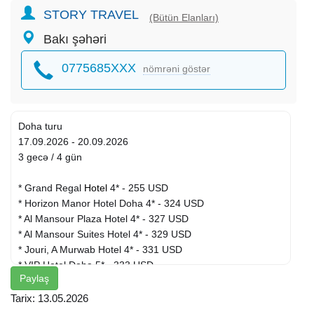
STORY TRAVEL
(Bütün Elanları)
Bakı şəhəri
0775685XXX
nömrəni göstər
Doha turu
17.09.2026 - 20.09.2026
3 gecə / 4 gün
* Grand Regal
Hotel
4* - 255 USD
* Horizon Manor Hotel Doha 4* - 324 USD
* Al Mansour Plaza Hotel 4* - 327 USD
* Al Mansour Suites Hotel 4* - 329 USD
* Jouri, A Murwab Hotel 4* - 331 USD
* VIP Hotel Doha 5* - 333 USD
Paylaş
* Safir Doha Hotel 4* - 341 USD
* Hampton By Hilton Doha Old Town 3* - 343 USD
Tarix: 13.05.2026
* Gloria Hotel & Suites 4* - 345 USD