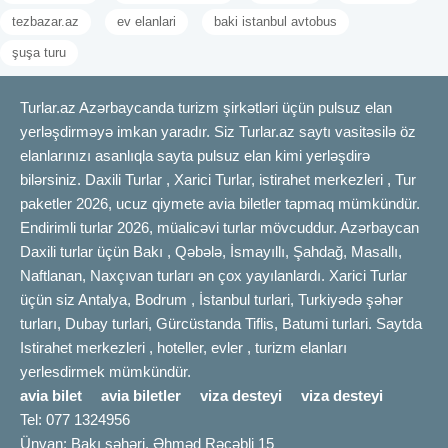
tezbazar.az
ev elanlari
baki istanbul avtobus
şuşa turu
Turlar.az Azərbaycanda turizm şirkətləri üçün pulsuz elan
yerləşdirməyə imkan yaradır. Siz Turlar.az saytı vasitəsilə öz
elanlarınızı asanlıqla sayta pulsuz elan kimi yerləşdirə
bilərsiniz. Daxili Turlar , Xarici Turlar, istirahet merkezleri , Tur
paketler 2026, ucuz qiymete avia biletler tapmaq mümkündür.
Endirimli turlar 2026, müalicəvi turlar mövcuddur. Azərbaycan
Daxili turlar üçün Bakı , Qəbələ, İsmayıllı, Şahdağ, Masallı,
Naftlanan, Naxçıvan turları ən çox yayılanlardı. Xarici Turlar
üçün siz Antalya, Bodrum , İstanbul turlari, Turkiyədə şəhər
turları, Dubay turlari, Gürcüstanda Tiflis, Batumi turlari. Saytda
Istirahet merkezleri , hoteller, evler , turizm elanları
yerlesdirmek mümkündür.
avia bilet
avia biletler
viza desteyi
viza desteyi
Tel: 077 1324956
Ünvan: Bakı şəhəri, Əhməd Rəcəbli 15