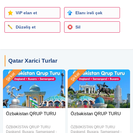
* Swiss-Belinn Doha 3* - 347 USD
* Musherib Hotel 3* - 349 USD
ViP elan et
Elanı irəli çək
* Tourist Hotel 3* - 351 USD
* C Hotel & Suites Doha 4* - 353 USD
Düzəliş et
Sil
* Golden Tulip Doha 5* - 355 USD
* Shaza Doha 5* - 357 USD
* Waterfront Hotel Lusail 5* - 359 USD
Qiymətlər 2 nəfərlik otaqda 1 nəfər üçün nəzərdə
Qatar Xarici Turlar
tutulmuşdur
Şirkət
Şirkət
Tur paketə daxildir
Hoteldə gecələmə
Səhər yeməyi (BB)
Hotel daxili
xidmətlər
Aviabilet
Transfer
Özbəkistan QRUP TURU
Özbəkistan QRUP TURU
10 kq əl yükü + 23 kq baqaj
Sığorta
ÖZBƏKİSTAN QRUP TURU
ÖZBƏKİSTAN QRUP TURU
Daşkənd, Buxara, Səmərqənd -
Daşkənd, Buxara, Səmərqənd -