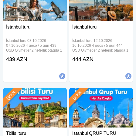
İstanbul turu
İstanbul turu
İstanbul turu 03.10.2026 -
İstanbul turu 12.10.2026 -
07.10.2026 4 gecə / 5 gün 439
16.10.2026 4 gecə / 5 gün 444
USD Qiymətlər 2 nəfərlik otaqda 1
USD Qiymətlər 2 nəfərlik otaqda 1
nəfər üçün nəzərdə tutulmuşdur
nəfər üçün nəzərdə tutulmuşdur
439 AZN
444 AZN
Tur paketə daxildir Otelde
Tur paketə daxildir Otelde
gecələmə Səhər yeməyi Otel daxili
gecələmə Səhər yeməyi Otel daxili
xidmətlər İndividual
xidmətlər İndividual
Şirkət
Şirkət
Tbilisi turu
İstanbul QRUP TURU