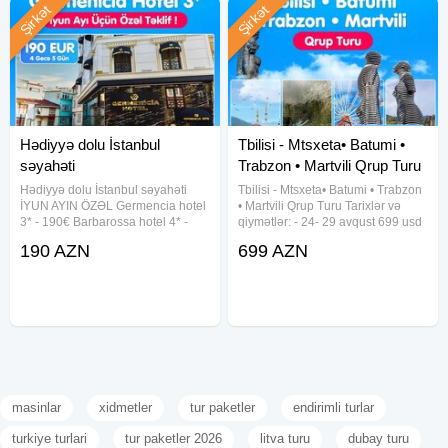
Şirkət
Şirkət
Hədiyyə dolu İstanbul
Tbilisi - Mtsxeta• Batumi •
səyahəti
Trabzon • Martvili Qrup Turu
Hədiyyə dolu İstanbul səyahəti
Tbilisi - Mtsxeta• Batumi • Trabzon
İYUN AYIN ÖZƏL Germencia hotel
• Martvili Qrup Turu Tarixlər və
3* - 190€ Barbarossa hotel 4* -
qiymətlər: - 24- 29 avqust 699 usd
260€ Antea Place hotel 4* - 280€
- 5gecə 6gün Qiymətə daxildir:
190 AZN
699 AZN
Tura daxildir Oteldə gecələmə
Aviabilet (10 kg əl yükü ilə) Vip
Səhər qidalanması Otel daxili
Transfer Oteldə gecələmə 1 gecə
xidmətlər Hədiyələr •Vip
Tbilisi 4 gecə
masinlar
xidmetler
tur paketler
endirimli turlar
turkiye turlari
tur paketler 2026
litva turu
dubay turu