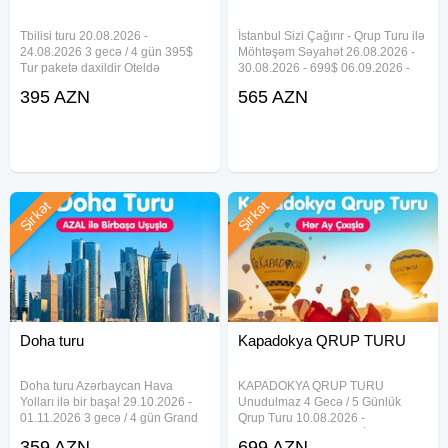
Tbilisi turu 20.08.2026 -
İstanbul Sizi Çağırır - Qrup Turu ilə
24.08.2026 3 gecə / 4 gün 395$
Möhtəşəm Səyahət 26.08.2026 -
Tur paketə daxildir Oteldə
30.08.2026 - 699$ 06.09.2026 -
gecələmə Səhər yeməyi Otel daxili
10.09.2026 - 759$ 26.09.2026 -
395 AZN
565 AZN
xidmətlər Gediş dönüş aviabilet 10
30.09.2026 - 729$ 06.10.2026 -
kq əl yükü Transfer Səyahət
10.10.2026 - 629$ 26.10.2026 -
sığortası Qeyd edək ki, tarixdən,
30.10.2026 - 565$ 06.11
otaq
Şirkət
Şirkət
Doha turu
Kapadokya QRUP TURU
Doha turu Azərbaycan Hava
KAPADOKYA QRUP TURU
Yolları ilə bir başa! 29.10.2026 -
Unudulmaz 4 Gecə / 5 Günlük
01.11.2026 3 gecə / 4 gün Grand
Qrup Turu 10.08.2026 -
Regal Hotel 4* - 359 USD Horizon
14.08.2026 - 699 USD İlkin
359 AZN
699 AZN