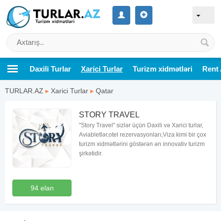
Daxili Turlar
Xarici Turlar
Turizm xidmətləri
Rent 
TURLAR.AZ
▸
Xarici Turlar
▸
Qatar
STORY TRAVEL
"Story Travel" sizlər üçün Daxili və Xarici turlar,
Aviabletlər,otel rezervasyonları,Viza kimi bir çox
turizm xidmətlərini göstərən ən innovativ turizm
şirkətidir.
94 elan