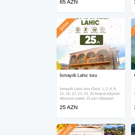
65 AZN
Tarix : 8, 9, 15, 16, 22, 23, 29, 30
Avqust Qiymət: Ekonom Paket: 65
AZN(səhər
Şirkət
Ş
İsmayıllı Lahıc turu
İsmayıllı Lahıc turu •Tarix: 1, 2, 8, 9,
15, 16, 22, 23, 29, 30 Avqust •Qiymət:
•Ekonom paket: 25 azn •Standart
paket: 29 azn ✓Qiymətə daxildir:
25 AZN
•Nəqliyyat xidməti •Ekskursiyalar
•Səhər yeməyi(standart
Agentlik