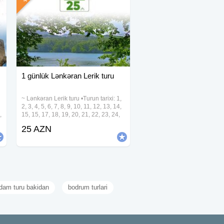
1 günlük Lənkəran Lerik turu
~ Lənkəran Lerik turu •Turun tarixi: 1,
2, 3, 4, 5, 6, 7, 8, 9, 10, 11, 12, 13, 14,
,
15, 15, 17, 18, 19, 20, 21, 22, 23, 24,
25, 26, 27, 28, 29, 30, 31 Avqust
25 AZN
•Turun qiyməti: •Ekonom Paket: 25
azn •Standart
dam turu bakidan
bodrum turlari