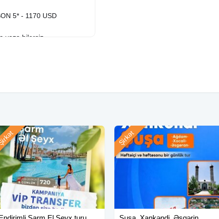
N 5* - 1170 USD
a yaza bilersiz
irkət
Şirkət
ub
Endirimli Şarm El Şeyx turu
Şuşa, Xankəndi, Əsgərin,