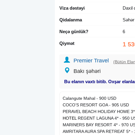
Viza dəstəyi
Daxil 
Qidalanma
Səhər
Neçə günlük?
6
Qiymət
1 53
Premier Travel
(Bütün Elan
Bakı şəhəri
Bu elanın vaxtı bitib. Oxşar elanl
Calangute Mahal - 900 USD
COCO’S RESORT GOA - 905 USD
PERAVEL BEACH HOLIDAY HOME 3* 
HOTEL
REGENT LAGUNA 4* - 950 U
MARINERS BAY RESORT 4* - 970 U
AMRITARA AURA SPA RETREAT 5* - 