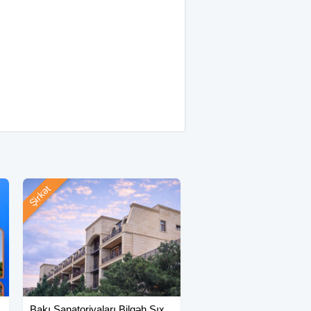
Şirkət
Bakı Sanatoriyaları Bilgəh Şıx