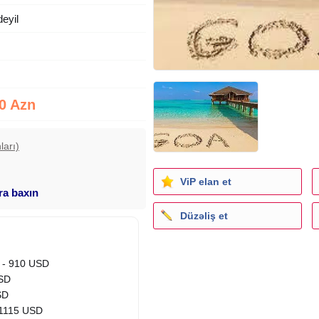
deyil
0 Azn
ları)
ViP elan et
ara baxın
Düzəliş et
- 910 USD
SD
SD
1115 USD