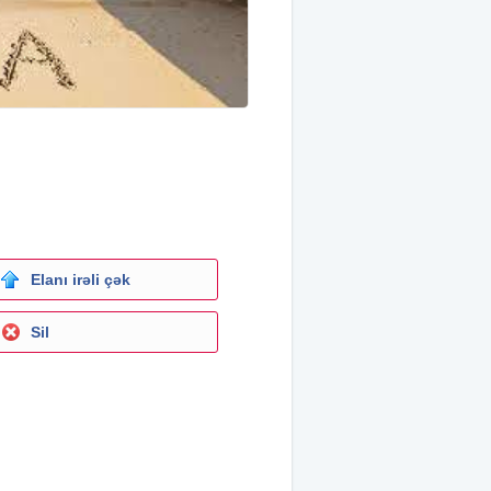
Elanı irəli çək
Sil