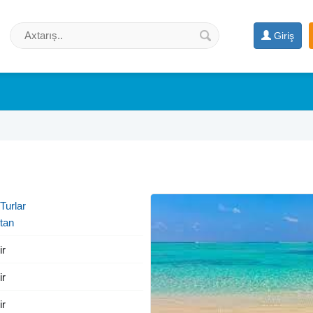
Giriş
 Turlar
tan
ir
ir
ir