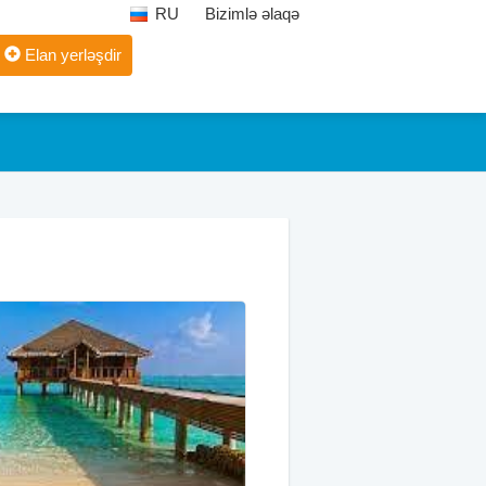
RU
Bizimlə əlaqə
Elan yerləşdir