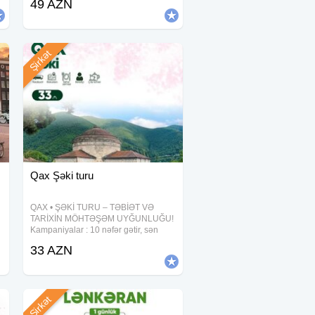
49 AZN
19, 20, 22, 23, 25, 26, 27, 29, 30
Avqust - Qiymət: •Ekonom
Şirkət
Qax Şəki turu
QAX • ŞƏKİ TURU – TƏBİƏT VƏ
TARİXİN MÖHTƏŞƏM UYĞUNLUĞU!
Kampaniyalar : 10 nəfər gətir, sən
ödənişsiz gəl (10+ 1) 6-12 yaş
33 AZN
uşaqlara 10% endirim Tələbələrə
10% endirim Tarix: 9, 16, 23, 30
Avqust Qiymət:
Şirkət