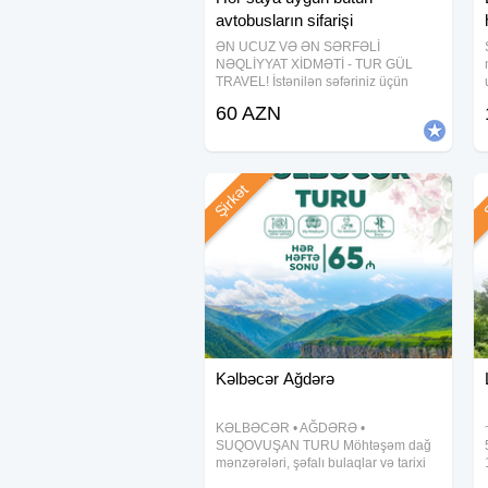
avtobusların sifarişi
ƏN UCUZ VƏ ƏN SƏRFƏLİ
NƏQLİYYAT XİDMƏTİ - TUR GÜL
TRAVEL! İstənilən səfəriniz üçün
rahat, təhlükəsiz və sərfəli nəqliyyat
60 AZN
xidmətini bizdən sifariş edin! Vito - 6-8
nəfərlik Sprinter - 12-22 nəfərlik
Mercedes ,
Şirkət
Ş
Kəlbəcər Ağdərə
KƏLBƏCƏR • AĞDƏRƏ •
SUQOVUŞAN TURU Möhtəşəm dağ
mənzərələri, şəfalı bulaqlar və tarixi
abidələrlə dolu unudulmaz səyahət