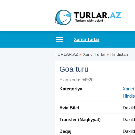
Xarici Turlar
TURLAR.AZ
▸
Xarici Turlar
▸
Hindistan
Goa turu
Elan kodu: 94920
Kateqoriya
Xarici
Hindis
Avia Bilet
Daxild
Transfer (Nəqliyyat)
Daxild
Baqaj
Daxild