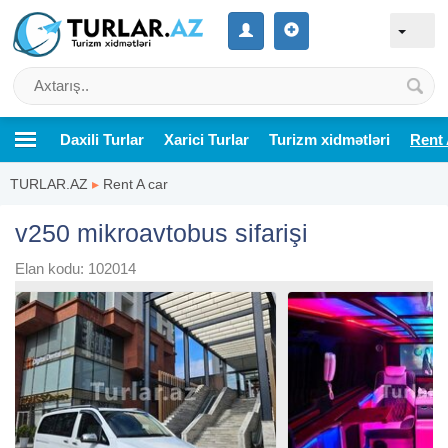
Daxili Turlar
Xarici Turlar
Turizm xidmətləri
Rent 
TURLAR.AZ
▸
Rent A car
v250 mikroavtobus sifarişi
Elan kodu: 102014