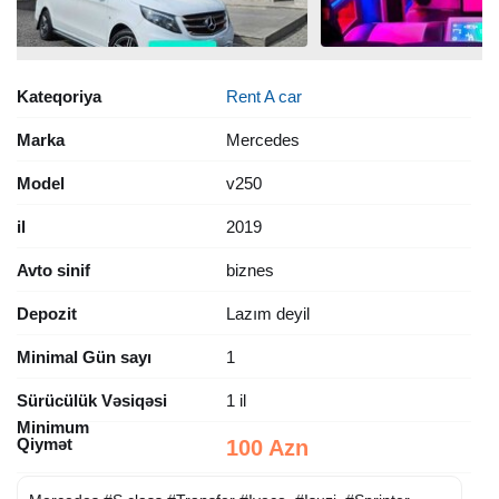
Kateqoriya
Rent A car
Marka
Mercedes
Model
v250
il
2019
Avto sinif
biznes
Depozit
Lazım deyil
Minimal Gün sayı
1
Sürücülük Vəsiqəsi
1 il
Minimum
Qiymət
100 Azn