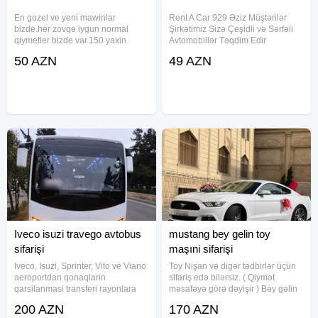
En gozel ve yeni mawinlar
Rent A Car 929 Əziz Müştərilər
bizde.her zovqe iygun normal
Şirkətimiz Sizə Çeşidli və Sərfəli
qiymetler bizde var.150 yaxin
Avtomobillər Təqdim Edir
ceshid.
.Munasib qiymete, endirimlerle
50 AZN
49 AZN
icareye masin teklif ediriki, Depozit
yoxdur, 15 deqiqe erzinde
senedlesme, en ucuz qiymetler
Iveco isuzi travego avtobus
mustang bey gelin toy
sifarişi
maşıni sifarişi
Iveco, Isuzi, Sprinter, Vito ve Viano
Toy Nişan və digər tədbirlər üçün
aeroportdan qonaqlarin
sifariş edə bilərsiz. ( Qiymət
qarsilanmasi transferi rayonlara
məsafəyə görə dəyişir ) Bəy gəlin
sifaris seherdaxili gezinti benzin
maşını. Toy, Nişan, Yeni Doğulan
200 AZN
170 AZN
ve ya dizel, surucu sirkete aiddir
Körpələrin Doğum Evindən