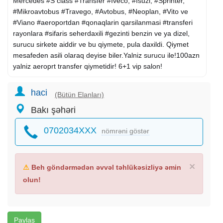
Mercedes #S class #Transfer #Iveco, #Isuzi, #Sprinter,
#Mikroavtobus #Travego, #Avtobus, #Neoplan, #Vito ve
#Viano #aeroportdan #qonaqlarin qarsilanmasi #transferi
rayonlara #sifaris seherdaxili #gezinti benzin ve ya dizel,
surucu sirkete aiddir ve bu qiymete, pula daxildi. Qiymet
mesafeden asili olaraq deyise biler.Yalniz surucu ile!100azn
yalniz aeroprt transfer qiymetidir! 6+1 vip salon!
haci
(Bütün Elanları)
Bakı şəhəri
0702034XXX
nömrəni göstər
×
⚠
Beh göndərmədən əvvəl təhlükəsizliyə əmin
olun!
Paylaş