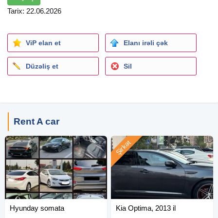
Tarix: 22.06.2026
ViP elan et
Elanı irəli çək
Düzəliş et
Sil
Rent A car
Şirkət
Hyunday somata
Kia Optima, 2013 il