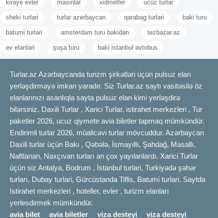
kiraye evler
masinlar
xidmetler
ucuz turlar
sheki turlari
turlar azerbaycan
qarabag turlari
baki turu
batumi turlari
amsterdam turu bakidan
tezbazar.az
ev elanlari
şuşa turu
baki istanbul avtobus
Turlar.az Azərbaycanda turizm şirkətləri üçün pulsuz elan
yerləşdirməyə imkan yaradır. Siz Turlar.az saytı vasitəsilə öz
elanlarınızı asanlıqla sayta pulsuz elan kimi yerləşdirə
bilərsiniz. Daxili Turlar , Xarici Turlar, istirahet merkezleri , Tur
paketler 2026, ucuz qiymete avia biletler tapmaq mümkündür.
Endirimli turlar 2026, müalicəvi turlar mövcuddur. Azərbaycan
Daxili turlar üçün Bakı , Qəbələ, İsmayıllı, Şahdağ, Masallı,
Naftlanan, Naxçıvan turları ən çox yayılanlardı. Xarici Turlar
üçün siz Antalya, Bodrum , İstanbul turlari, Turkiyədə şəhər
turları, Dubay turlari, Gürcüstanda Tiflis, Batumi turlari. Saytda
Istirahet merkezleri , hoteller, evler , turizm elanları
yerlesdirmek mümkündür.
avia bilet
avia biletler
viza desteyi
viza desteyi