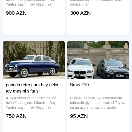
#gəlin maşını. Toy, Nişan, Yeni
deyise biler
doğulan #Körpələrin #Doğum
900 AZN
300 AZN
#Evindən çıxarılması, #Klip, #Kino
#çəkilişləri üçün #sifariş qəbul
olunur. Qiymət şəhər daxili
pobeda retro cars bey gelin
Bmw F10
toy maşıni sifarişi
#Toy #Nişan və digər #tədbirlər
Günlük, həftəlik, aylıq maşınların
üçün #sifariş edə bilərsiz. #Bəy
münasib qiymətlərlə icarəsi.Toy və
#gəlin maşını. Toy, Nişan, Yeni
nişan üçün münasib qiymətə
doğulan #Körpələrin #Doğum
maşınlar Yüksək səviyyədə
750 AZN
95 AZN
#Evindən çıxarılması, #Klip, #Kino
karteclərin təşkili Bəzədilmə
#çəkilişləri üçün #sifariş qəbul
Yanacaq Sürücü biz tərəfdən
olunur. Qiymət şəhər daxili
hədiyyə ‎شركة السلام لإيجار
السيارات