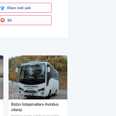
Elanı irəli çək
Sil
Bütün İstiqamətlərə Avtobus
sifarişi