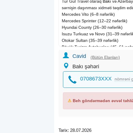
Tur Gul Travel olaraq
Bakı
və Azərbay
sərnişin daşınması xidməti təqdim edir
Mercedes Vito (6–8 nəfərlik)
Mercedes Sprinter (12–22 nəfərlik)
Hyundai County (26–30 nəfərlik)
Isuzu Turkuaz və Novo (31–39 nəfərli
Otokar Sultan (35–39 nəfərlik)
Böyük Turizm Avtobusları (45–61 nəfər
Toy, nişan və xına mərasimləri
Cavid
(Bütün Elanları)
Korporativ tədbirlər və işgüzar səfərlə
Bakı şəhəri
Hava limanı transferləri
Şəhərdaxili və şəhərlərarası səfərlər
0708673XXX
nömrəni g
Turizm və ekskursiya
turları
Məktəb, universitet və kollektiv daşıma
Rahat və təmiz salon
Təcrübəli və peşəkar sürücülər
⚠
Beh göndərmədən əvvəl təhlük
Təhlükəsiz və komfortlu səfər
Böyük sərnişin tutumu
Sərfəli və münasib qiymətlər
24/7 sifariş qəbulu
Tarix: 28.07.2026
Ən uyğun qiymətlərlə istənilən sayda 