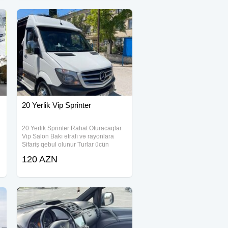
20 Yerlik Vip Sprinter
20 Yerlik Sprinter Rahat Oturacaqlar
Vip Salon Bakı ətrafı və rayonlara
Sifariş qebul olunur Turlar ücün
etibarli seçim
120 AZN