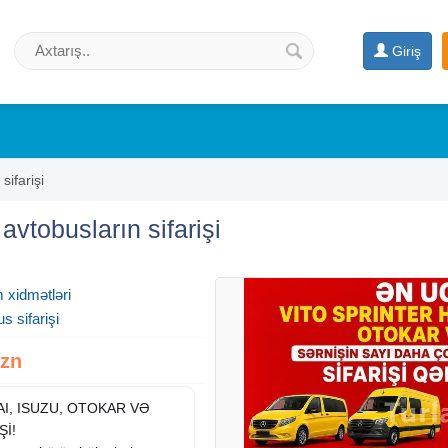
Giriş
sifarişi
vtobusların sifarişi
 xidmətləri
s sifarişi
Azn
I, ISUZU, OTOKAR VƏ
İ!