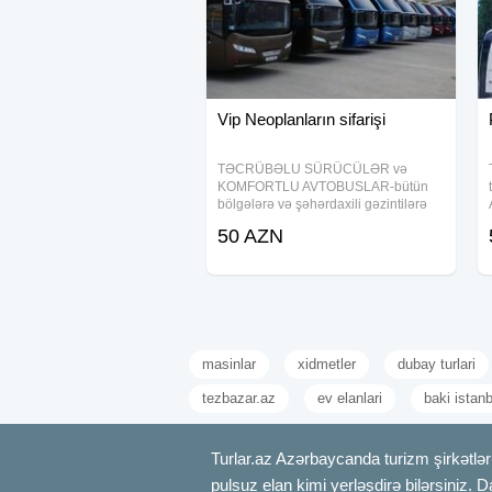
Vip Neoplanların sifarişi
TƏCRÜBƏLU SÜRÜCÜLƏR və
KOMFORTLU AVTOBUSLAR-bütün
bölgələrə və şəhərdaxili gəzintilərə
xidmətinizdədir. Hər növ və hər
50 AZN
tutumda nəqliyyatların hamısı
kondisioner və səyahətlər üçün bütün
avadanlıgla təchiz olunub
masinlar
xidmetler
dubay turlari
tezbazar.az
ev elanlari
baki istan
Turlar.az Azərbaycanda turizm şirkətləri
pulsuz elan kimi yerləşdirə bilərsiniz. D