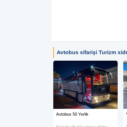
xidməti!
TUR GUL TRAVEL – Rahatlığınız bizim
Avtobus sifarişi Turizm xid
Avtobus 50 Yerlik