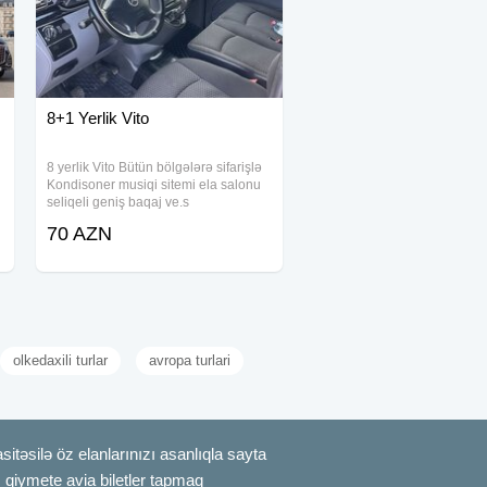
8+1 Yerlik Vito
8 yerlik Vito Bütün bölgələrə sifarişlə
Kondisoner musiqi sitemi ela salonu
seliqeli geniş baqaj ve.s
70 AZN
olkedaxili turlar
avropa turlari
itəsilə öz elanlarınızı asanlıqla sayta
uz qiymete avia biletler tapmaq