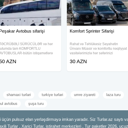
Peşakar Avtobus sifarişi
Komfort Sprinter Sifarişi
TƏCRÜBƏLİ SÜRÜCÜLƏR və hər
Rahat və Təhlükəsiz Səyahətin
tutumda tam KOMFORTLU
Ünvanı Müasir və komfortlu nəqliyyat
AVTOBUSLAR-bütün istiqamətlərə
vasitələrimizlə hər səfərinizi
tam təhlükəsiz və komfortlu şəkildə
unudulmaz edin! Mercedes Sprinter
50 AZN
30 AZN
xidmətinizdədir. Bütün
Mikroavtobusları Yeni model
nəqliyyatlarımızda kondisioner və
Kondisioner Soyuducu Rahat
səyahətlər üçün hər bir avadanlıg
oturacaqlar
təchiz
shamaxi turlari
turkiye turlari
umre ziyareti
laza turu
bul avtobus
şuşa turu
 üçün pulsuz elan yerləşdirməyə imkan yaradır. Siz Turlar.az saytı vas
axili Turlar , Xarici Turlar, istirahet merkezleri , Tur paketler 2026, uc