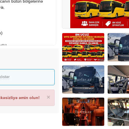
canın bütün bölgələrinə
ik.
k)
lik)
r
östər
ları
×
əsizliyə əmin olun!
sərnişin üçün nəqliyyat