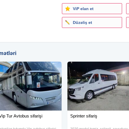
ViP elan et
 məsuliyyətimizdir!
Düzəliş et
mətləri
Vip Tur Avtobus sifarişi
Sprinter sifariş