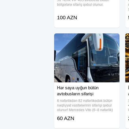
50 Yerlik VİP 403 avtobusu Bütün
bölgələrə sifariş qəbul olunur.
100 AZN
Hər saya uyğun bütün
avtobusların sifarişi
6 nəfərlikdən 82 nəfərlikədək bütün
nəqliyyat vasitələrinin sifarişi qəbul
olunur! Mercedes Vito (6–8 nəfərlik)
Mercedes Sprinter (10–22 nəfərlik)
60 AZN
Hyundai, Isuzu, Otokar və digər orta
və böyük avtobuslar (22–82