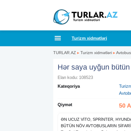
Turizm xidmətləri
TURLAR.AZ
▸
Turizm xidmətləri
▸
Avtobus 
Hər saya uyğun bütün a
Elan kodu: 108523
Kateqoriya
Turizm
Avtobu
Qiymət
50 
ƏN UCUZ VİTO, SPRİNTER, HYUNDA
BÜTÜN NÖV AVTOBUSLARIN SİFARİŞ