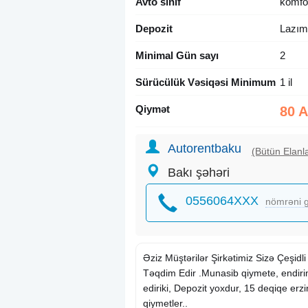
Avto sinif
komfo
Depozit
Lazım 
Minimal Gün sayı
2
Sürücülük Vəsiqəsi Minimum
1 il
Qiymət
80 
Autorentbaku
(Bütün Elanla
Bakı şəhəri
0556064XXX
nömrəni g
Əziz Müştərilər Şirkətimiz Sizə Çeşidli
Təqdim Edir .Munasib qiymete, endirim
ediriki, Depozit yoxdur, 15 deqiqe er
qiymetler..