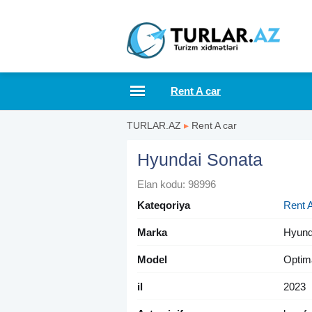
Rent A car
TURLAR.AZ
▸
Rent A car
Hyundai Sonata
Elan kodu: 98996
Kateqoriya
Rent A
Marka
Hyund
Model
Optim
il
2023