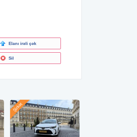
Elanı irəli çək
Sil
Şirkət