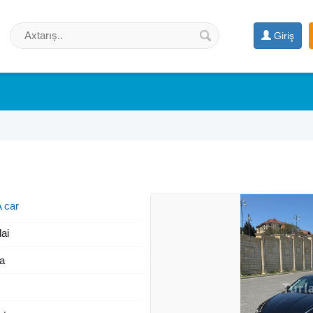
Giriş
 car
ai
a