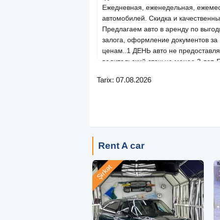
Ежедневная, еженедельная, ежеме
автомобилей. Скидка и качествен
Предлагаем авто в аренду по выгодн
залога, оформление документов за 
ценам..1 ДЕНЬ авто не предоставляе
водительский стаж не менее 2 лет. Б
Daily, Weekly, Monthly Car Rental. Dis
Tarix: 07.08.2026
We offer a car for rent at a reasonabl
deposit, documentation within 15 minu
prices..1 DAILY car is not provided. O
minimum of 2 years of driving experie
، الأسبوعي ، الشهري. الخصم وجودة تأجير
ر بسعر معقول ، مع خصومات ، بدون إيداع
Rent A car
، وثائق في غضون 15 دقيقة ، بأرخص الأسعار. 1 سيارة يومية غير متوفرة.
Şirkət
Toy maşını
Kirayə maşın
Arenda maş
Kirayə maşın Arenda maşın Rent a ca
Arenda maşın Rent a car Toy maşını 
Rent a car, carrent, icare, arenda, re