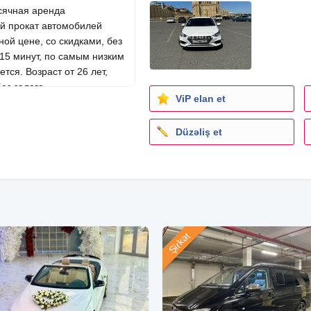
сячная аренда
ный прокат автомобилей
ой цене, со скидками, без
15 минут, по самым низким
тся. Возраст от 26 лет,
ез залога.
ViP elan et
count and quality car rental
e price, with discounts, No
Düzəliş et
tes, at the cheapest
ver 24 years of age with a
nce.
تأجير السيارات اليومي 
السيارات نحن نقدم سيارة للإيجا
أكثر من 26 عامًا مع خبرة قيادة لا تقل عن سنتين. لا إيداع
Şirkət
ın
Rent a car
Toy maşını
r Toy maşını Kirayə maşın
Kirayə maşın Arenda maşın
ntacarbaku