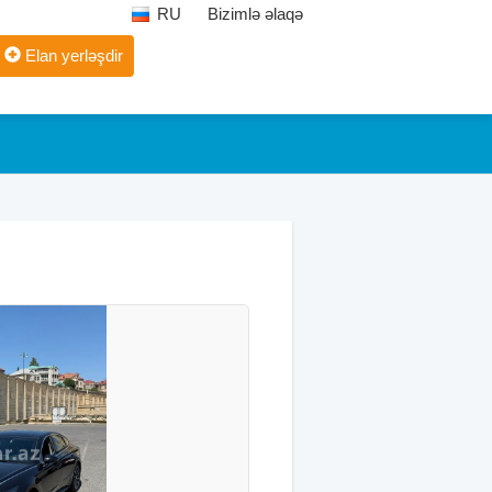
RU
Bizimlə əlaqə
Elan yerləşdir