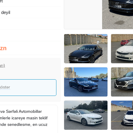
rt
deyil
Azn
rı)
östər
 və Sərfəli Avtomobillər
lerle icareye masin teklif
zinde senedlesme, en ucuz