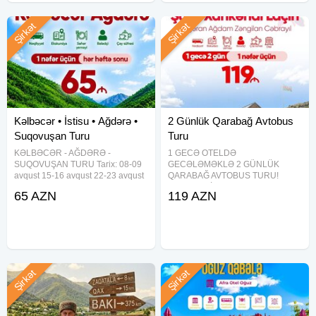
Şirkət
Şirkət
Kəlbəcər • İstisu • Ağdərə •
2 Günlük Qarabağ Avtobus
Suqovuşan Turu
Turu
KƏLBƏCƏR - AĞDƏRƏ -
1 GECƏ OTELDƏ
SUQOVUŞAN TURU Tarix: 08-09
GECƏLƏMƏKLƏ 2 GÜNLÜK
avqust 15-16 avqust 22-23 avqust
QARABAĞ AVTOBUS TURU!
29-30 avqust Qiymət: Ekonom
XANKƏNDİ • ŞUŞA • LAÇIN •
65 AZN
119 AZN
Paket – 65 ₼ Standart Paket – 70
AĞDAM • ƏSGƏRAN • XOCALI •
₼ Qiymətə daxildir: Səhər yeməyi
ZƏNGİLAN • CƏBRAYIL TURU
(standart
Tarixlər (2 günlük): 08-09 avqust
15-16 avqust 22-23 avqust 29-30
avqust _
Şirkət
Şirkət