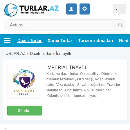
Daxili Turlar
Xarici Turlar
Turizm xidmətləri
Rent 
TURLAR.AZ
▸
Daxili Turlar
▸
İsmayıllı
İMPERİAL TRAVEL
Xarici və daxili turlar ;Ölkədaxili və Dünya üzrə
otellərin rezervasiyası & satışı, Aviabiletlərin
satışı, Viza dəstəyi ,Səyahət sığortası , Transfer
xidmtətləri ,Tibbi turizm & Müalicəvi turlar
,Ödənişsiz turizm konsultasiyası.
39 elan