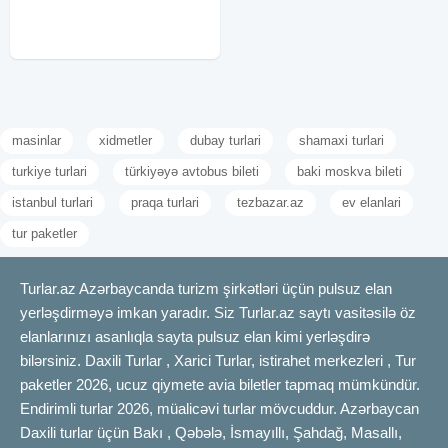
ünvanı — Naftalan! Dünyada tayı
olmayan Naftalan nefti ilə
masinlar
xidmetler
dubay turlari
shamaxi turlari
turkiye turlari
türkiyəyə avtobus bileti
baki moskva bileti
istanbul turlari
praqa turlari
tezbazar.az
ev elanlari
tur paketler
Turlar.az Azərbaycanda turizm şirkətləri üçün pulsuz elan
yerləşdirməyə imkan yaradır. Siz Turlar.az saytı vasitəsilə öz
elanlarınızı asanlıqla sayta pulsuz elan kimi yerləşdirə
bilərsiniz. Daxili Turlar , Xarici Turlar, istirahet merkezleri , Tur
paketler 2026, ucuz qiymete avia biletler tapmaq mümkündür.
Endirimli turlar 2026, müalicəvi turlar mövcuddur. Azərbaycan
Daxili turlar üçün Bakı , Qəbələ, İsmayıllı, Şahdağ, Masallı,