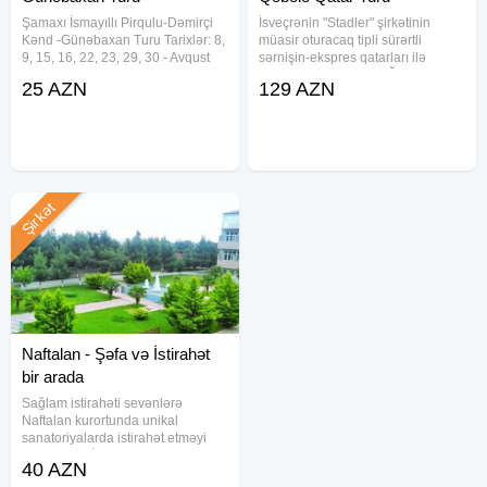
Şamaxı İsmayıllı Pirqulu-Dəmirçi
İsveçrənin "Stadler" şirkətinin
Kənd -Günəbaxan Turu Tarixlər: 8,
müasir oturacaq tipli sürərtli
9, 15, 16, 22, 23, 29, 30 - Avqust
sərnişin-ekspres qatarları ilə
(Həftəsonu) 4, 5, 6, 11, 12, 13, 18,
möhtəşəm səyahət! OĞUZ
25 AZN
129 AZN
19, 20, 25, 26, 27 - Avqust
QƏBƏLƏ QATAR TURU ! Qatarla 2
(Həftəiçi) Qiymət: Ekonom paket -
günlük tur 8-9, 15-16, 22-23, 29-30
25
Avqust Buta Otel
Şirkət
Naftalan - Şəfa və İstirahət
bir arada
Sağlam istirahəti sevənlərə
Naftalan kurortunda unikal
sanatoriyalarda istirahət etməyi
təklif edirik. İmperial Travel ilə
40 AZN
Sağlamlıq və istirahətin ən fərqli