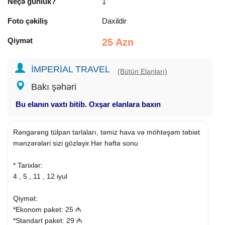
Neçə günlük?
1
Foto çəkiliş
Daxildir
Qiymət
25 Azn
İMPERİAL TRAVEL
(Bütün Elanları)
Bakı şəhəri
Bu elanın vaxtı bitib. Oxşar elanlara baxın
Rəngarəng tülpan tarlaları, təmiz hava və möhtəşəm təbiət
mənzərələri sizi gözləyir.Hər həftə sonu
* Tarixlər:
4 , 5 , 11 , 12 iyul
Qiymət:
*Ekonom paket: 25 ₼
*Standart paket: 29 ₼