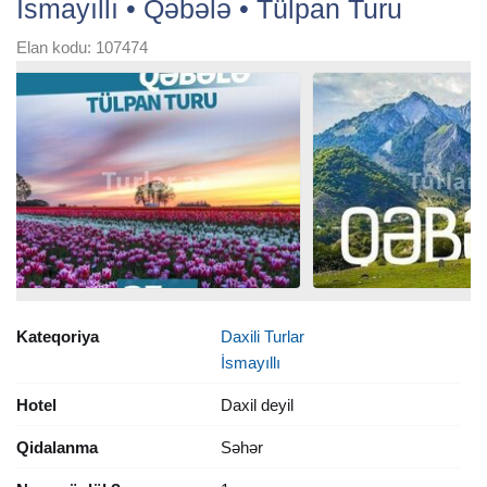
İsmayıllı • Qəbələ • Tülpan Turu
Elan kodu: 107474
Kateqoriya
Daxili Turlar
İsmayıllı
Hotel
Daxil deyil
Qidalanma
Səhər