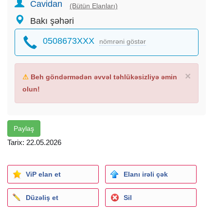
Cavidan
(Bütün Elanları)
Keyfiyyətli xidmət və ən uyğun qiymət bizdə!
Bakı şəhəri
Əlaqə üçün zəng və ya WhatsApp vasitəsilə müraciət edə
bilərsiniz.24/7 Aktivdir.
0508673XXX
nömrəni göstər
×
⚠
Beh göndərmədən əvvəl təhlükəsizliyə əmin
olun!
Paylaş
Tarix: 22.05.2026
ViP elan et
Elanı irəli çək
Düzəliş et
Sil