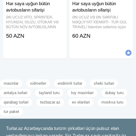
Hər saya uyğun bütün
Hər saya uyğun bütün
avtobusların sifarişi
avtobusların sifarişi
ƏN UCUZ VİTO, SPRİNTER,
ƏN UCUZ VƏ ƏN SƏRFƏLİ
HYUNDAI, ISUZU, OTOKAR VƏ
NƏQLİYYAT XİDMƏTİ - TUR GÜL
BÜTÜN NÖV AVTOBUSLARIN
TRAVEL! İstənilən səfəriniz üçün
SİFARİŞİ! Tur Gul Travel olaraq
rahat, təhlükəsiz və sərfəli
50 AZN
60 AZN
Bakı və Azərbaycanın bütün
nəqliyyat xidmətini bizdən sifariş
bölgələrinə sərnişin daşınması
edin! Vito - 6-8 nəfərlik Sprinter -
xidməti təqdim edirik. Mercedes
12-22 nəfərlik Mercedes ,
Vito (6–8 nəfərlik)
masinlar
xidmetler
endirimli turlar
sheki turlari
antalya turlari
tayland turu
toy masinlari
dubay turu
qarabag turlari
tezbazar.az
ev elanlari
moskva turu
tur paket
Turlar.az Azərbaycanda turizm şirkətləri üçün pulsuz elan
yerləşdirməyə imkan yaradır. Siz Turlar.az saytı vasitəsilə öz