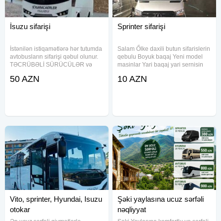
İsuzu sifarişi
Sprinter sifarişi
İstənilən istiqamətlərə hər tutumda
Salam Őlke daxili butun sifarislerin
avtobusların sifarişi qəbul olunur.
qebulu Boyuk baqaj Yeni model
TƏCRÜBƏLİ SÜRÜCÜLƏR və
masinlar Yari baqaj yari sernisin
KOMFORTLU AVTOBUSLAR-
tipli sprinterler 20+1 11+1 7+1 Yari
50 AZN
10 AZN
xidmətinizdə. Şirkətlərdə aylıq
baqaj yari sernisin xarici turistler
"SERVİS-xidməti ( İŞÇİLƏRİN
ucun elverisli variant Yerli
DAŞINMASI )-üçün əlaqə yarada
Vito, sprinter, Hyundai, Isuzu
Şəki yaylasına ucuz sərfəli
otokar
nəqliyyat