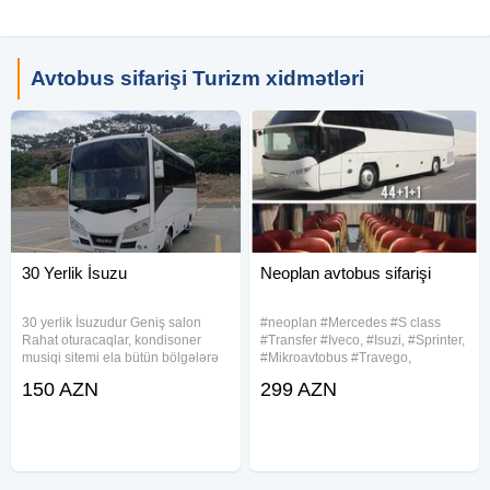
Avtobus sifarişi Turizm xidmətləri
30 Yerlik İsuzu
Neoplan avtobus sifarişi
30 yerlik İsuzudur Geniş salon
#neoplan #Mercedes #S class
Rahat oturacaqlar, kondisoner
#Transfer #Iveco, #Isuzi, #Sprinter,
musiqi sitemi ela bütün bölgələrə
#Mikroavtobus #Travego,
sifariş qəbul olunur. Və Bakı ətrafı
#Avtobus, #Neoplan, #Vito ve
150 AZN
299 AZN
sifarişlər qəbul olunur.
#Viano #aeroportdan #qonaqlarin
qarsilanmasi #transferi rayonlara
#sifaris seherdaxili #gezinti