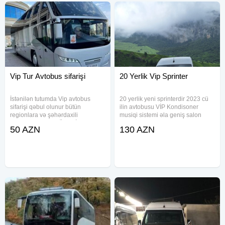
Vip Tur Avtobus sifarişi
20 Yerlik Vip Sprinter
İstənilən tutumda Vip avtobus
20 yerlik yeni sprinterdir 2023 cü
sifarişi qəbul olunur bütün
ilin avtobusu VİP Kondisoner
regionlara və şəhərdaxili
musiqi sistemi əla geniş salon
gəzintilərə. TƏCRÜBƏLİ
rahat oturacaqlar Bakı daxili Və
50 AZN
130 AZN
SÜRÜCÜLƏRİMİZ və VİP
Bölgələrə, tədbirlərə sifarişlər
AVTOBUSLARIMIZ-səyahətlərinizi
mövcuddur
həm rahat , həmdə tam təhlükəsiz
edəcək. Nəqliyyatların