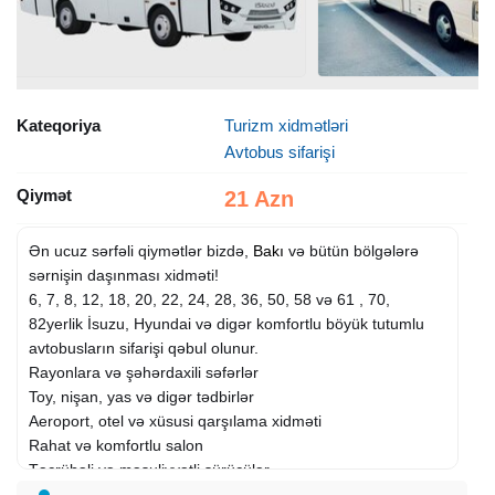
Kateqoriya
Turizm xidmətləri
Avtobus sifarişi
Qiymət
21 Azn
Ən ucuz sərfəli qiymətlər bizdə,
Bakı
və bütün bölgələrə
sərnişin daşınması xidməti!
6, 7, 8, 12, 18, 20, 22, 24, 28, 36, 50, 58 və 61 , 70,
82yerlik İsuzu, Hyundai və digər komfortlu böyük tutumlu
avtobusların sifarişi qəbul olunur.
Rayonlara və şəhərdaxili səfərlər
Toy, nişan, yas və digər tədbirlər
Aeroport, otel və xüsusi qarşılama xidməti
Rahat və komfortlu salon
Təcrübəli və məsuliyyətli sürücülər
Sərfəli və münasib qiymətlər