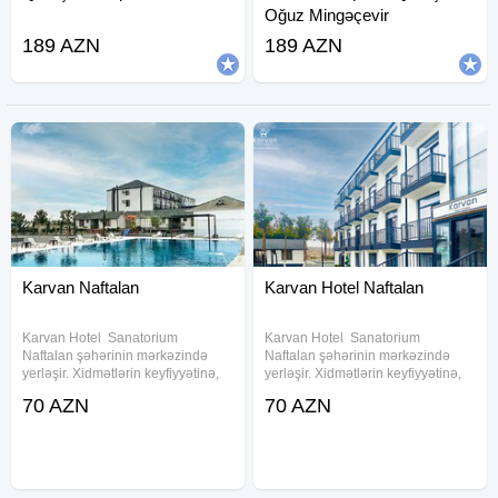
Oğuz Mingəçevir
189 AZN
189 AZN
Karvan Naftalan
Karvan Hotel Naftalan
Karvan Hotel Sanatorium
Karvan Hotel Sanatorium
Naftalan şəhərinin mərkəzində
Naftalan şəhərinin mərkəzində
yerləşir. Xidmətlərin keyfiyyətinə,
yerləşir. Xidmətlərin keyfiyyətinə,
neft vannalarına, otaqların
neft vannalarına, otaqların
70 AZN
70 AZN
rahatlığına görə ən yaxşı
rahatlığına görə ən yaxşı
sanatoriyalardan biridir. Hər il
sanatoriyalardan biridir. Hər il
müxtəlif ölkələrdən qonaqlar gəlir
müxtəlif ölkələrdən qonaqlar gəlir.