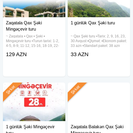
Zaqatala Qax Şəki
1 günlük Qax Şəki turu
Mingəçevir turu
~ Zaqatala • Qax • Şəki •
~ Qax Şəki turu •Tarix: 2, 9, 16, 23,
Mingəçevir turu •Turun tarixi: 1-2,
30 Avqust •Qiymət: •Ekonom paket:
4-5, 8-9, 11-12, 15-16, 18-19, 22-
33 azn •Standart paket: 38 azn
23, 25-26, 29-30 Avqust •Turun
✓Qiymətə daxildir: •Nəqliyyat
129 AZN
33 AZN
qiyməti: 129 azn (1 nəfər üçün)
xidməti •Ekskursiyalar •Çay süfrəsi
✓Qiymətə daxildir: •VIP nəqliyyat
•Tur rəhbəri •Yolboyu əyləncəli
xidməti •Hoteldə gecələmə:
oyunlar və
Şirkət
Şirkət
1 günlük Şəki Mingəçevir
Zaqatala Balakən Qax Şəki
turu
Mingəçevir turu