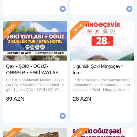
3 gün Tarixlər: 5-6-7 avqust 12-13-
16, 23, 30 Avqust Qiymət:
14
Şirkət
Şirkət
Qax • ŞƏKİ • OĞUZ•
1 günlük Şəki Mingəçevir
QƏBƏLƏ • ŞƏKİ YAYLASI
turu
Bir Tur, 5 Möhtəşəm Məkan - Yayın
Tarixlə başlayıb, göl mənzərəsində
Ən Gözəl Səyahəti! Tur müddəti : 2
tamamlanan, dadı damaqda qalan
gün 1 gecə QAX • ŞƏKİ • OĞUZ•
xüsusi tur ~ Şəki - Mingəçevir turu
QƏBƏLƏ • ŞƏKİ YAYLASI Qiymət:
•Tarixlər: 1, 2, 8, 9, 15, 16, 22, 23,
89 AZN
28 AZN
Otel Binasında gecələmə: 89 azn
29, 30 Avqust •Qiymətlər: •Ekonom
⸻ Tarix: Həftəsonu: 8-9, 15-
paket - 28 azn •Standart paket - 32
16, 22-23 avqust (99
Şirkət
Şirkət