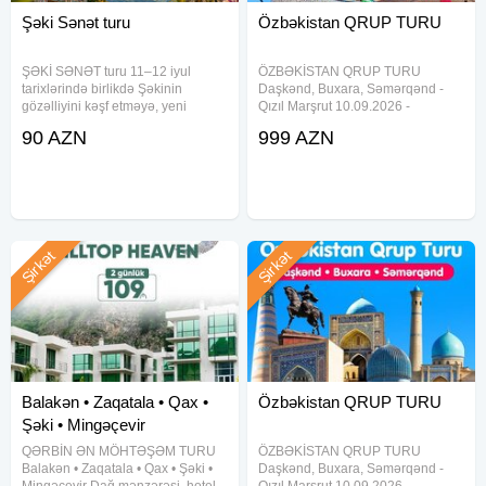
Şəki Sənət turu
Özbəkistan QRUP TURU
ŞƏKİ SƏNƏT turu 11–12 iyul
ÖZBƏKİSTAN QRUP TURU
tarixlərində birlikdə Şəkinin
Daşkənd, Buxara, Səmərqənd -
gözəlliyini kəşf etməyə, yeni
Qızıl Marşrut 10.09.2026 -
xatirələr toplamağa və sənətlə
15.09.2026 - 999$ 19.10.2026 -
90 AZN
999 AZN
dolu iki gün keçirməyə hazırlaşırıq.
24.10.2026 - 999$ 5 gecə \ 6 gün
Qiymət: Hostel yerləşmə ilə – 90
_ Qiymətə daxildir Üç fərqli
AZN Oteldə yerləşmə ilə
şəhərdə, ən gözəl hotellərdə
gecələmə Səhər
Şirkət
Şirkət
Balakən • Zaqatala • Qax •
Özbəkistan QRUP TURU
Şəki • Mingəçevir
QƏRBİN ƏN MÖHTƏŞƏM TURU
ÖZBƏKİSTAN QRUP TURU
Balakən • Zaqatala • Qax • Şəki •
Daşkənd, Buxara, Səmərqənd -