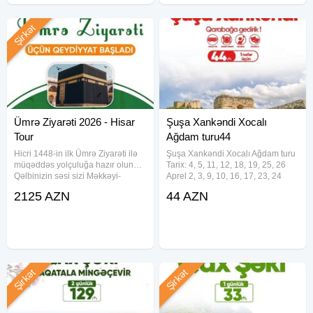
Şirkət
Ümrə Ziyarəti 2026 - Hisar
Şuşa Xankəndi Xocalı
Tour
Ağdam turu44
Hicri 1448-in ilk Ümrə Ziyarəti ilə
Şuşa Xankəndi Xocalı Ağdam turu
müqəddəs yolçuluğa hazır olun…
Tarix: 4, 5, 11, 12, 18, 19, 25, 26
Qəlbinizin səsi sizi Məkkəyi-
Aprel 2, 3, 9, 10, 16, 17, 23, 24
Mükərrəməyə çağırırsa, bu fürsəti
May (Hər həftəsonu* *Qiymət*
2125 AZN
44 AZN
qaçırmayın… 21–28 İyun 2026
Ekonom Paket:44 Azn Standart
tarixlərində Hisar Tour tərəfindən
Paket:49 azn *Qiymətə daxildir*
təşkil olunan ilk Ümrə
Komfortlu
Şirkət
Şirkət