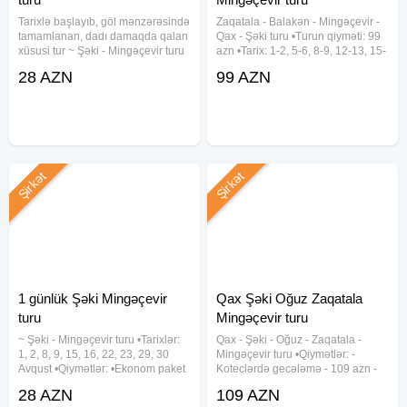
Tarixlə başlayıb, göl mənzərəsində
Zaqatala - Balakən - Mingəçevir -
tamamlanan, dadı damaqda qalan
Qax - Şəki turu •Turun qiyməti: 99
xüsusi tur ~ Şəki - Mingəçevir turu
azn •Tarix: 1-2, 5-6, 8-9, 12-13, 15-
•Tarixlər: 1, 2, 8, 9, 15, 16, 22, 23,
16, 19-20, 22-23, 26-27, 29-30
28 AZN
99 AZN
29, 30 Avqust •Qiymətlər: •Ekonom
Avqust ✓Qiymətə daxildir: -
paket - 28 azn •Standart paket - 32
Komfortlu vip nəqliyyat - Talaçay
Yurd və Grata
Şirkət
Şirkət
1 günlük Şəki Mingəçevir
Qax Şəki Oğuz Zaqatala
turu
Mingəçevir turu
~ Şəki - Mingəçevir turu •Tarixlər:
Qax - Şəki - Oğuz - Zaqatala -
1, 2, 8, 9, 15, 16, 22, 23, 29, 30
Mingəçevir turu •Qiymətlər: -
Avqust •Qiymətlər: •Ekonom paket
Koteclərdə gecələmə - 109 azn -
- 28 azn •Standart paket - 32 azn
Hotel binasında gecələmə - 119
28 AZN
109 AZN
✓Qiymətə daxildir: •Komfortlu
azn •Tarix: 1-2, 8-9, 15-16, 22-23,