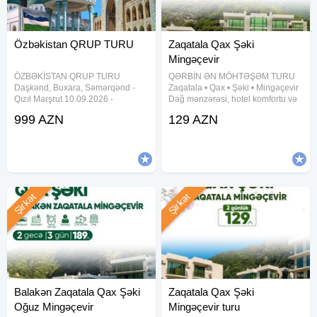
Özbəkistan QRUP TURU
Zaqatala Qax Şəki
Mingəçevir
ÖZBƏKİSTAN QRUP TURU
QƏRBİN ƏN MÖHTƏŞƏM TURU
Daşkənd, Buxara, Səmərqənd -
Zaqatala • Qax • Şəki • Mingəçevir
Qızıl Marşrut 10.09.2026 -
Dağ mənzərəsi, hotel komfortu və
15.09.2026 - 999$ 19.10.2026 -
əyləncə dolu səyahət! Qiymət: 129
999 AZN
129 AZN
24.10.2026 - 999$ 5 gecə \ 6 gün
AZN Müddət: 1 gecə / 2 gün
_ Qiymətə daxildir Üç fərqli
Tarixlər: 8-9, 11-12, 15-16, 18-19,
şəhərdə, ən gözəl hotellərdə
22-23, 25-26,
gecələmə Səhər
Şirkət
Şirkət
Balakən Zaqatala Qax Şəki
Zaqatala Qax Şəki
Oğuz Mingəçevir
Mingəçevir turu