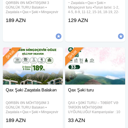
QƏRBİN ƏN MÖHTƏŞƏM 3
~ Zaqatala • Qax • Şəki •
GÜNLÜK TURU Balakən •
Mingəçevir turu •Turun tarixi: 1-2,
Zaqatala • Qax • Şəki • Mingəçevir
4-5, 8-9, 11-12, 15-16, 18-19, 22-
• Oğuz Dağ mənzərəsi, hotel
23, 25-26, 29-30 Avqust •Turun
189 AZN
129 AZN
komfortu və əyləncə dolu səyahət!
qiyməti: 129 azn (1 nəfər üçün)
Qiymət: 189 AZN Müddət: 2 gecə /
✓Qiymətə daxildir: •VIP nəqliyyat
3 gün Tarixlər: 5-6-7 avqust
xidməti •Hoteldə
Şirkət
Şirkət
Qax Şəki Zaqatala Balakən
Qax Şəki turu
QƏRBİN ƏN MÖHTƏŞƏM 3
QAX • ŞƏKİ TURU – TƏBİƏT VƏ
GÜNLÜK TURU Balakən •
TARİXİN MÖHTƏŞƏM
Zaqatala • Qax • Şəki • Mingəçevir
UYĞUNLUĞU! Kampaniyalar : 10
• Oğuz Dağ mənzərəsi, hotel
nəfər gətir, sən ödənişsiz gəl (10+
189 AZN
33 AZN
komfortu və əyləncə dolu səyahət!
1) 6-12 yaş uşaqlara 10% endirim
Qiymət: 189 AZN Müddət: 2 gecə /
Tələbələrə 10% endirim Tarix: 9,