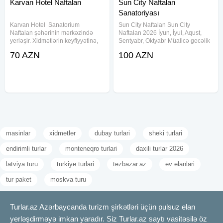
Karvan Hotel Naftalan
Sun City Naftalan
Sanatoriyası
Karvan Hotel Sanatorium
Sun City Naftalan Sun City
Naftalan şəhərinin mərkəzində
Naftalan 2026 İyun, İyul, Aqust,
yerləşir. Xidmətlərin keyfiyyətinə,
Sentyabr, Oktyabr Müalicə gecəlik
neft vannalarına, otaqların
qiymətlər(minimum 7 gecədən
70 AZN
100 AZN
rahatlığına görə ən yaxşı
rezerv olunur) Superrior otaq : 1
sanatoriyalardan biridir. Hər il
nəfər - 143₼ / 2 nəfər - 228₼
müxtəlif ölkələrdən qonaqlar gəlir.
Deluxe otaq: 1 nəfər - 150₼
masinlar
xidmetler
dubay turlari
sheki turlari
endirimli turlar
monteneqro turlari
daxili turlar 2026
latviya turu
turkiye turlari
tezbazar.az
ev elanlari
tur paket
moskva turu
Turlar.az Azərbaycanda turizm şirkətləri üçün pulsuz elan
yerləşdirməyə imkan yaradır. Siz Turlar.az saytı vasitəsilə öz