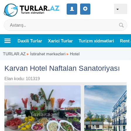
Daxili Turlar
Xarici Turlar
Turizm xidmətləri
Rent 
TURLAR.AZ
▸
İstirahət mərkəzləri
▸
Hotel
Karvan Hotel Naftalan Sanatoriyası
Elan kodu: 101319