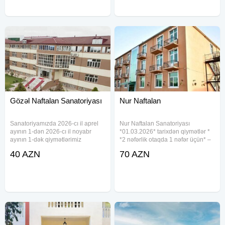
Gözəl Naftalan Sanatoriyası
Nur Naftalan
Sanatoriyamızda 2026-cı il aprel
Nur Naftalan Sanatoriyası
ayının 1-dən 2026-cı il noyabr
*01.03.2026* tarixdən qiymətlər *
ayının 1-dək qiymətlərimiz
*2 nəfərlik otaqda 1 nəfər üçün* –
aşağıdakı şəkildə dəyişir.
*70 AZN* * *2 nəfərlik otaqda 2
40 AZN
70 AZN
Qiymətlər: • Bir nəfər üçün 2, 3 və
nəfər üçün* – *140 AZN* * *3
4 nəfərlik standart otaqlarda
nəfərlik otaqda 3 nəfər üçün* –
qalanlar üçün, qiymət 40
*210 AZN* * *2 nəfərlik