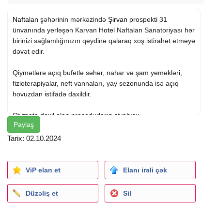
Naftalan
şəhərinin mərkəzində
Şirvan
prospekti 31
ünvanında yerləşən Karvan
Hotel
Naftalan Sanatoriyası hər
birinizi sağlamlığınızın qeydinə qalaraq xoş istirahət etməyə
dəvət edir.
Qiymətlərə açıq bufetlə səhər, nahar və şam yeməkləri,
fizioterapiyalar, neft vannaları, yay sezonunda isə açıq
hovuzdan istifadə daxildir.
Qiymətə daxil olan prosedurların siyahısı:
Paylaş
- Terapevt müayinəsi
- Uroloq müayinəsi
Tarix: 02.10.2024
- Kardioloq müayinəsi
- Elektrofarez
- Fonofarez
ViP elan et
Elanı irəli çək
- Amplipuls
- Darsonval
Düzəliş et
Sil
- Maqnitoterapiya
- Parafin