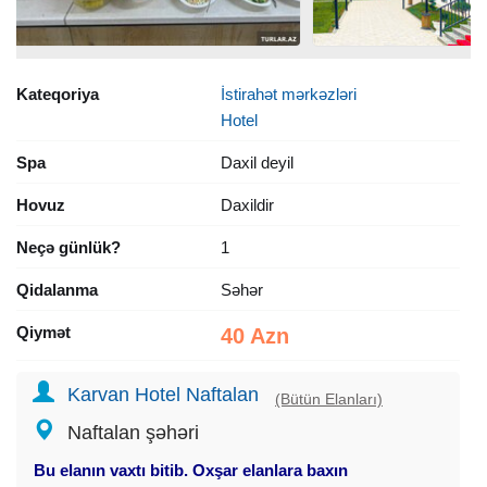
Kateqoriya
İstirahət mərkəzləri
Hotel
Spa
Daxil deyil
Hovuz
Daxildir
Neçə günlük?
1
Qidalanma
Səhər
Qiymət
40 Azn
Karvan Hotel Naftalan
(Bütün Elanları)
Naftalan şəhəri
Bu elanın vaxtı bitib. Oxşar elanlara baxın