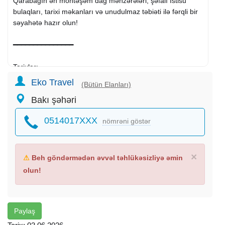
Qarabağın ən möhtəşəm dağ mənzərələri, şəfalı İstisu
bulaqları, tarixi məkanları və unudulmaz təbiəti ilə fərqli bir
səyahətə hazır olun!
━━━━━━━━━━━━━━━
Tarixlər:
6-7 Iyun (2 Yer Riverside Hotelə)
Eko Travel
(Bütün Elanları)
13-14 Iyun
Bakı şəhəri
20-21 Iyun
25-26 Iyun 26-27 Iyun
0514017XXX
nömrəni göstər
Müddət: 1 gecə / 2 gün
Otel: Riverside Hotel (4*)- 149 AZN
Kəlbəcərdə Oteldə qalmaqla( 3*) -169 Azn
×
⚠
Beh göndərmədən əvvəl təhlükəsizliyə əmin
━━━━━━━━━━━━━━━
olun!
Qiymətə daxildir:
VIP Mercedes avtobusla komfortlu nəqliyyat
Paylaş
Peşəkar tur rəhbəri