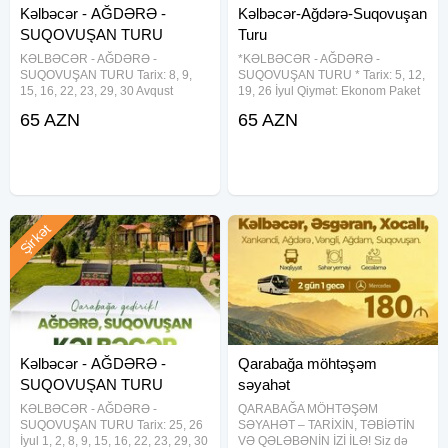
Kəlbəcər - AĞDƏRƏ -
Kəlbəcər-Ağdərə-Suqovuşan
SUQOVUŞAN TURU
Turu
KƏLBƏCƏR - AĞDƏRƏ -
*KƏLBƏCƏR - AĞDƏRƏ -
SUQOVUŞAN TURU Tarix: 8, 9,
SUQOVUŞAN TURU * Tarix: 5, 12,
15, 16, 22, 23, 29, 30 Avqust
19, 26 İyul Qiymət: Ekonom Paket
Qiymət: Ekonom Paket - 65 AZN
– 65 AZN Standart Paket – 70 AZN
65 AZN
65 AZN
Standart Paket - 70 AZN Qiymətə
Qiymətə daxildir: Səhər yeməyi
daxildir: Səhər yeməyi (standart
(standart paketdə) Komfortlu
paketdə) Komfortlu nəqliyyat Tur
nəqliyyat Tur rəhbəri Yol
rəhbəri Yol
Şirkət
Kəlbəcər - AĞDƏRƏ -
Qarabağa möhtəşəm
SUQOVUŞAN TURU
səyahət
KƏLBƏCƏR - AĞDƏRƏ -
QARABAĞA MÖHTƏŞƏM
SUQOVUŞAN TURU Tarix: 25, 26
SƏYAHƏT – TARİXİN, TƏBİƏTİN
İyul 1, 2, 8, 9, 15, 16, 22, 23, 29, 30
VƏ QƏLƏBƏNİN İZİ İLƏ! Siz də