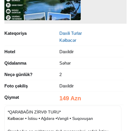
Kateqoriya
Daxili Turlar
Kəlbəcər
Hotel
Daxildir
Qidalanma
Səhər
Neçə günlük?
2
Foto çəkiliş
Daxildir
Qiymət
149 Azn
*QARABAĞIN ZİRVƏ TURU*
Kəlbəcər
• İstisu • Ağdərə •Vəngli • Suqovuşan