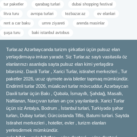
tur paketler
qarabag turlari
dubai shopping festival
litva turu
avropa turlari
tezbazar.az
ev elanlari
rent a car baku
umre ziyareti
arenda masinlar
şuşa turu
baki istanbul avtobus
Turlar.az Azərbaycanda turizm şirkətləri üçün pulsuz elan
yerləşdirməyə imkan yaradır. Siz Turlar.az saytı vasitəsilə öz
elanlarınızı asanlıqla sayta pulsuz elan kimi yerləşdirə
bilərsiniz. Daxili Turlar , Xarici Turlar, istirahet merkezleri , Tur
paketler 2026, ucuz qiymete avia biletler tapmaq mümkündür.
Endirimli turlar 2026, müalicəvi turlar mövcuddur. Azərbaycan
Daxili turlar üçün Bakı , Qəbələ, İsmayıllı, Şahdağ, Masallı,
Naftlanan, Naxçıvan turları ən çox yayılanlardı. Xarici Turlar
üçün siz Antalya, Bodrum , İstanbul turlari, Turkiyədə şəhər
turları, Dubay turlari, Gürcüstanda Tiflis, Batumi turlari. Saytda
Istirahet merkezleri , hoteller, evler , turizm elanları
yerlesdirmek mümkündür.