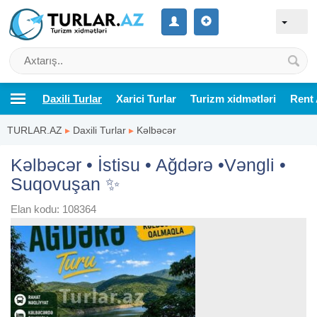
Daxili Turlar
Xarici Turlar
Turizm xidmətləri
Rent 
TURLAR.AZ
▸
Daxili Turlar
▸
Kəlbəcər
Kəlbəcər • İstisu • Ağdərə •Vəngli •
Suqovuşan ✨
Elan kodu: 108364