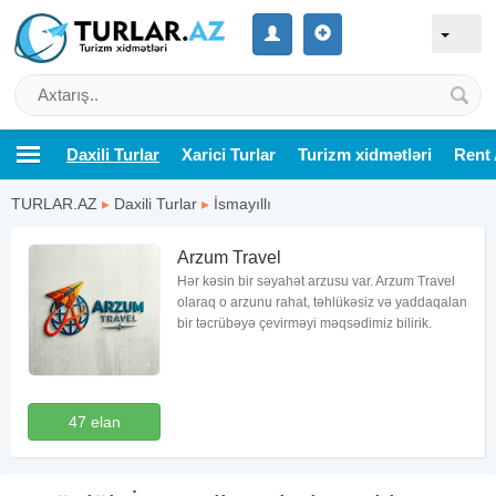
Daxili Turlar
Xarici Turlar
Turizm xidmətləri
Rent 
TURLAR.AZ
▸
Daxili Turlar
▸
İsmayıllı
Arzum Travel
Hər kəsin bir səyahət arzusu var. Arzum Travel
olaraq o arzunu rahat, təhlükəsiz və yaddaqalan
bir təcrübəyə çevirməyi məqsədimiz bilirik.
47 elan