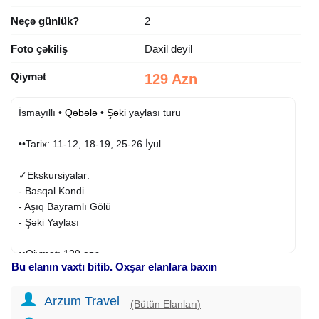
Neçə günlük?
2
Foto çəkiliş
Daxil deyil
Qiymət
129 Azn
İsmayıllı •
Qəbələ
•
Şəki
yaylası turu
••Tarix: 11-12, 18-19, 25-26 İyul
✓Ekskursiyalar:
- Basqal Kəndi
- Aşıq Bayramlı Gölü
- Şəki Yaylası
••Qiymət: 129 azn
Bu elanın vaxtı bitib. Oxşar elanlara baxın
✓Qiymətə daxildir:
Arzum Travel
• Komfortlu nəqliyyat
(Bütün Elanları)
• Peşəkar bələdçi xidməti