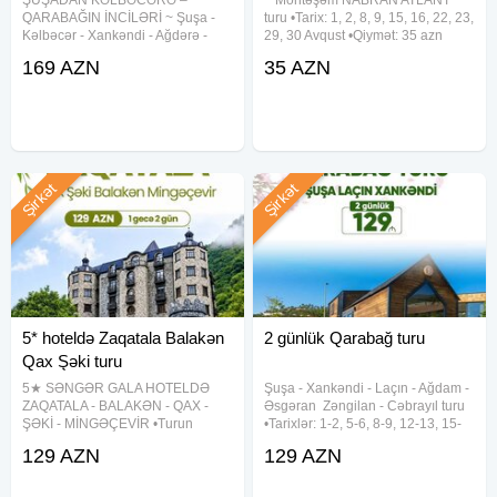
QARABAĞIN İNCİLƏRİ ~ Şuşa -
turu •Tarix: 1, 2, 8, 9, 15, 16, 22, 23,
Kəlbəcər - Xankəndi - Ağdərə -
29, 30 Avqust •Qiymət: 35 azn
Suqovuşan - Ağdam - Xocalı -
✓Qiymətə daxildir: • Komfortlu
169 AZN
35 AZN
Əsgəran turu •Tarixlər: 1-2, 8-9,
nəqliyyat • Atlant istirahət
15-16, 22-23, 29-30 Avqust
mərkəzinə giriş • Aquaparkdan
✓Turub qiyməti: 169 azn
istifadə • Tur rəhbəri •
✓Qiymətə daxildir:
Şirkət
Şirkət
5* hoteldə Zaqatala Balakən
2 günlük Qarabağ turu
Qax Şəki turu
5★ SƏNGƏR GALA HOTELDƏ
Şuşa ︎- Xankəndi ︎- Laçın ︎- Ağdam ︎-
ZAQATALA - BALAKƏN - QAX -
Əsgəran ︎ Zəngilan ︎- Cəbrayıl turu
ŞƏKİ - MİNGƏÇEVİR •Turun
•Tarixlər: 1-2, 5-6, 8-9, 12-13, 15-
qiyməti: 129 azn (1 gecə / 2 gün)
16, 19-20, 22-23, 26-27, 29-30
129 AZN
129 AZN
•Tarix: 5-6, 12-13, 19-20, 26-27
Avqust •Qiymətlər: ✓Laçında
Avqust ✓Qiymətə daxildir: ➥
gecələməklə: • Laçın kottecləri -
Komfortlu vıp nəqliyyat ➥ 1 gecə
129 azn