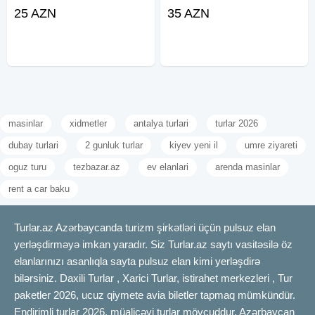
22, 23, 24, 25, 26, 27, 28, 29, 30,
terapiyası! ✓Qiymətə daxildir: -
25 AZN
35 AZN
31 Avqust Qiymət: •Ekonom paket:
Komfortlu nəqliyyat - Pozitiv və
25 azn •Standart paket: 29
enerjili tur rəhbəri - Səhər yemeyi -
Dağa
masinlar
xidmetler
antalya turlari
turlar 2026
dubay turlari
2 gunluk turlar
kiyev yeni il
umre ziyareti
oguz turu
tezbazar.az
ev elanlari
arenda masinlar
rent a car baku
Turlar.az Azərbaycanda turizm şirkətləri üçün pulsuz elan
yerləşdirməyə imkan yaradır. Siz Turlar.az saytı vasitəsilə öz
elanlarınızı asanlıqla sayta pulsuz elan kimi yerləşdirə
bilərsiniz. Daxili Turlar , Xarici Turlar, istirahet merkezleri , Tur
paketler 2026, ucuz qiymete avia biletler tapmaq mümkündür.
Endirimli turlar 2026, müalicəvi turlar mövcuddur. Azərbaycan