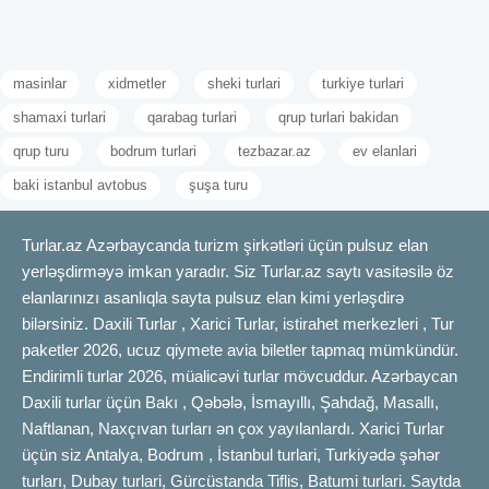
masinlar
xidmetler
sheki turlari
turkiye turlari
shamaxi turlari
qarabag turlari
qrup turlari bakidan
qrup turu
bodrum turlari
tezbazar.az
ev elanlari
baki istanbul avtobus
şuşa turu
Turlar.az Azərbaycanda turizm şirkətləri üçün pulsuz elan
yerləşdirməyə imkan yaradır. Siz Turlar.az saytı vasitəsilə öz
elanlarınızı asanlıqla sayta pulsuz elan kimi yerləşdirə
bilərsiniz. Daxili Turlar , Xarici Turlar, istirahet merkezleri , Tur
paketler 2026, ucuz qiymete avia biletler tapmaq mümkündür.
Endirimli turlar 2026, müalicəvi turlar mövcuddur. Azərbaycan
Daxili turlar üçün Bakı , Qəbələ, İsmayıllı, Şahdağ, Masallı,
Naftlanan, Naxçıvan turları ən çox yayılanlardı. Xarici Turlar
üçün siz Antalya, Bodrum , İstanbul turlari, Turkiyədə şəhər
turları, Dubay turlari, Gürcüstanda Tiflis, Batumi turlari. Saytda