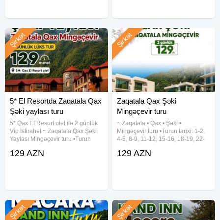
Şirkət
Şirkət
5* El Resortda Zaqatala Qax
Zaqatala Qax Şəki
Şəki yaylası turu
Mingəçevir turu
5* Qax El Resort otel ilə 2 günlük
~ Zaqatala • Qax • Şəki •
Vip İstirahət ~ Zaqatala Qax Şəki
Mingəçevir turu •Turun tarixi: 1-2,
Yaylası Mingəçevir turu •Turun
4-5, 8-9, 11-12, 15-16, 18-19, 22-
tarixi: 1-2, 5-6, 8-9, 12-13, 15-16,
23, 25-26, 29-30 Avqust •Turun
129 AZN
129 AZN
19-20, 22-23, 26-27, 29-30 Avqust
qiyməti: 129 azn (1 nəfər üçün)
•Turun qiyməti: - Standart paket:
✓Qiymətə daxildir: •VIP nəqliyyat
129
xidməti •Hoteldə
Şirkət
Şirkət