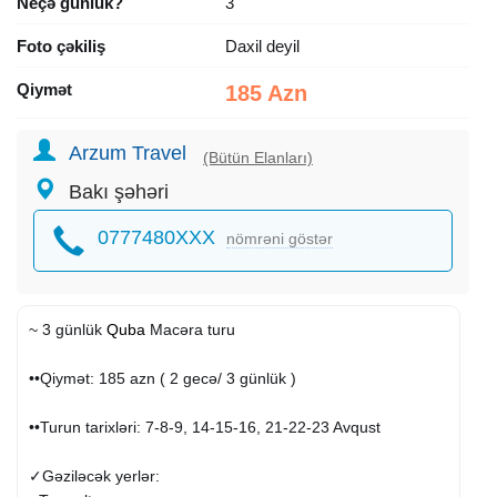
Neçə günlük?
3
Foto çəkiliş
Daxil deyil
Qiymət
185 Azn
Arzum Travel
(Bütün Elanları)
Bakı şəhəri
0777480XXX
nömrəni göstər
~ 3 günlük
Quba
Macəra turu
••Qiymət: 185 azn ( 2 gecə/ 3 günlük )
••Turun tarixləri: 7-8-9, 14-15-16, 21-22-23 Avqust
✓Gəziləcək yerlər: