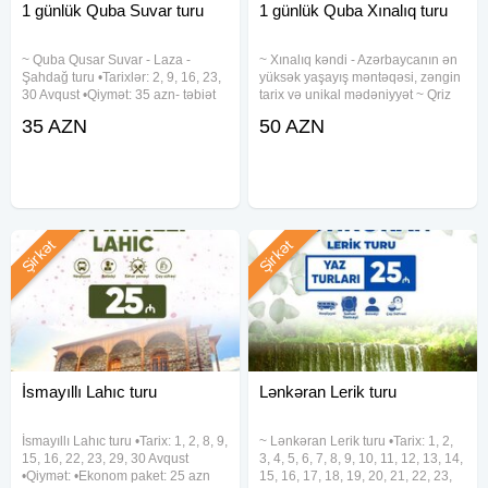
1 günlük Quba Suvar turu
1 günlük Quba Xınalıq turu
~ Quba Qusar Suvar - Laza -
~ Xınalıq kəndi - Azərbaycanın ən
Şahdağ turu •Tarixlər: 2, 9, 16, 23,
yüksək yaşayış məntəqəsi, zəngin
30 Avqust •Qiymət: 35 azn- təbiət
tarix və unikal mədəniyyət ~ Qriz
terapiyası! ✓Qiymətə daxildir: -
Kanyonu - Çay boyunca ecazkar
35 AZN
50 AZN
Komfortlu nəqliyyat - Pozitiv və
təbiət yürüşü ~ Qəçrəş meşəliyi
enerjili tur rəhbəri - Səhər yemeyi -
•Tarix: 2, 9, 16, 23, 30 Avqust
Dağa
•Qiymət: - Səhər
Şirkət
Şirkət
İsmayıllı Lahıc turu
Lənkəran Lerik turu
İsmayıllı Lahıc turu •Tarix: 1, 2, 8, 9,
~ Lənkəran Lerik turu •Tarix: 1, 2,
15, 16, 22, 23, 29, 30 Avqust
3, 4, 5, 6, 7, 8, 9, 10, 11, 12, 13, 14,
•Qiymət: •Ekonom paket: 25 azn
15, 16, 17, 18, 19, 20, 21, 22, 23,