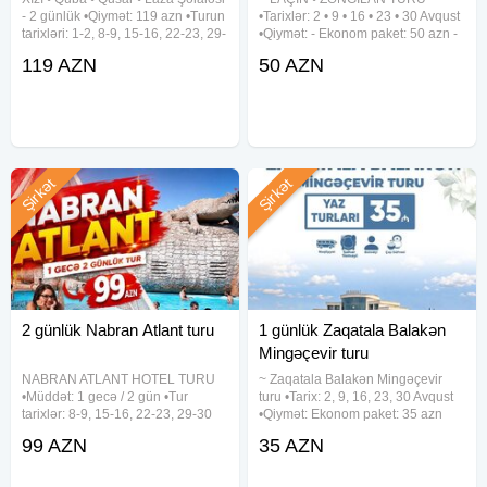
- 2 günlük •Qiymət: 119 azn •Turun
•Tarixlər: 2 • 9 • 16 • 23 • 30 Avqust
tarixləri: 1-2, 8-9, 15-16, 22-23, 29-
•Qiymət: - Ekonom paket: 50 azn -
30 Avqust ✓Tur proqramı: ~ 1-ci
Standart paket: 55 azn ✓Qiymətə
119 AZN
50 AZN
gün Xızı - Altıağac (giriş: 5 azn) -
daxildir: - Rahat nəqliyyat - Portal
Mikayıl Müşfiqin Ev Muzeyi - 4★
qeydiyyatı - Peşəkar tur rəhbəri -
Şirkət
Şirkət
2 günlük Nabran Atlant turu
1 günlük Zaqatala Balakən
Mingəçevir turu
NABRAN ATLANT HOTEL TURU
~ Zaqatala Balakən Mingəçevir
•Müddət: 1 gecə / 2 gün •Tur
turu •Tarix: 2, 9, 16, 23, 30 Avqust
tarixlər: 8-9, 15-16, 22-23, 29-30
•Qiymət: Ekonom paket: 35 azn
Avqust •Qiymət: - Səhər yeməksiz:
Standart paket: 40 azn ✓Qiymətə
99 AZN
35 AZN
99 azn - Səhər yeməyi ilə: 110 azn
daxildir: • Nəqliyyat xidməti • Səhər
- Full paket: 135 azn ✓Full paketə
yeməyi(st paketdə) • Çay süfrəsi •
daxildir: - Səhər yeməyi -