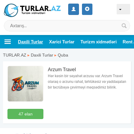
Daxili Turlar
Xarici Turlar
Turizm xidmətləri
Rent 
TURLAR.AZ
▸
Daxili Turlar
▸
Quba
Arzum Travel
Hər kəsin bir səyahət arzusu var. Arzum Travel
olaraq o arzunu rahat, təhlükəsiz və yaddaqalan
bir təcrübəyə çevirməyi məqsədimiz bilirik.
47 elan