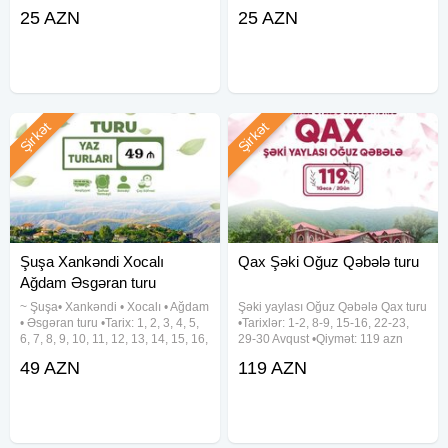
•Standart paket: 29 azn ✓Qiymətə
24, 25, 26, 27, 28, 29, 30, 31
25 AZN
25 AZN
daxildir: •Nəqliyyat xidməti
Avqust •Qiymət: •Ekonom Paket:
•Ekskursiyalar •Səhər
25 azn •Standart Paket: 29 azn
yeməyi(standart
✓Qiymətə
Şirkət
Şirkət
Şuşa Xankəndi Xocalı
Qax Şəki Oğuz Qəbələ turu
Ağdam Əsgəran turu
~ Şuşa• Xankəndi • Xocalı • Ağdam
Şəki yaylası Oğuz Qəbələ Qax turu
• Əsgəran turu •Tarix: 1, 2, 3, 4, 5,
•Tarixlər: 1-2, 8-9, 15-16, 22-23,
6, 7, 8, 9, 10, 11, 12, 13, 14, 15, 16,
29-30 Avqust •Qiymət: 119 azn
17, 18, 19, 20, 21, 22, 23, 24, 25,
✓Qiymətə daxildir: - Komfortlu vip
49 AZN
119 AZN
26, 27, 28, 29, 30, 31 Avqust
nəqliyyat - Səmimi və təcrübəli tur
•Qiymət: Ekonom paket: 49
rəhbəri - Yol boyu əyləncəli
oyunlar -