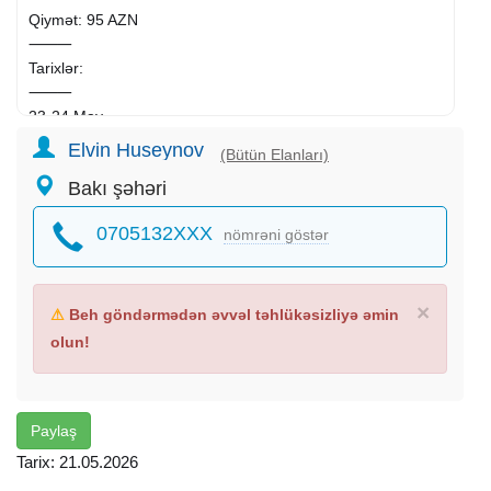
Qiymət: 95 AZN
⸻
Tarixlər:
⸻
23-24 May
27-28 May
Elvin Huseynov
(Bütün Elanları)
28-29 May
Bakı şəhəri
29-30 May
⸻
0705132XXX
nömrəni göstər
TURA DAXİLDİR:
➠ VIP nəqliyyat
➠ 2 dəfə səhər yeməyi
➠ Astalaniya istirahət mərkəzində gecələmə
×
⚠
Beh göndərmədən əvvəl təhlükəsizliyə əmin
➠ Tur bələdçisi
olun!
➠ Diskoteka & Mafia oyunu
➠ İdman zalı və kino zalı
⸻
EKSKURSİYALAR
Paylaş
Tarix: 21.05.2026
Astara: