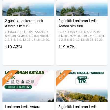
2 günlük Lənkəran Lerik
2 günlük Lənkəran Lerik
Astara sim turu
Astara sim turu
LƏNKƏRAN • LERİK • ASTARA •
LƏNKƏRAN • LERİK • ASTARA •
SIM turu •Qiymət: 119 azn •Tarixlər:
SIM turu •Qiymət: 119 azn •Tarixlər:
1-2, 5-6, 8-9, 12-13, 15-16, 19-20,
1-2, 5-6, 8-9, 12-13, 15-16, 19-20,
22-23, 26-27, 29-30 Avqust ✓Tura
22-23, 26-27, 29-30 Avqust ✓Tura
119 AZN
119 AZN
daxildir: • Vıp nəqliyyat xidməti • 2
daxildir: • Vıp nəqliyyat xidməti • 2
dəfə səhər yeməyi • Astalaniya
dəfə səhər yeməyi • Astalaniya
Şirkət
Şirkət
Lənkəran Lerik Astara
3 günlük Lənkəran Lerik