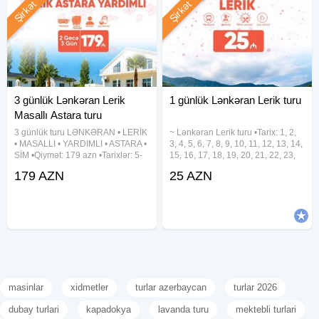
Şirkət
Şirkət
3 günlük Lənkəran Lerik
1 günlük Lənkəran Lerik turu
Masallı Astara turu
3 günlük turu LƏNKƏRAN • LERİK
~ Lənkəran Lerik turu •Tarix: 1, 2,
• MASALLI • YARDIMLI • ASTARA •
3, 4, 5, 6, 7, 8, 9, 10, 11, 12, 13, 14,
SİM •Qiymət: 179 azn •Tarixlər: 5-
15, 16, 17, 18, 19, 20, 21, 22, 23,
6-7, 12-13-14, 19-20-21, 26-27-28
24, 25, 26, 27, 28, 29, 30, 31
179 AZN
25 AZN
Avqust ✓Tura daxildir: - Vıp
Avqust •Qiymət: •Ekonom Paket:
nəqliyyat xidməti - 3 dəfə səhər
25 azn •Standart Paket: 29 azn
yeməyi - Astalaniya
✓Qiymətə
masinlar
xidmetler
turlar azerbaycan
turlar 2026
dubay turlari
kapadokya
lavanda turu
mektebli turlari