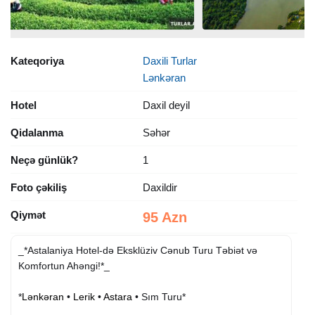
Kateqoriya
Daxili Turlar
Lənkəran
Hotel
Daxil deyil
Qidalanma
Səhər
Neçə günlük?
1
Foto çəkiliş
Daxildir
Qiymət
95 Azn
_*Astalaniya Hotel-də Eksklüziv Cənub Turu Təbiət və
Komfortun Ahəngi!*_
*
Lənkəran
•
Lerik
•
Astara
• Sım Turu*