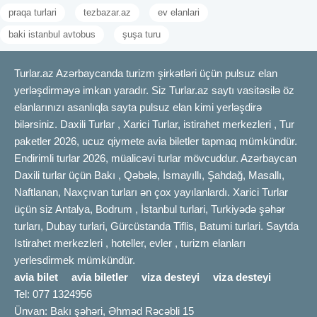
praqa turlari
tezbazar.az
ev elanlari
baki istanbul avtobus
şuşa turu
Turlar.az Azərbaycanda turizm şirkətləri üçün pulsuz elan
yerləşdirməyə imkan yaradır. Siz Turlar.az saytı vasitəsilə öz
elanlarınızı asanlıqla sayta pulsuz elan kimi yerləşdirə
bilərsiniz. Daxili Turlar , Xarici Turlar, istirahet merkezleri , Tur
paketler 2026, ucuz qiymete avia biletler tapmaq mümkündür.
Endirimli turlar 2026, müalicəvi turlar mövcuddur. Azərbaycan
Daxili turlar üçün Bakı , Qəbələ, İsmayıllı, Şahdağ, Masallı,
Naftlanan, Naxçıvan turları ən çox yayılanlardı. Xarici Turlar
üçün siz Antalya, Bodrum , İstanbul turlari, Turkiyədə şəhər
turları, Dubay turlari, Gürcüstanda Tiflis, Batumi turlari. Saytda
Istirahet merkezleri , hoteller, evler , turizm elanları
yerlesdirmek mümkündür.
avia bilet
avia biletler
viza desteyi
viza desteyi
Tel: 077 1324956
Ünvan: Bakı şəhəri, Əhməd Rəcəbli 15