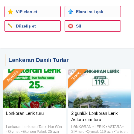
➣ Astara bulvarı və park gəzintisi
➣ Sım şəlaləsi
ViP elan et
Elanı irəli çək
Lənkəran:
Düzəliş et
Sil
➣ Xanbulan gölü
➣ Çay və düyü alış-verişi
➣ Rahat məkan istrahət mərkəzi
(Osak kücə kəndi)
Lənkəran Daxili Turlar
Lerik:
➣ Meşəbəyi istirahət mərkəzi
Agentlik
Şirkət
➣ Siverkaran Şəlaləsi
⸻
➥ Off-road turu (əlavə):
8–10 km dağ yolu ilə maraqlı səyahət
➥ (1 nəfər üçün 8–9 AZN)
➥ Yola düşmə: 07:00
Lənkəran Lerik turu
2 günlük Lənkəran Lerik
➥ Bakıya qayıdış: 22:00
Astara sim turu
Lənkəran Lerik turu Tarix: Hər Gün
LƏNKƏRAN • LERİK • ASTARA •
Tur zamanı spirtli içkilər qəti qadağandır.
- Qiymət: •Ekonom Paket: 25 azn
SIM turu •Qiymət: 119 azn •Tarixlər: