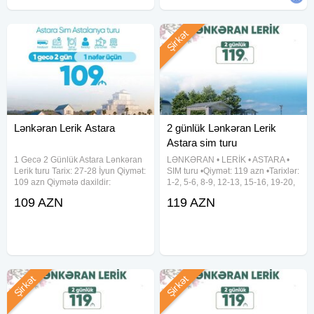
Şirkət
Lənkəran Lerik Astara
2 günlük Lənkəran Lerik
Astara sim turu
1 Gecə 2 Günlük Astara Lənkəran
LƏNKƏRAN • LERİK • ASTARA •
Lerik turu Tarix: 27-28 İyun Qiymət:
SIM turu •Qiymət: 119 azn •Tarixlər:
109 azn Qiymətə daxildir:
1-2, 5-6, 8-9, 12-13, 15-16, 19-20,
•Komfortlu nəqliyyat •Yol boyu
22-23, 26-27, 29-30 Avqust ✓Tura
109 AZN
119 AZN
əyləncəli oyunlar və Hədiyyələr
daxildir: • Vıp nəqliyyat xidməti • 2
•Təcrübəli Bələdçi •Qidalanma (2
dəfə səhər yeməyi • Astalaniya
dəfə Səhər yeməyi)
Şirkət
Şirkət