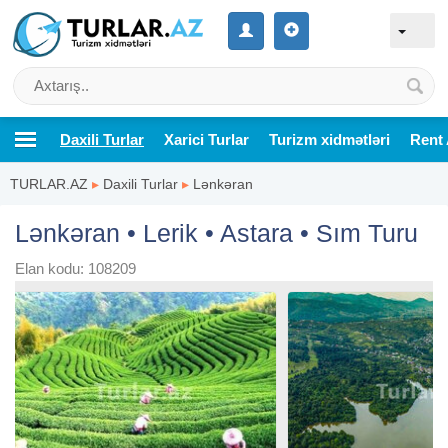
Daxili Turlar
Xarici Turlar
Turizm xidmətləri
Rent 
TURLAR.AZ
▸
Daxili Turlar
▸
Lənkəran
Lənkəran • Lerik • Astara • Sım Turu
Elan kodu: 108209