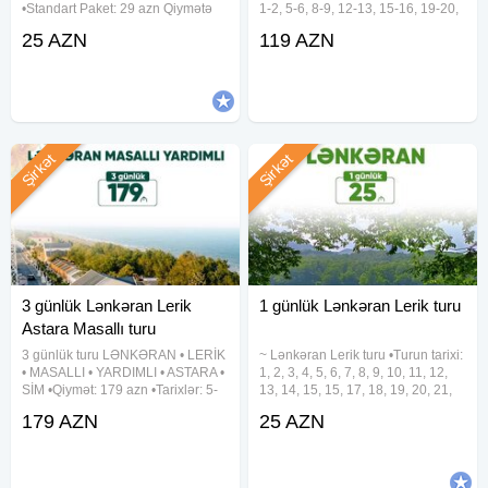
•Standart Paket: 29 azn Qiymətə
1-2, 5-6, 8-9, 12-13, 15-16, 19-20,
daxildir: •Nəqliyyat xidməti
22-23, 26-27, 29-30 Avqust ✓Tura
25 AZN
119 AZN
•Ekskursiyalar •Səhər yeməyi
daxildir: • Vıp nəqliyyat xidməti • 2
(standart paketdə) •Çay süfrəsi
dəfə səhər yeməyi • Astalaniya
•Tur rəhbəri •Yolboyu
Şirkət
Şirkət
3 günlük Lənkəran Lerik
1 günlük Lənkəran Lerik turu
Astara Masallı turu
3 günlük turu LƏNKƏRAN • LERİK
~ Lənkəran Lerik turu •Turun tarixi:
• MASALLI • YARDIMLI • ASTARA •
1, 2, 3, 4, 5, 6, 7, 8, 9, 10, 11, 12,
SİM •Qiymət: 179 azn •Tarixlər: 5-
13, 14, 15, 15, 17, 18, 19, 20, 21,
6-7, 12-13-14, 19-20-21, 26-27-28
22, 23, 24, 25, 26, 27, 28, 29, 30,
179 AZN
25 AZN
Avqust ✓Tura daxildir: - Vıp
31 Avqust •Turun qiyməti: •Ekonom
nəqliyyat xidməti - 3 dəfə səhər
Paket: 25 azn •Standart
yeməyi - Astalaniya