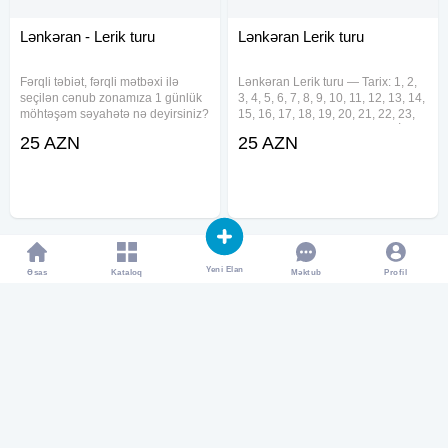
Lənkəran - Lerik turu
Lənkəran Lerik turu
Fərqli təbiət, fərqli mətbəxi ilə
Lənkəran Lerik turu — Tarix: 1, 2,
seçilən cənub zonamıza 1 günlük
3, 4, 5, 6, 7, 8, 9, 10, 11, 12, 13, 14,
möhtəşəm səyahətə nə deyirsiniz?
15, 16, 17, 18, 19, 20, 21, 22, 23,
*Lənkəran - Lerik Turu* Tarix: iyul
24, 25 , 26, 27, 28, 29, 30, 31 İYUL
25 AZN
25 AZN
və avqust aylarında hər gün
Qiymət: •Ekonom paket: 25 AZN
Qiymət: ︎ Ekanom paket: 25 azn ︎
•Standart paket: 29 AZN —
Standart
Şirkət
Yeni Elan
Əsas
Kataloq
Profil
Məktub
Lənkəran Lerik Turu
Lənkəran Lerik Turu
Lənkəran Lerik Turu Qruplara
Lənkəran Lerik Turu 5 nəfər gətir