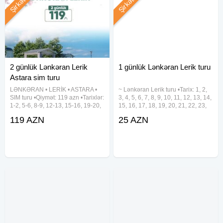
Şirkət
Şirkət
2 günlük Lənkəran Lerik
1 günlük Lənkəran Lerik turu
Astara sim turu
LƏNKƏRAN • LERİK • ASTARA •
~ Lənkəran Lerik turu •Tarix: 1, 2,
SIM turu •Qiymət: 119 azn •Tarixlər:
3, 4, 5, 6, 7, 8, 9, 10, 11, 12, 13, 14,
1-2, 5-6, 8-9, 12-13, 15-16, 19-20,
15, 16, 17, 18, 19, 20, 21, 22, 23,
22-23, 26-27, 29-30 Avqust ✓Tura
24, 25, 26, 27, 28, 29, 30, 31
119 AZN
25 AZN
daxildir: • Vıp nəqliyyat xidməti • 2
Avqust •Qiymət: • Ekonom paket –
dəfə səhər yeməyi • Astalaniya
25 azn • Standart paket – 29 azn