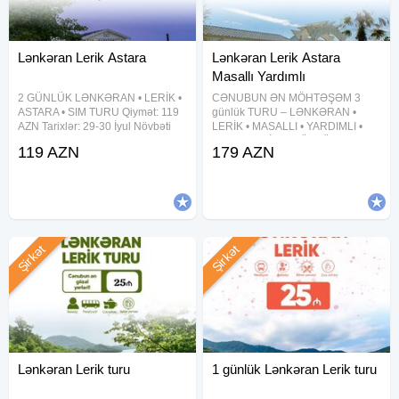
Lənkəran Lerik Astara
Lənkəran Lerik Astara
Masallı Yardımlı
2 GÜNLÜK LƏNKƏRAN • LERİK •
CƏNUBUN ƏN MÖHTƏŞƏM 3
ASTARA • SIM TURU Qiymət: 119
günlük TURU – LƏNKƏRAN •
AZN Tarixlər: 29-30 İyul Növbəti
LERİK • MASALLI • YARDIMLI •
ay: 1-2, 5-6, 8-9, 12-13, 15-16, 19-
ASTARA • SİM 3 GÜNLÜK CƏNUB
119 AZN
179 AZN
20, 22-23, 26-27, 29-30 Avqust
XƏMSƏSİ TURU Qiymət: 179 AZN
TURDA DAXİLDİR VIP nəqliyyat
— Tarixlər: 5-6-7 avqust 12-13-14
xidməti 2 dəfə səhər
avqust 19-20-21 avqust 26-27-28
Şirkət
Şirkət
Lənkəran Lerik turu
1 günlük Lənkəran Lerik turu