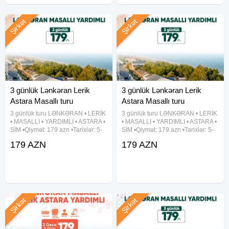
Şirkət
Şirkət
3 günlük Lənkəran Lerik
3 günlük Lənkəran Lerik
Astara Masallı turu
Astara Masallı turu
3 günlük turu LƏNKƏRAN • LERİK
3 günlük turu LƏNKƏRAN • LERİK
• MASALLI • YARDIMLI • ASTARA •
• MASALLI • YARDIMLI • ASTARA •
SİM •Qiymət: 179 azn •Tarixlər: 5-
SİM •Qiymət: 179 azn •Tarixlər: 5-
6-7, 12-13-14, 19-20-21, 26-27-28
6-7, 12-13-14, 19-20-21, 26-27-28
179 AZN
179 AZN
Avqust ✓Tura daxildir: - Vıp
Avqust ✓Tura daxildir: - Vıp
nəqliyyat xidməti - 3 dəfə səhər
nəqliyyat xidməti - 3 dəfə səhər
yeməyi - Astalaniya
yeməyi - Astalaniya
Şirkət
Şirkət