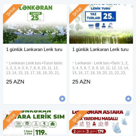
Şirkət
Şirkət
1 günlük Lənkəran Lerik turu
1 günlük Lənkəran Lerik turu
~ Lənkəran Lerik turu •Turun tarixi:
~ Lənkəran - Lerik turu •Tarix: 1, 2,
1, 2, 3, 4, 5, 6, 7, 8, 9, 10, 11, 12,
3, 4, 5, 6, 7, 8, 9, 10, 11, 12, 13, 14,
13, 14, 15, 15, 17, 18, 19, 20, 21,
15, 16, 17, 18, 19, 20, 21, 22, 23,
22, 23, 24, 25, 26, 27, 28, 29, 30,
24, 25, 26, 27, 28, 29, 30, 31
25 AZN
25 AZN
31 Avqust •Turun qiyməti: •Ekonom
Avqust •Qiymət: • Ekonom paket -
Paket: 25 azn •Standart
25 azn • Standart paket - 29 azn
Şirkət
Şirkət