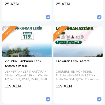
24, 25, 26, 27, 28, 29, 30, 31
24, 25, 26, 27, 28, 29, 30, 31
25 AZN
25 AZN
Avqust •Qiymət: • Ekonom paket -
Avqust •Qiymət: •Ekonom Paket:
25 azn • Standart paket - 29 azn
25 azn •Standart Paket: 29 azn
(səhər
✓Qiymətə
Şirkət
Şirkət
2 günlük Lənkəran Lerik
Lənkəran Lerik Astara
Astara sim turu
LƏNKƏRAN • LERİK • ASTARA •
CƏNUBUN ƏN MÖHTƏŞƏM
SIM turu •Qiymət: 119 azn •Tarixlər:
TURU – LƏNKƏRAN • LERİK •
1-2, 5-6, 8-9, 12-13, 15-16, 19-20,
ASTARA • SİM Qiymət: 119 AZN —
22-23, 26-27, 29-30 Avqust ✓Tura
Tarixlər: • Həftəsonu :8-9, 15-16,
119 AZN
119 AZN
daxildir: • Vıp nəqliyyat xidməti • 2
22-23, 29-30 avqust • Həftə içi :5-
dəfə səhər yeməyi • Astalaniya
6, 12-13, 19-20, 26-27 avqust
istirahət
⸻ TURDA DAXİLDİR VIP