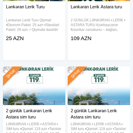
Lənkəran Lerik Turu
Lənkəran Lerik Astara turu
Lənkəran Lerik Turu Qiymət:
2 GÜNLÜK LƏNKƏRAN • LERİK •
•Ekonom Paket: 25 azn •Standart
ASTARA TURU Azərbaycanın
Paket: 29 azn ✓Qiymətə daxildir:
füsunkar cənubunu – dağları,
•Nəqliyyat xidməti •Ekskursiyalar
meşələri, şəlalələri və dəniz
25 AZN
109 AZN
•Səhər yeməyi (standart paketdə)
sahilini 2 gün ərzində bizimlə kəşf
•Çay süfrəsi •Tur rəhbəri •Yolboyu
edin! Qiymət: 109 AZN Full paket :
135 AZN Tur tarixləri
Şirkət
Şirkət
2 günlük Lənkəran Lerik
2 günlük Lənkəran Lerik
Astara sim turu
Astara sim turu
LƏNKƏRAN • LERİK • ASTARA •
LƏNKƏRAN • LERİK • ASTARA •
SIM turu •Qiymət: 119 azn •Tarixlər:
SIM turu •Qiymət: 119 azn •Tarixlər: