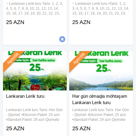
~ Lənkəran Lerik turu Tarix: 1, 2, 3,
~ Lənkəran Lerik turu •Tarix: 1, 2,
4, 5, 6, 7, 8, 9, 10, 11, 12, 13, 14,
3, 4, 5, 6, 7, 8, 9, 10, 11, 12, 13, 14,
15, 16, 17, 18, 19, 20, 21, 22, 23,
15, 16, 17, 18, 19, 20, 21, 22, 23,
24, 25, 26, 27, 28, 29, 30, 31
24, 25, 26, 27, 28, 29, 30, 31
25 AZN
25 AZN
Avqust •Qiymət: •Ekonom Paket:
Avqust •Qiymət: •Ekonom Paket:
25 azn •Standart Paket: 29
25 azn •Standart Paket: 29 azn
✓Qiymətə
Agentlik
Agentlik
Lənkəran Lerik turu
Hər gün olmaqla möhtəşəm
Lənkəran Lerik turu
Lənkəran Lerik turu Tarix: Hər Gün
Lənkəran Lerik turu Tarix: Hər Gün
- Qiymət: •Ekonom Paket: 25 azn
- Qiymət: •Ekonom Paket: 25 azn
•Standart Paket: 29 azn Qiymətə
•Standart Paket: 29 azn Qiymətə
daxildir: •Nəqliyyat xidməti
daxildir: •Nəqliyyat xidməti
25 AZN
25 AZN
•Ekskursiyalar •Səhər yeməyi
•Ekskursiyalar •Səhər yeməyi
(standart paketdə) •Çay süfrəsi
(standart paketdə) •Çay süfrəsi