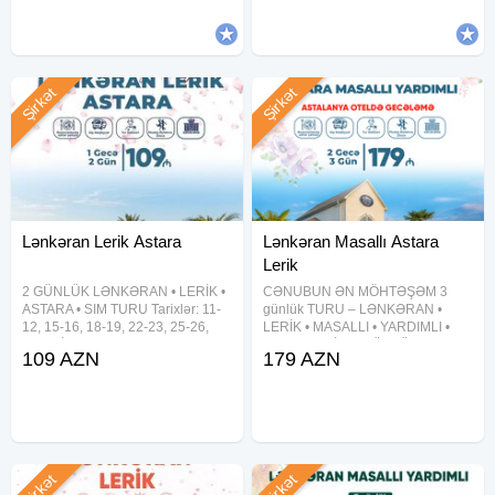
•Tur rəhbəri •Yolboyu
•Tur rəhbəri •Yolboyu
Şirkət
Şirkət
Lənkəran Lerik Astara
Lənkəran Masallı Astara
Lerik
2 GÜNLÜK LƏNKƏRAN • LERİK •
CƏNUBUN ƏN MÖHTƏŞƏM 3
ASTARA • SIM TURU Tarixlər: 11-
günlük TURU – LƏNKƏRAN •
12, 15-16, 18-19, 22-23, 25-26,
LERİK • MASALLI • YARDIMLI •
29-30 İyul Qiymət: 109 AZN
ASTARA • SİM 3 GÜNLÜK CƏNUB
109 AZN
179 AZN
Qiymətə Daxildir: Vip nəqliyyat
XƏMSƏSİ TURU Qiymət: 179 AZN
xidməti 2 dəfə səhər yeməyi
— Tarixlər: 5-6-7 avqust 12-13-14
Astalaniya istirahət mərkəzində
avqust 19-20-21 avqust 26-27-28
Şirkət
Şirkət