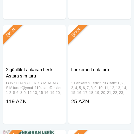
26, 29-30-31 • *Avqust ayı:* 31
Həftəsonu : 4-5, 11-12, 18-19, 25-
iyul-1-2,
26 iyul • Həftə içi : 8-9, 15-16, 22-
23, 29-30 iyul ⸻ TURDA
Şirkət
Şirkət
2 günlük Lənkəran Lerik
Lənkəran Lerik turu
Astara sim turu
LƏNKƏRAN • LERİK • ASTARA •
~ Lənkəran Lerik turu •Tarix: 1, 2,
SIM turu •Qiymət: 119 azn •Tarixlər:
3, 4, 5, 6, 7, 8, 9, 10, 11, 12, 13, 14,
1-2, 5-6, 8-9, 12-13, 15-16, 19-20,
15, 16, 17, 18, 19, 20, 21, 22, 23,
22-23, 26-27, 29-30 Avqust ✓Tura
24, 25, 26, 27, 28, 29, 30, 31
119 AZN
25 AZN
daxildir: • Vıp nəqliyyat xidməti • 2
Avqust •Qiymət: •Ekonom Paket:
dəfə səhər yeməyi • Astalaniya
25 azn •Standart Paket: 29 azn
✓Qiymətə