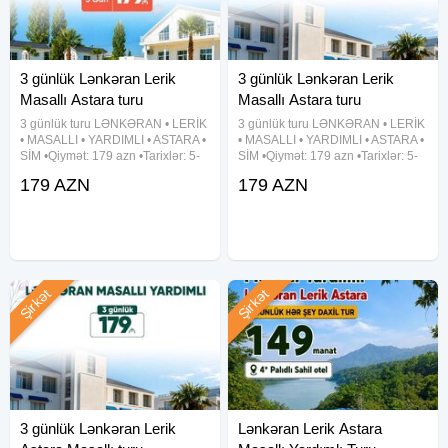
3 günlük Lənkəran Lerik
3 günlük Lənkəran Lerik
Masallı Astara turu
Masallı Astara turu
3 günlük turu LƏNKƏRAN • LERİK
3 günlük turu LƏNKƏRAN • LERİK
• MASALLI • YARDIMLI • ASTARA •
• MASALLI • YARDIMLI • ASTARA •
SİM •Qiymət: 179 azn •Tarixlər: 5-
SİM •Qiymət: 179 azn •Tarixlər: 5-
6-7, 12-13-14, 19-20-21, 26-27-28
6-7, 12-13-14, 19-20-21, 26-27-28
179 AZN
179 AZN
Avqust ✓Tura daxildir: - Vıp
Avqust ✓Tura daxildir: - Vıp
nəqliyyat xidməti - 3 dəfə səhər
nəqliyyat xidməti - 3 dəfə səhər
yeməyi - Astalaniya
yeməyi - Astalaniya
Şirkət
Şirkət
3 günlük Lənkəran Lerik
Lənkəran Lerik Astara