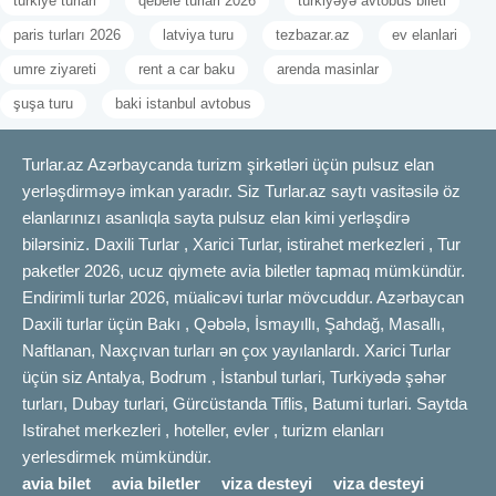
turkiye turlari
qebele turlari 2026
türkiyəyə avtobus bileti
paris turları 2026
latviya turu
tezbazar.az
ev elanlari
umre ziyareti
rent a car baku
arenda masinlar
şuşa turu
baki istanbul avtobus
Turlar.az Azərbaycanda turizm şirkətləri üçün pulsuz elan
yerləşdirməyə imkan yaradır. Siz Turlar.az saytı vasitəsilə öz
elanlarınızı asanlıqla sayta pulsuz elan kimi yerləşdirə
bilərsiniz. Daxili Turlar , Xarici Turlar, istirahet merkezleri , Tur
paketler 2026, ucuz qiymete avia biletler tapmaq mümkündür.
Endirimli turlar 2026, müalicəvi turlar mövcuddur. Azərbaycan
Daxili turlar üçün Bakı , Qəbələ, İsmayıllı, Şahdağ, Masallı,
Naftlanan, Naxçıvan turları ən çox yayılanlardı. Xarici Turlar
üçün siz Antalya, Bodrum , İstanbul turlari, Turkiyədə şəhər
turları, Dubay turlari, Gürcüstanda Tiflis, Batumi turlari. Saytda
Istirahet merkezleri , hoteller, evler , turizm elanları
yerlesdirmek mümkündür.
avia bilet
avia biletler
viza desteyi
viza desteyi