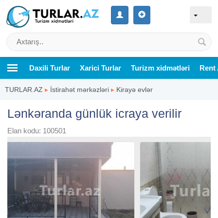
Daxili Turlar
Xarici Turlar
Turizm xidmətləri
Rent 
TURLAR.AZ
▸
İstirahət mərkəzləri
▸
Kirayə evlər
Lənkəranda günlük icraya verilir
Elan kodu: 100501