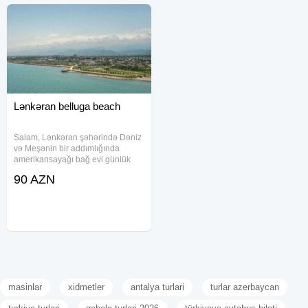
Lənkəran belluga beach
Salam, Lənkəran şəhərində Dəniz
və Meşənin bir addımlığında
amerikansayağı bağ evi günlük
icarə verilir. Həyətdə və evin
90 AZN
daxilində hamam yerləşir. Qaz,
işıq, su, wifi, smart tv, kondisioner
həmçinin samovar, manqal, şiş
masinlar
xidmetler
antalya turlari
turlar azerbaycan