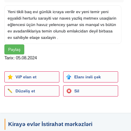
Yeni tikili baq evi günlük icraya verilir ev yeni temir yeni
eşyalidi herturlu sarayiti var naves yazliq metmex usaqlarin
eğlencesi üçün havuz yelencey şamar sis manqal vs bütün
ev avadanliklariya temin olunub emlakcidan deyil birbasa
ev sahibyle elaqe saxlayin .
Paylaş
Tarix: 05.08.2024
ViP elan et
Elanı irəli çək
Düzəliş et
Sil
Kirayə evlər İstirahət mərkəzləri