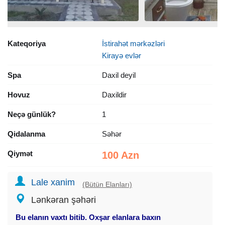
Kateqoriya
İstirahət mərkəzləri
Kirayə evlər
Spa
Daxil deyil
Hovuz
Daxildir
Neçə günlük?
1
Qidalanma
Səhər
Qiymət
100 Azn
Lale xanim
(Bütün Elanları)
Lənkəran şəhəri
Bu elanın vaxtı bitib. Oxşar elanlara baxın