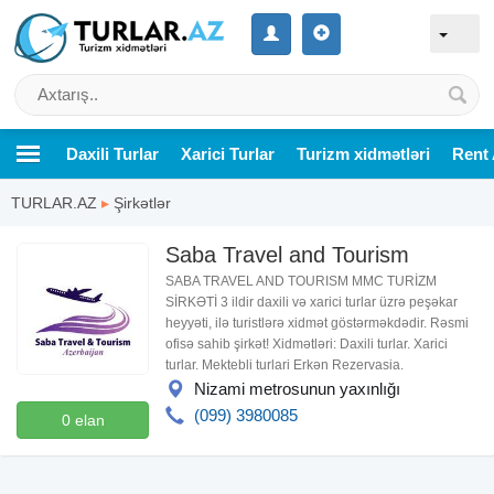
Daxili Turlar
Xarici Turlar
Turizm xidmətləri
Rent 
TURLAR.AZ
▸
Şirkətlər
Saba Travel and Tourism
SABA TRAVEL AND TOURISM MMC TURİZM
SİRKƏTİ 3 ildir daxili və xarici turlar üzrə peşəkar
heyyəti, ilə turistlərə xidmət göstərməkdədir. Rəsmi
ofisə sahib şirkət! Xidmətləri: Daxili turlar. Xarici
turlar. Mektebli turlari Erkən Rezervasia.
Nizami metrosunun yaxınlığı
(099) 3980085
0 elan