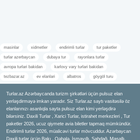
masinlar
xidmetler
endirimli turlar
tur paketler
turlar azerbaycan
dubaya tur
rayonlara turlar
avropa turlari bakidan
karlovy vary turlari bakidan
tezbazar.az
ev elanlari
albatros
göygöl turu
Turlar.az Azərbaycanda turizm şirkətləri üçün pulsuz elan
yerləşdirməyə imkan yaradır. Siz Turlar.az saytı vasitəsilə öz
elanlarınızı asanlıqla sayta pulsuz elan kimi yerləşdirə
bilərsiniz. Daxili Turlar , Xarici Turlar, istirahet merkezleri , Tur
paketler 2026, ucuz qiymete avia biletler tapmaq mümkündür.
Endirimli turlar 2026, müalicəvi turlar mövcuddur. Azərbaycan
Daxili turlar üçün Bakı , Qəbələ, İsmayıllı, Şahdağ, Masallı,