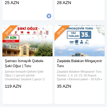
25 AZN
28 AZN
Avqust •Qiymət: •Ekonom Paket:
yeməyi daxil) Qiymətə daxildir: •
25 azn •Standart Paket: 29
Komfortlu nəqliyyat • Ekskursiyalar
• Səhər
Şirkət
Şirkət
Şamaxı İsmayıllı Qəbələ
Zaqatala Balakən Mingəçevir
Şəki Oğuz | Turu
Turu
Şamaxı-İsmayıllı-Qəbələ-Şəki-
Zaqatala Balakən Mingəçevir Turu
Oğuz | 1 gecə/2 günlük
Tarixlər: 2, 9, 16, 23, 30 Avqust
Unudulmaz Səyahət 1 gecə / 2
Qiymət: • Ekonom paket – 35 AZN •
gün – Zəngəzur Harmony Welness
Standart paket – 40 AZN(səhər
119 AZN
35 AZN
Resort Hotellə 119 AZN (2 dəfə
yeməyi daxil) Qiymətə daxildir: •
qidalanma ilə) TARİXLƏR: 25-26
Komfortlu nəqliyyat • Ekskursiyalar
İyul 1-2, 8-9, 15-16, 22-23, 29-30
•