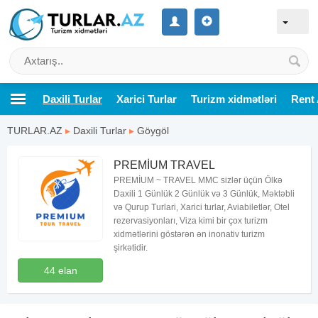
Daxili Turlar
Xarici Turlar
Turizm xidmətləri
Rent 
TURLAR.AZ
▸
Daxili Turlar
▸
Göygöl
PREMİUM TRAVEL
PREMİUM ~ TRAVEL MMC sizlər üçün Ölkə
Daxili 1 Günlük 2 Günlük və 3 Günlük, Məktəbli
və Qurup Turlari, Xarici turlar, Aviabiletlər, Otel
rezervasiyonları, Viza kimi bir çox turizm
xidmətlərini göstərən ən inonativ turizm
şirkətidir.
44 elan