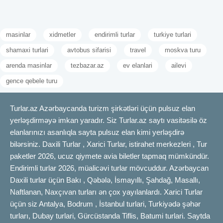
masinlar
xidmetler
endirimli turlar
turkiye turlari
shamaxi turlari
avtobus sifarisi
travel
moskva turu
arenda masinlar
tezbazar.az
ev elanlari
ailevi
gence qebele turu
Turlar.az Azərbaycanda turizm şirkətləri üçün pulsuz elan
yerləşdirməyə imkan yaradır. Siz Turlar.az saytı vasitəsilə öz
elanlarınızı asanlıqla sayta pulsuz elan kimi yerləşdirə
bilərsiniz. Daxili Turlar , Xarici Turlar, istirahet merkezleri , Tur
paketler 2026, ucuz qiymete avia biletler tapmaq mümkündür.
Endirimli turlar 2026, müalicəvi turlar mövcuddur. Azərbaycan
Daxili turlar üçün Bakı , Qəbələ, İsmayıllı, Şahdağ, Masallı,
Naftlanan, Naxçıvan turları ən çox yayılanlardı. Xarici Turlar
üçün siz Antalya, Bodrum , İstanbul turlari, Turkiyədə şəhər
turları, Dubay turlari, Gürcüstanda Tiflis, Batumi turlari. Saytda