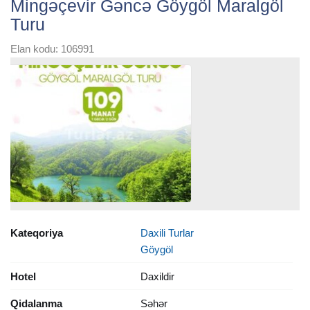
Mingəçevir Gəncə Göygöl Maralgöl
Turu
Elan kodu: 106991
Kateqoriya
Daxili Turlar
Göygöl
Hotel
Daxildir
Qidalanma
Səhər