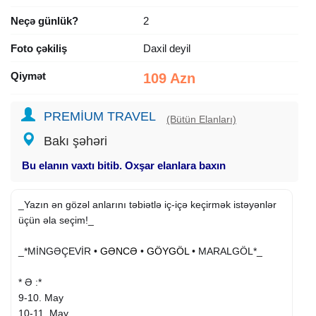
Neçə günlük?
2
Foto çəkiliş
Daxil deyil
Qiymət
109 Azn
PREMİUM TRAVEL
(Bütün Elanları)
Bakı şəhəri
Bu elanın vaxtı bitib. Oxşar elanlara baxın
_Yazın ən gözəl anlarını təbiətlə iç-içə keçirmək istəyənlər
üçün əla seçim!_
_*MİNGƏÇEVİR •
GƏNCƏ
•
GÖYGÖL
• MARALGÖL*_
* Ə :*
9-10. May
10-11. May