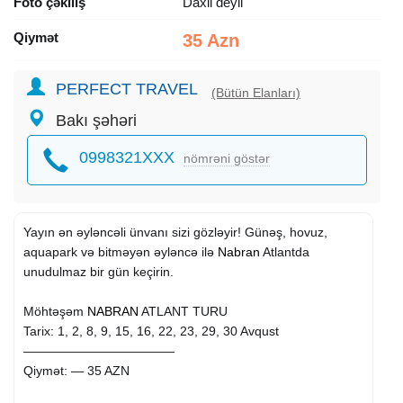
Foto çəkiliş
Daxil deyil
Qiymət
35 Azn
PERFECT TRAVEL
(Bütün Elanları)
Bakı şəhəri
0998321XXX
nömrəni göstər
Yayın ən əyləncəli ünvanı sizi gözləyir! Günəş, hovuz,
aquapark və bitməyən əyləncə ilə
Nabran
Atlantda
unudulmaz bir gün keçirin.
Möhtəşəm
NABRAN
ATLANT TURU
Tarix: 1, 2, 8, 9, 15, 16, 22, 23, 29, 30 Avqust
————————————
Qiymət: — 35 AZN