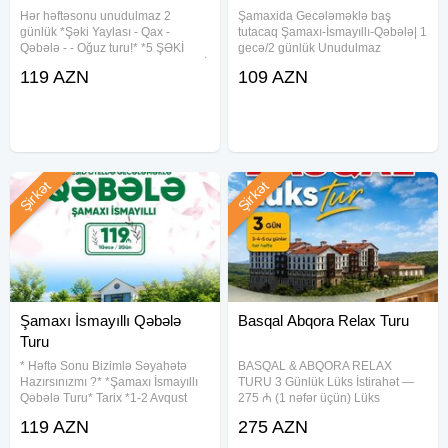
Hər həftəsonu unudulmaz 2
Şamaxida Gecələməklə baş
günlük *Şəki Yaylası - Qax -
tutacaq Şamaxı-İsmayıllı-Qəbələ| 1
Qəbələ - - Oğuz turu!* *5 ŞƏKİ
gecə/2 günlük Unudulmaz
PALACE HOTEL 119 azn* *4 ŞƏKİ
Səyahət 1 gecə / 2 gün – Şamaxı
119 AZN
109 AZN
İSSAM HOTEL 99 azn* Seçimi siz
Pirquluda yerləşən Gözəl Məkan
edin, xidməti bizə həvalə edin!
Hotellə 109 AZN (2 dəfə
Tarixlər: *1-2 Avqust* *8-9
qidalanma ilə) TARİXLƏR: 1-2, 8-
9, 15-16,
Şirkət
Şirkət
Şamaxı İsmayıllı Qəbələ
Basqal Abqora Relax Turu
Turu
* Həftə Sonu Bizimlə Səyahətə
BASQAL & ABQORA RELAX
Hazırsınızmı ?* *Şamaxı İsmayıllı
TURU 3 Günlük Lüks İstirahət —
Qəbələ Turu* Tarix *1-2 Avqust
275 ₼ (1 nəfər üçün) Lüks
Tarix *8-9 Avqust* Tarix *15-16
istirahətin ünvanı — 5 Basqal
119 AZN
275 AZN
Avqust* Müddət: 1 Gecə 2 Gün
Resort & Spa. Təbiətin qoynunda
Turun Qiyməti 119 AZN *( 2 dəfə
rahatlıq, SPA və sakit atmosferlə