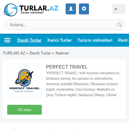
Daxili Turlar
Xarici Turlar
Turizm xidmətləri
Rent 
TURLAR.AZ
▸
Daxili Turlar
▸
Nabran
PERFECT TRAVEL
"PERFECT TRAVEL" milli turizmin inkişafına öz
töhfəsini vermiş, bu sahədə öz xidmətlərilə
tanınmış şirkətdir.Ölkədaxili, Ölkəxarici turların
təşkili, Aviabiletlər, Viza Dəstəyi, Məktəbli və
Qrup Turların təşkili, Nəqliyyat Sifarişi, Otellər
43 elan