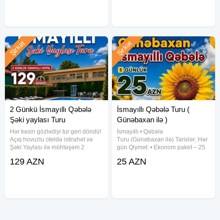
Səhər yeməyi ilə
unudulmaz 3 gün sizi gözləyir.
Şirkət
Şirkət
2 Günkü İsmayıllı Qəbələ
İsmayıllı Qəbələ Turu (
Şəki yaylası Turu
Günəbaxan ilə )
Hər kəsin gözlədiyi tur geri döndü!
İsmayıllı • Qəbələ
Açıq hovuzlu oteldə istirahət və
Turu (Günəbaxan ilə) Tarixlər: Hər
Şəki Yaylası ilə möhtəşəm 2
gün Qiymət: • Ekonom paket – 25
günlük yay turu! İsmayıllı • Qəbələ
AZN • Standart paket – 29 AZN
129 AZN
25 AZN
• Şəki Yaylası Tarixlər: 1–2 | 15–16
(səhər yeməyi daxil) Qiymətə
| 29–30 Avqust ━━━━━━━━━━
daxildir: • Komfortlu nəqliyyat •
Basqal
Ekskursiyalar • Səhər yeməyi