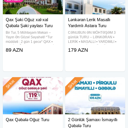
Qax Şəki Oğuz xal-xal
Lənkəran Lerik Masallı
Qəbələ Şəki yaylası Turu
Yardımlı Astara Turu
Bir Tur, 5 Möhtəşəm Məkan –
CƏNUBUN ƏN MÖHTƏŞƏM 3
Yayın Ən Gözəl Səyahəti! *Tur
günlük TURU – LƏNKƏRAN •
müddəti : 2 gün 1 gecə* QAX •
LERİK • MASALLI • YARDIMLI •
ŞƏKİ • OĞUZ• QƏBƏLƏ • ŞƏKİ
ASTARA • SİM 3 GÜNLÜK CƏNUB
89 AZN
179 AZN
YAYLASI Qiymət: Otel Binasında
XƏMSƏSİ TURU Qiymət: 179 AZN
gecələmə: Həftəiçi: 89 azn
— Tarixlər 29-30-31 iyul 5-6-7
Həftəsonu: 99 azn Kotecdə
avqust 12-13-14 avqust 19-20-21
avqust
Şirkət
Şirkət
Qax Qəbələ Oğuz Turu
2 Günlük Şamaxı İsmayıllı
Qəbələ Turu