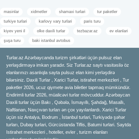
masinlar
xidmetler
shamaxi turlari
tur paketler
turkiye turlari
karlovy vary turlari
paris turu
kiyev yeni il
olke daxili turlar
tezbazar.az
ev elanlari
şuşa turu
baki istanbul avtobus
Turlar.az Azərbaycanda turizm şirkətləri üçün pulsuz elan
yerləşdirməyə imkan yaradır. Siz Turlar.az saytı vasitəsilə öz
elanlarınızı asanlıqla sayta pulsuz elan kimi yerləşdirə
bilərsiniz. Daxili Turlar , Xarici Turlar, istirahet merkezleri , Tur
paketler 2026, ucuz qiymete avia biletler tapmaq mümkündür.
Endirimli turlar 2026, müalicəvi turlar mövcuddur. Azərbaycan
Daxili turlar üçün Bakı , Qəbələ, İsmayıllı, Şahdağ, Masallı,
Naftlanan, Naxçıvan turları ən çox yayılanlardı. Xarici Turlar
üçün siz Antalya, Bodrum , İstanbul turlari, Turkiyədə şəhər
turları, Dubay turlari, Gürcüstanda Tiflis, Batumi turlari. Saytda
Istirahet merkezleri , hoteller, evler , turizm elanları