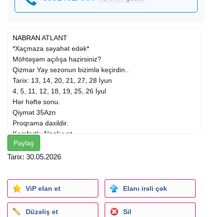
NABRAN
ATLANT
*Xaçmaza səyahət edək*
Möhtəşəm açılışa hazirsiniz?
Qizmar Yay sezonun bizimlə keçirdin..
Tarix: 13, 14, 20, 21, 27, 28 İyun
4, 5, 11, 12, 18, 19, 25, 26 İyul
Hər həftə sonu.
Qiymət 35Azn
Proqrama daxildir.
Komfortlu Nəqliyyat
Paylaş
Qrup Rəhbəri
Atlanta Giriş
Tarix: 30.05.2026
Musiqi əyləncə
Akvapark
Uşag və böyüklər üçün ayri-ayri hovuzlar karusellər, Bilyard
ViP elan et
Elanı irəli çək
Boling, Karting Futbol meydançasi, yelləncəklər , Disko-DJ.
Temiz Geniş Razdvalka
Düzəliş et
Sil