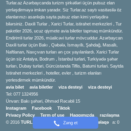
Turlar.az Azərbaycanda turizm şirkətləri üçün pulsuz elan
yerləşdirməyə imkan yaradır. Siz Turlar.az saytı vasitəsilə öz
elanlarınızı asanlıqla sayta pulsuz elan kimi yerləşdirə
bilərsiniz. Daxili Turlar , Xarici Turlar, istirahet merkezleri , Tur
paketler 2026, ucuz qiymete avia biletler tapmaq mümkündür.
Endirimli turlar 2026, müalicəvi turlar mövcuddur. Azərbaycan
Daxili turlar üçün Bakı , Qəbələ, İsmayıllı, Şahdağ, Masallı,
Naftlanan, Naxçıvan turları ən çox yayılanlardı. Xarici Turlar
üçün siz Antalya, Bodrum , İstanbul turlari, Turkiyədə şəhər
turları, Dubay turlari, Gürcüstanda Tiflis, Batumi turlari. Saytda
Istirahet merkezleri , hoteller, evler , turizm elanları
yerlesdirmek mümkündür.
avia bilet
avia biletler
viza desteyi
viza desteyi
Tel: 077 1324956
Ünvan: Bakı şəhəri, Əhməd Rəcəbli 15
Instagram
Facebook
Tiktok
Privacy Policy
Term of use
Haqqımızda
razılaşma
© 2016
TURLAR.AZ
info [@] turlar.az |
Bizimlə əlaqə
a: 0
Zəng et