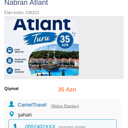
Nabran Atlant
Elan kodu: 108323
Qiymət
35 Azn
CamelTravel
(Bütün Elanları)
şəhəri
0552402XXX
nömrəni göstər