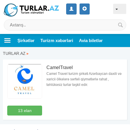
Şirkətlər
Turizm xəbərləri
Avia biletlər
TURLAR.AZ
▸
CamelTravel
Camel Travel turizm şirkəti Azərbaycan daxili və
xaricii ölkələrə sərfəli qiymətlərlə rahat ,
təhlükəsiz turlar təşkil edir.
13 elan