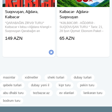
Suqovuşan, Ağdərə,
Kəlbəcər- Ağdərə-
Kəlbəcər
Suqovuşan
*QARABAĞIN ZİRVƏ TURU*
*KƏLBƏCƏR - AĞDƏRƏ -
Kəlbəcər • İstisu • Ağdərə •Vəngli •
SUQOVUŞAN TURU * Tarix: 21,
Suqovuşan Qarabağın ən
28 İyun Qiymət: Ekonom Paket –
möhtəşəm dağ mənzərələri, şəfalı
65 AZN Standart Paket – 70 AZN
149 AZN
65 AZN
İstisu bulaqları, tarixi məkanları və
Qiymətə daxildir: Səhər yeməyi
unudulmaz təbiəti ilə fərqli bir
(standart paketdə) Komfortlu
səyahətə hazır olun!
nəqliyyat Tur rəhbəri Yol boyu
masinlar
xidmetler
sheki turlari
dubay turlari
qebele turlari
dubay yeni il
kipr turu
pekin turu
abu dhabi turu
tezbazar.az
ev elanlari
lənkəran turu
bodrum turu