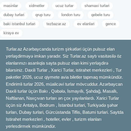
masinlar
xidmetler
ucuz turlar
shamaxi turlari
dubay turlari
qrup turu
london turu
qebele turu
baki istanbul turlari
tezbazar.az
ev elanlari
gence
kirayə ev
Turlar.az Azərbaycanda turizm şirkətləri üçün pulsuz elan
yerləşdirməyə imkan yaradır. Siz Turlar.az saytı vasitəsilə öz
elanlarınızı asanlıqla sayta pulsuz elan kimi yerləşdirə
bilərsiniz. Daxili Turlar , Xarici Turlar, istirahet merkezleri , Tur
paketler 2026, ucuz qiymete avia biletler tapmaq mümkündür.
Endirimli turlar 2026, müalicəvi turlar mövcuddur. Azərbaycan
Daxili turlar üçün Bakı , Qəbələ, İsmayıllı, Şahdağ, Masallı,
Naftlanan, Naxçıvan turları ən çox yayılanlardı. Xarici Turlar
üçün siz Antalya, Bodrum , İstanbul turlari, Turkiyədə şəhər
turları, Dubay turlari, Gürcüstanda Tiflis, Batumi turlari. Saytda
Istirahet merkezleri , hoteller, evler , turizm elanları
yerlesdirmek mümkündür.