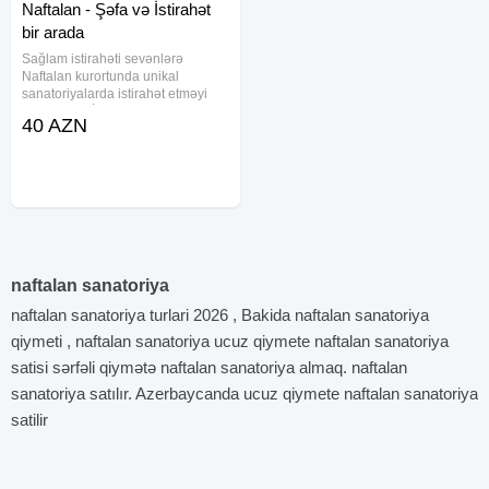
Naftalan - Şəfa və İstirahət
bir arada
Sağlam istirahəti sevənlərə
Naftalan kurortunda unikal
sanatoriyalarda istirahət etməyi
təklif edirik. İmperial Travel ilə
40 AZN
Sağlamlıq və istirahətin ən fərqli
ünvanı — Naftalan! Dünyada tayı
olmayan Naftalan nefti ilə
naftalan sanatoriya
naftalan sanatoriya turlari 2026 , Bakida naftalan sanatoriya
qiymeti , naftalan sanatoriya ucuz qiymete naftalan sanatoriya
satisi sərfəli qiymətə naftalan sanatoriya almaq. naftalan
sanatoriya satılır. Azerbaycanda ucuz qiymete naftalan sanatoriya
satilir