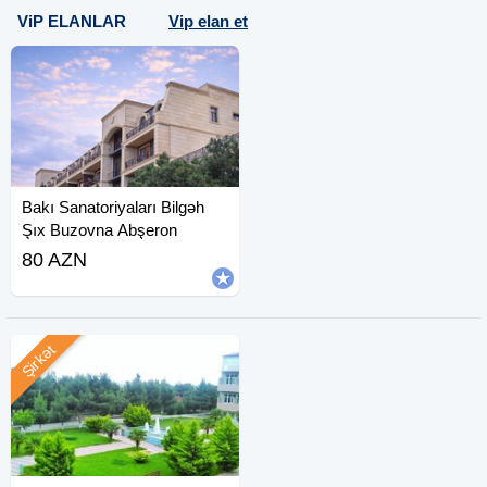
ViP ELANLAR
Vip elan et
Bakı Sanatoriyaları Bilgəh
Şıx Buzovna Abşeron
80 AZN
Şirkət