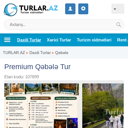
Daxili Turlar
Xarici Turlar
Turizm xidmətləri
Rent 
TURLAR.AZ
▸
Daxili Turlar
▸
Qəbələ
Premium Qəbələ Tur
Elan kodu: 107899