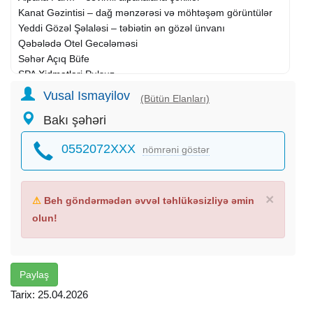
Kanat Gəzintisi – dağ mənzərəsi və möhtəşəm görüntülər
Yeddi Gözəl Şəlaləsi – təbiətin ən gözəl ünvanı
Qəbələdə Otel Gecələməsi
Səhər Açıq Büfe
SPA
Xidmətləri
Pulsuz
Vusal Ismayilov
(Bütün Elanları)
Axşam Əyləncə Proqramı:
Bakı şəhəri
Ocaq Başı Gecəsi
0552072XXX
nömrəni göstər
Canlı Musiqi & Müğənni
Peşəkar Fotoqraf
Mafia Oyunu
Maraqlı Oyunlar
×
⚠
Beh göndərmədən əvvəl təhlükəsizliyə əmin
Qaliblərə Hədiyyələr
olun!
Daxildir:
Komfortlu nəqliyyat
Paylaş
Səhər yeməkləri
Tarix: 25.04.2026
Otel