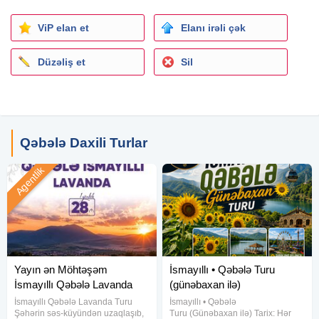
Əyləncə proqramları
ViP elan et
Elanı irəli çək
Qiymət:
Düzəliş et
Sil
149 AZN-dən başlayan qiymətlərlə
Yerlər məhduddur!
İndi yaz, yerini bron et!
Qəbələ Daxili Turlar
Burda qiymete daxildir
Seher yemeyi 2 gün
Agentlik
Otel
Spa
Komfortlu neqliyyat
Alpaka bilet
Kanat bilet
Canlı musiqi
Yayın ən Möhtəşəm
İsmayıllı • Qəbələ Turu
Ve hediyeler
İsmayıllı Qəbələ Lavanda
(günəbaxan ilə)
turu
İsmayıllı Qəbələ Lavanda Turu
İsmayıllı • Qəbələ
Şəhərdən Qaçış Vaxtıdır! Qəbələyə Gedirik. Bu Həftəsonu
Şəhərin səs-küyündən uzaqlaşıb,
Turu (Günəbaxan ilə) Tarix: Hər