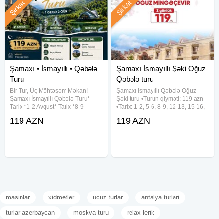
Şirkət
Şirkət
Şamaxı • İsmayıllı • Qəbələ
Şamaxı İsmayıllı Şəki Oğuz
Turu
Qəbələ turu
Bir Tur, Üç Möhtəşəm Məkan!
Şamaxı İsmayıllı Qəbələ Oğuz
Şamaxı İsmayıllı Qəbələ Turu*
Şəki turu •Turun qiyməti: 119 azn
Tarix *1-2 Avqust* Tarix *8-9
•Tarix: 1-2, 5-6, 8-9, 12-13, 15-16,
Avqust* Tarix *15-16 Avqust*
19-20, 22-23, 26-27, 29-30 Avqust
119 AZN
119 AZN
Müddət: 1 Gecə 2 Gün Turun
✓Qiymətə daxildir: - Komfortlu
Qiyməti 119 AZN *( 2 dəfə Səhər
nəqliyyat - Yeddi gözəl hotel
yeməyi ilə )* Qiymətə daxildir:
(Qəbələ) - Hotel
masinlar
xidmetler
ucuz turlar
antalya turlari
turlar azerbaycan
moskva turu
relax lerik