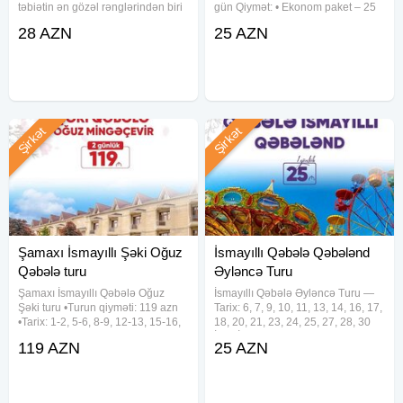
Sıradan Olmasın. Ən Yaxşı Weekend Planı Buradadır.
təbiətin ən gözəl rənglərindən biri
gün Qiymət: • Ekonom paket – 25
Qəbələdə Unudulmaz 2 Gün Səni Gözləyir. Macəra, Musiqi,
olan lavanda çiçəklərinin sehrinə
AZN • Standart paket – 29 AZN
28 AZN
25 AZN
düşməyə hazırsınız? Bu
(səhər yeməyi daxil) Qiymətə
Dostluq – Hamısı Bir Turda. Weekend Mood ON – Qəbələ
turumuzda sizi sonsuz bənövşəyi
daxildir: Komfortlu nəqliyyat
Tour. Səyahət Et, Əylən, Xatirə Yarat. Gənclərin Seçimi –
tarlalar, təmiz hava və möhtəşəm
Gəzintilər Səhər yeməyi
Full Vibe Tur. Oturmaq Yox, Bu Həftəsonu Yola Düşürük.
Şirkət
Şirkət
Şamaxı İsmayıllı Şəki Oğuz
İsmayıllı Qəbələ Qəbələnd
Qəbələ turu
Əyləncə Turu
Şamaxı İsmayıllı Qəbələ Oğuz
İsmayıllı Qəbələ Əyləncə Turu —
Şəki turu •Turun qiyməti: 119 azn
Tarix: 6, 7, 9, 10, 11, 13, 14, 16, 17,
•Tarix: 1-2, 5-6, 8-9, 12-13, 15-16,
18, 20, 21, 23, 24, 25, 27, 28, 30
19-20, 22-23, 26-27, 29-30 Avqust
İyun İyul və Avqust ayı həftə içi və
119 AZN
25 AZN
✓Qiymətə daxildir: - Komfortlu
həftəsonu tarixlərdə — Qiymət:
nəqliyyat - Yeddi gözəl hotel
Ekonom paket: 25₼ Standart
(Qəbələ) - Hotel
paket: