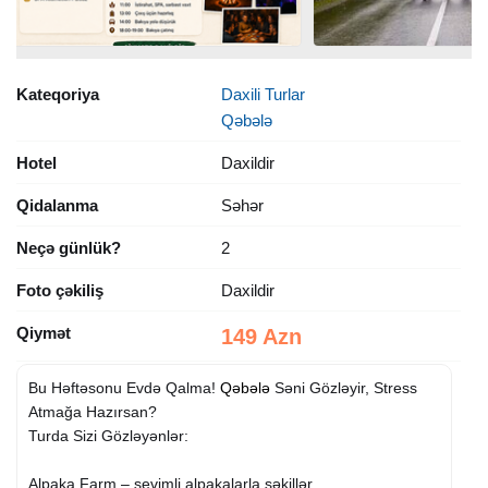
Kateqoriya
Daxili Turlar
Qəbələ
Hotel
Daxildir
Qidalanma
Səhər
Neçə günlük?
2
Foto çəkiliş
Daxildir
Qiymət
149 Azn
Bu Həftəsonu Evdə Qalma!
Qəbələ
Səni Gözləyir, Stress
Atmağa Hazırsan?
Turda Sizi Gözləyənlər:
Alpaka Farm – sevimli alpakalarla şəkillər