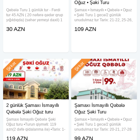
Oğuz • Şəki Turu
Qəbələ Turu 1 günlük tur - Fərdi
Şamaxı • İsmayıllı • Qəbələ • Oguz
tur 45 AZN ( 20 nəfərə qədər qrup
• Şəki Turu 1 gecə/2 günlük
yığıldıqda) (səhər yemeyi daxil) 1
unudulmaz tur Tarix: 21-22, 25-26,
günlük tur - Fərdi tur 65 AZN (20
28-29 İyul , 1-2, 4-5, 8-9, 11-12,
30 AZN
109 AZN
nəfərə qədər qrup yığıldıqda)
15-16, 18-19, 22-23, 25-26, 29-30
(səhər və nahar yemeyi daxil) 1
Turun Qiyməti: 109 azn(Qəbələ
günlük tur -
Yeddi Gözəl
Şirkət
Şirkət
2 günlük Şamaxı İsmayıllı
Şamaxı İsmayıllı Qəbələ
Qəbələ Şəki Oğuz turu
Oğuz Şəki Turu
Şamaxı İsmayıllı Qəbələ Şəki
Şamaxı • İsmayıllı • Qəbələ • Oguz
Oğuz turu •Turun qiyməti: 119
• Şəki Turu 1 gecə/2 günlük
azn(2 dəfə qidalanma ilə) •Tarix: 1-
unudulmaz tur Tarix: 20-21, 27-28
2, 8-9, 15-16, 22-23, 29-30 Avqust
İyun Növbəti ay: 4-5, 11-12, 18-19,
119 AZN
99 AZN
✓Qiymətə daxildir: • Komfortlu
25-26 İyul Turun Qiyməti: 89