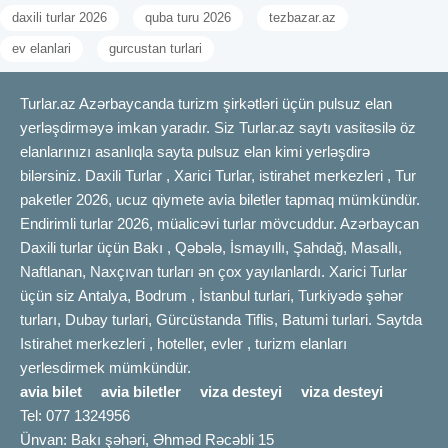
daxili turlar 2026
quba turu 2026
tezbazar.az
ev elanlari
gurcustan turlari
Turlar.az Azərbaycanda turizm şirkətləri üçün pulsuz elan
yerləşdirməyə imkan yaradır. Siz Turlar.az saytı vasitəsilə öz
elanlarınızı asanlıqla sayta pulsuz elan kimi yerləşdirə
bilərsiniz. Daxili Turlar , Xarici Turlar, istirahet merkezleri , Tur
paketler 2026, ucuz qiymete avia biletler tapmaq mümkündür.
Endirimli turlar 2026, müalicəvi turlar mövcuddur. Azərbaycan
Daxili turlar üçün Bakı , Qəbələ, İsmayıllı, Şahdağ, Masallı,
Naftlanan, Naxçıvan turları ən çox yayılanlardı. Xarici Turlar
üçün siz Antalya, Bodrum , İstanbul turlari, Turkiyədə şəhər
turları, Dubay turlari, Gürcüstanda Tiflis, Batumi turlari. Saytda
Istirahet merkezleri , hoteller, evler , turizm elanları
yerlesdirmek mümkündür.
avia bilet
avia biletler
viza desteyi
viza desteyi
Tel: 077 1324956
Ünvan: Bakı şəhəri, Əhməd Rəcəbli 15