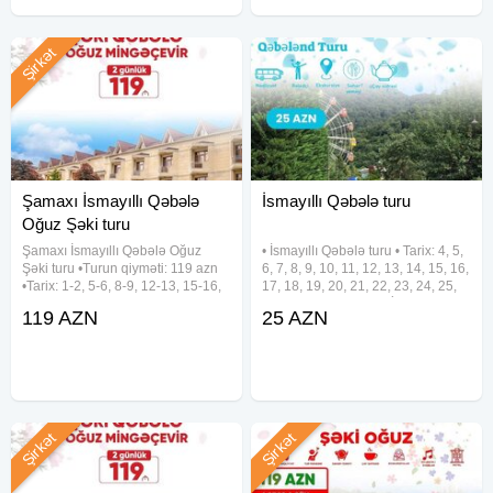
Şirkət
Şamaxı İsmayıllı Qəbələ
İsmayıllı Qəbələ turu
Oğuz Şəki turu
Şamaxı İsmayıllı Qəbələ Oğuz
• İsmayıllı Qəbələ turu • Tarix: 4, 5,
Şəki turu •Turun qiyməti: 119 azn
6, 7, 8, 9, 10, 11, 12, 13, 14, 15, 16,
•Tarix: 1-2, 5-6, 8-9, 12-13, 15-16,
17, 18, 19, 20, 21, 22, 23, 24, 25,
19-20, 22-23, 26-27, 29-30 Avqust
26, 27, 28, 29, 30, 31 İYUL •
119 AZN
25 AZN
✓Qiymətə daxildir: - Komfortlu
Qiymət: Ekonom paket: 25 Azn
nəqliyyat - Yeddi gözəl hotel
Standart paket: 29 Azn • Qiymətə
(Qəbələ) - Hotel
Şirkət
Şirkət