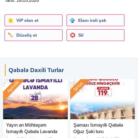
Tarix: 28.05.2026
və restoranda yer qucağda olduğu halda )
Tur zamanı spirtli içkilər qəti qadağandır.
__
ViP elan et
Elanı irəli çək
Qeydiyyat və daha ətraflı məlumat üçün WhatsApp’a yaza
bilərsiniz:
Düzəliş et
Sil
..
Qəbələ Daxili Turlar
Agentlik
Şirkət
Yayın ən Möhtəşəm
Şamaxı İsmayıllı Qəbələ
İsmayıllı Qəbələ Lavanda
Oğuz Şəki turu
turu