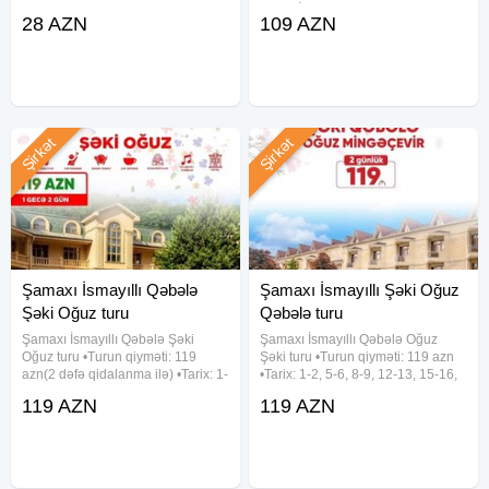
qeydiyyatdan keçməyə tələsin !
28-29 İyul , 1-2, 4-5, 8-9, 11-12,
28 AZN
109 AZN
Yerlər limitli sayda olacaq. Qəbələ
15-16, 18-19, 22-23, 25-26, 29-30
Lavanda turu Tarix: 4, 5 , 6 iyul
Turun Qiyməti: 109 azn(Qəbələ
Qiymət: Ekonom Paket: 28
Yeddi Gözəl
Şirkət
Şirkət
Şamaxı İsmayıllı Qəbələ
Şamaxı İsmayıllı Şəki Oğuz
Şəki Oğuz turu
Qəbələ turu
Şamaxı İsmayıllı Qəbələ Şəki
Şamaxı İsmayıllı Qəbələ Oğuz
Oğuz turu •Turun qiyməti: 119
Şəki turu •Turun qiyməti: 119 azn
azn(2 dəfə qidalanma ilə) •Tarix: 1-
•Tarix: 1-2, 5-6, 8-9, 12-13, 15-16,
2, 8-9, 15-16, 22-23, 29-30 Avqust
19-20, 22-23, 26-27, 29-30 Avqust
119 AZN
119 AZN
✓Qiymətə daxildir: • Komfortlu
✓Qiymətə daxildir: - Komfortlu
nəqliyyat • 1 gecə oteldə
nəqliyyat - Yeddi gözəl hotel
gecələmək • Zəngəzur
(Qəbələ) - Hotel