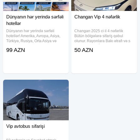
Dünyanın hər yerində sərfəli
Changan Vip 4 nəfərlik
hotellər
Dünyanın hər yerində sərfəli
Changan 2025 ci il 4 nəfərlik
hotellər! Amerika, Avropa, Asiya,
Bütün bölgələrə sifariş qəbul
Türkiyə, Rusiya, Orta Asiya və
olunur. Rayonlara Bakı ətrafı və.s
Yaxın Şərq istiqamətləri üzrə 3★,
Maşın Sürücü İlə Verilir! Sifariş
99 AZN
50 AZN
4★ və 5★ hotellər Büdcənizə
üçün buyurun
uyğun sərfəli qiymətlər Şəhər,
dənizkənarı və lüks
Vip avtobus sifarişi