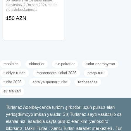
50 nəfərsiz və Səyahət etmək
istəyirsiniz ? Ən son 2024 model
vip avtobuslarımızla
xidmətinizdəyik. Güvənli, komfortlu
150 AZN
və rahat istirahət üçün nəqliyyat
seçimini bizdən edə bilərsiniz.
Geniş salonu və rahat
masinlar
xidmetler
tur paketler
turlar azerbaycan
turkiye turlari
montenegro turlari 2026
praqa turu
turlar 2026
antalya qaynar turlar
tezbazar.az
ev elanlari
Turlar.az Azərbaycanda turizm şirkətləri üçün pulsuz elan
yerləşdirməyə imkan yaradır. Siz Turlar.az saytı vasitəsilə öz
elanlarınızı asanlıqla sayta pulsuz elan kimi yerləşdirə
bilərsiniz. Daxili Turlar , Xarici Turlar, istirahet merkezleri , Tur