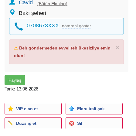
Cavid
(Bütün Elanları)
Ailəvi və qrup səfərləri
Bakı şəhəri
Rahat oturacaqlar və komfortlu salon
Təhlükəsiz və peşəkar sürücülər
0708673XXX
nömrəni göstər
Vaxtında çatdırılma
6 nəfərdən 82 böyük qruplara qədər uyğun nəqliyyat
Ən ucuz və sərfəli qiymətlər
Qarabağa gedənlər üçün sürətli və rahat xidmət
×
⚠
Beh göndərmədən əvvəl təhlükəsizliyə əmin
24/7 sifariş qəbul olunur
olun!
Keyfiyyətli xidmət, münasib qiymət və maksimum rahatlıq
yalnız bizimlə!
Paylaş
Tarix: 13.06.2026
ViP elan et
Elanı irəli çək
Düzəliş et
Sil