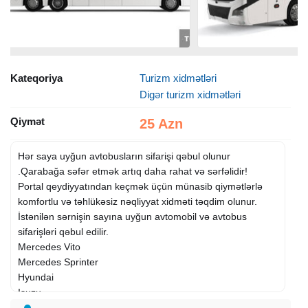
Kateqoriya
Turizm xidmətləri
Digər turizm xidmətləri
Qiymət
25 Azn
Hər saya uyğun avtobusların sifarişi qəbul olunur
.Qarabağa səfər etmək artıq daha rahat və sərfəlidir!
Portal qeydiyyatından keçmək üçün münasib qiymətlərlə
komfortlu və təhlükəsiz nəqliyyat xidməti təqdim olunur.
İstənilən sərnişin sayına uyğun avtomobil və avtobus
sifarişləri qəbul edilir.
Mercedes Vito
Mercedes Sprinter
Hyundai
Isuzu
İri və komfortlu turist avtobusları