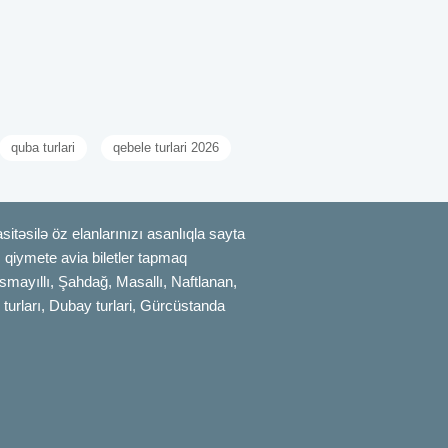
quba turlari
qebele turlari 2026
itəsilə öz elanlarınızı asanlıqla sayta
uz qiymete avia biletler tapmaq
smayıllı, Şahdağ, Masallı, Naftlanan,
 turları, Dubay turlari, Gürcüstanda