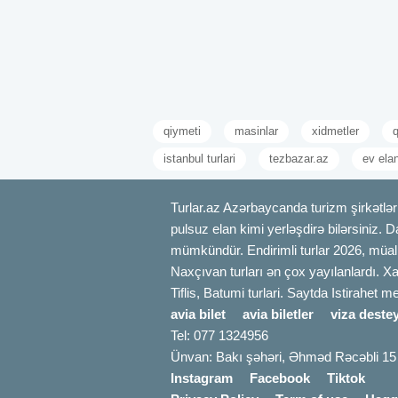
qiymeti
masinlar
xidmetler
q
istanbul turlari
tezbazar.az
ev elan
Turlar.az Azərbaycanda turizm şirkətləri
pulsuz elan kimi yerləşdirə bilərsiniz. D
mümkündür. Endirimli turlar 2026, müali
Naxçıvan turları ən çox yayılanlardı. Xa
Tiflis, Batumi turlari. Saytda Istirahet 
avia bilet
avia biletler
viza destey
Tel: 077 1324956
Ünvan: Bakı şəhəri, Əhməd Rəcəbli 15
Instagram
Facebook
Tiktok