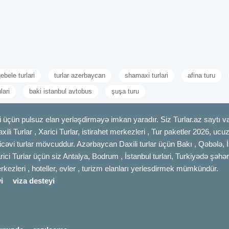
ebele turlari
turlar azerbaycan
shamaxi turlari
afina turu
lari
baki istanbul avtobus
şuşa turu
 üçün pulsuz elan yerləşdirməyə imkan yaradır. Siz Turlar.az saytı vas
axili Turlar , Xarici Turlar, istirahet merkezleri , Tur paketler 2026, uc
cəvi turlar mövcuddur. Azərbaycan Daxili turlar üçün Bakı , Qəbələ, İ
rici Turlar üçün siz Antalya, Bodrum , İstanbul turlari, Turkiyədə şəhər
merkezleri , hoteller, evler , turizm elanları yerlesdirmek mümkündür.
i
viza desteyi