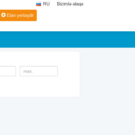
RU
Bizimlə əlaqə
Elan yerləşdir