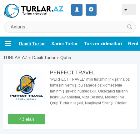
Daxili Turlar
Xarici Turlar
Turizm xidmətləri
Rent 
TURLAR.AZ
▸
Daxili Turlar
▸
Quba
PERFECT TRAVEL
"PERFECT TRAVEL" milli turizmin inkişafına öz
töhfəsini vermiş, bu sahədə öz xidmətlərilə
tanınmış şirkətdir.Ölkədaxili, Ölkəxarici turların
təşkili, Aviabiletlər, Viza Dəstəyi, Məktəbli və
Qrup Turların təşkili, Nəqliyyat Sifarişi, Otellər
43 elan