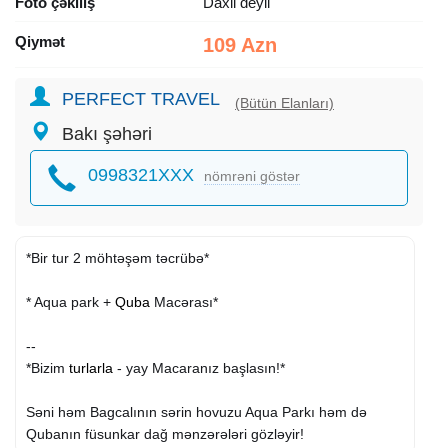
Foto çəkiliş
Daxil deyil
Qiymət
109 Azn
PERFECT TRAVEL
(Bütün Elanları)
Bakı şəhəri
0998321XXX
nömrəni göstər
*Bir tur 2 möhtəşəm təcrübə*
* Aqua park +
Quba
Macərası*
--
*Bizim
turlarla
- yay Macaranız başlasın!*
Səni həm Bagcalının sərin hovuzu Aqua Parkı həm də
Qubanın füsunkar dağ mənzərələri gözləyir!