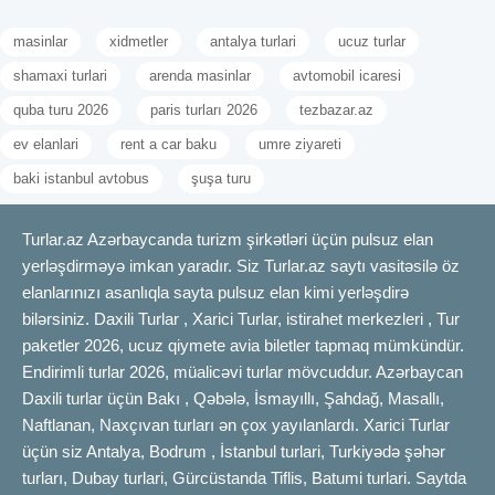
masinlar
xidmetler
antalya turlari
ucuz turlar
shamaxi turlari
arenda masinlar
avtomobil icaresi
quba turu 2026
paris turları 2026
tezbazar.az
ev elanlari
rent a car baku
umre ziyareti
baki istanbul avtobus
şuşa turu
Turlar.az Azərbaycanda turizm şirkətləri üçün pulsuz elan
yerləşdirməyə imkan yaradır. Siz Turlar.az saytı vasitəsilə öz
elanlarınızı asanlıqla sayta pulsuz elan kimi yerləşdirə
bilərsiniz. Daxili Turlar , Xarici Turlar, istirahet merkezleri , Tur
paketler 2026, ucuz qiymete avia biletler tapmaq mümkündür.
Endirimli turlar 2026, müalicəvi turlar mövcuddur. Azərbaycan
Daxili turlar üçün Bakı , Qəbələ, İsmayıllı, Şahdağ, Masallı,
Naftlanan, Naxçıvan turları ən çox yayılanlardı. Xarici Turlar
üçün siz Antalya, Bodrum , İstanbul turlari, Turkiyədə şəhər
turları, Dubay turlari, Gürcüstanda Tiflis, Batumi turlari. Saytda