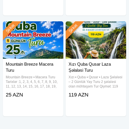
Şirkət
Şirkət
Mountain Breeze Macera
Xızı Quba Qusar Laza
Turu
Şəlaləsi Turu
Mountain Breeze • Macəra Turu
Xızı • Quba • Qusar • Laza Şəlaləsi
Tarixlər :1, 2, 3, 4, 5, 6, 7, 8, 9, 10,
– 2 Günlük Yay Turu 2 şəlaləsi
11, 12, 13, 14, 15, 16, 17, 18, 19,
olan möhtəşəm Tur Qiymət: 119
20, 21, 22, 23, 24, 25, 26, 27, 28,
AZN Tur tarixləri: 1–2, 8–9, 15–16,
25 AZN
119 AZN
29, 30, 31 Avqust Qiymət: Ekonom
22–23, 29–30 Avqust Tur proqramı
Paket – 25 AZN Standart Paket –
1-ci gün Xızı – Altıağac (giriş: 5
29
AZN)