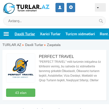
Daxili Turlar
Xarici Turlar
Turizm xidmətləri
Rent 
TURLAR.AZ
▸
Daxili Turlar
▸
Zaqatala
PERFECT TRAVEL
"PERFECT TRAVEL" milli turizmin inkişafına öz
töhfəsini vermiş, bu sahədə öz xidmətlərilə
tanınmış şirkətdir.Ölkədaxili, Ölkəxarici turların
təşkili, Aviabiletlər, Viza Dəstəyi, Məktəbli və
Qrup Turların təşkili, Nəqliyyat Sifarişi, Otellər
43 elan