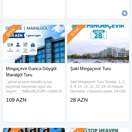
müraciətlərdə ödəniş geri qaytarılmır.
14-15 Avqust • 20-21, 21-22
Paket: 25 azn •Standart
Contact:
Şirkət
Şirkət
Mingəçevir Gəncə Göygöl
Şəki Mingəçevir Turu
Maralgöl Turu
_gözəl anlarını təbiətlə iç-içə
Şəki Mingəçevir Turu Tarixlər: 1, 2,
keçirmək istəyənlər üçün əla
8, 9, 15, 16, 22, 23, 29, 30 Avqust
seçim!_ _*MİNGƏÇEVİR • GƏNCƏ
Qiymətlər: • Ekonom paket: 28 AZN
• GÖYGÖL • MARALGÖL*_ * Ə :*
• Standart paket: 32 AZN(səhər
109 AZN
28 AZN
1-2 Avqust 8-9 Avqust 15-16
yeməyi daxil) Qiymətə daxildir: •
Avqust 22-23 Avqust 29-30 Avqust
Komfortlu nəqliyyat • Maraqlı
Qiymət – 109 AZN ⸻