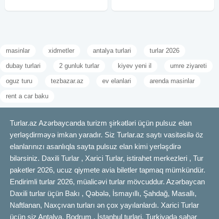
masinlar
xidmetler
antalya turlari
turlar 2026
dubay turlari
2 gunluk turlar
kiyev yeni il
umre ziyareti
oguz turu
tezbazar.az
ev elanlari
arenda masinlar
rent a car baku
Turlar.az Azərbaycanda turizm şirkətləri üçün pulsuz elan
yerləşdirməyə imkan yaradır. Siz Turlar.az saytı vasitəsilə öz
elanlarınızı asanlıqla sayta pulsuz elan kimi yerləşdirə
bilərsiniz. Daxili Turlar , Xarici Turlar, istirahet merkezleri , Tur
paketler 2026, ucuz qiymete avia biletler tapmaq mümkündür.
Endirimli turlar 2026, müalicəvi turlar mövcuddur. Azərbaycan
Daxili turlar üçün Bakı , Qəbələ, İsmayıllı, Şahdağ, Masallı,
Naftlanan, Naxçıvan turları ən çox yayılanlardı. Xarici Turlar
üçün siz Antalya, Bodrum , İstanbul turlari, Turkiyədə şəhər