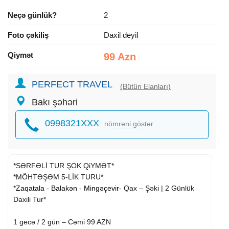
Neçə günlük?
2
Foto çəkiliş
Daxil deyil
Qiymət
99 Azn
PERFECT TRAVEL
(Bütün Elanları)
Bakı şəhəri
0998321XXX
nömrəni göstər
*SƏRFƏLİ TUR ŞOK QiYMƏT*
*MÖHTƏŞƏM 5-LİK TURU*
*
Zaqatala
-
Balakən
-
Mingəçevir
- Qax – Şəki | 2 Günlük
Daxili Tur*
1 gecə / 2 gün – Cəmi 99 AZN