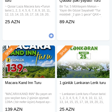
turu
Qəbələ Şəki yaylası Turu
—————-—————-—————-
~ Qusar Laza Macəra turu •Turun
Bir Tur, 5 Möhtəşəm Məkan –
tarixi:1, 2, 3, 4, 5, 6, 7, 8, 9, 10, 11,
Yayın Ən Gözəl Səyahəti! *Tur
*Görüş nöqtəsi:*
12, 13, 14, 15, 16, 17, 18, 19, 20,
müddəti : 2 gün 1 gecə* QAX •
21, 22, 23, 24, 25, 26, 27, 28, 29,
ŞƏKİ • OĞUZ• QƏBƏLƏ • ŞƏKİ
25 AZN
89 AZN
30, 31 Avqust •Turun qiyməti:
YAYLASI Qiymət: Otel Binasında
Gənclik metrosu çıxışında görüşürük!
•Ekonom paket: 25 azn •Standart
gecələmə: Həftəiçi: 89 azn
Həftəsonu: 99 azn Kotecdə
Saat 06:00-da toplanırıq, 06:30-da yola çıxırıq.
Gecikmə — macəranı qaçırmaqdır!
—————-—————-—————-
Şirkət
Şirkət
*QEYD VƏ ŞƏRTLƏR*
•Qiymət 2/3 nəfərlik otaqda 1nəfər üçün nəzərdə tutulub.
•Ekskursiya zamanı ödənişli məkanların giriş biletləri
qiymətə daxil deyil.
•Otaqda tək qalmaq istəyənlər üçün əlavə ödəniş:25 AZN
Macara Kand Inn Turu
1 günlük Lənkəran Lerik turu
•6 yaşa qədər uşaqlar üçün tur pulsuzdur, əgər nəqliyyatda
və oteldə ayrıca yer tutulmazsa.
"MACARA KAND INN" Bu yayın ən
~ Lənkəran Lerik turu •Turun tarixi:
•Hava şəraiti və logistika səbəbilə proqramda dəyişiklik ola
çox seçilən turu 2 günün qiyməti
1, 2, 3, 4, 5, 6, 7, 8, 9, 10, 11, 12,
139₼ ( bir nefer üçün) Avqust ayı -
13, 14, 15, 15, 17, 18, 19, 20, 21,
bilər.
hər həftə içi - 1 gecə -2 gün
22, 23, 24, 25, 26, 27, 28, 29, 30,
•Tura 2 gün və ya daha az vaxt qalmış ləğv edilən
139 AZN
25 AZN
tarixləri: • 6-7, 7-8 Avqust • 13-14,
31 Avqust •Turun qiyməti: •Ekonom