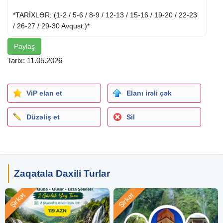
*TARİXLƏR: (1-2 / 5-6 / 8-9 / 12-13 / 15-16 / 19-20 / 22-23
/ 26-27 / 29-30 Avqust.)*
Paylaş
*OTEL:*
*Talaçay Yurd Otel , Zaqatala*
Tarix: 11.05.2026
*Grata Otel Zaqatala*
*PAKETƏ DAXİLDİR:*
ViP elan et
Elanı irəli çək
Komfortlu VİP nəqliyyat
Düzəliş et
Sil
1 gecə oteldə yerləşmə
Qapalı Hovuz, Duz otağı, Rus Hamamı, Fin Hamamı, Uşaq
Əyləncə Mərkəzi.
səhər yeməyi(2dəfə)
Peşəkar tur rəhbəri və bələdçi
Zaqatala Daxili Turlar
Maraqlı ekskursiyalar və foto dayanacaqları
Kollektiv Foto
Şirkət
Şirkət
EKSKURSİYALAR