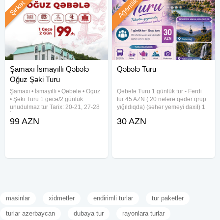
Agentlik
Şirkət
Şamaxı İsmayıllı Qəbələ
Qəbələ Turu
Oğuz Şəki Turu
Şamaxı • İsmayıllı • Qəbələ • Oguz
Qəbələ Turu 1 günlük tur - Fərdi
• Şəki Turu 1 gecə/2 günlük
tur 45 AZN ( 20 nəfərə qədər qrup
unudulmaz tur Tarix: 20-21, 27-28
yığıldıqda) (səhər yemeyi daxil) 1
İyun Növbəti ay: 4-5, 11-12, 18-19,
günlük tur - Fərdi tur 65 AZN (20
99 AZN
30 AZN
25-26 İyul Turun Qiyməti: 89
nəfərə qədər qrup yığıldıqda)
azn(Qəbələ Buta Hoteldə
(səhər və nahar yemeyi daxil) 1
gecələməklə) 109
günlük tur -
masinlar
xidmetler
endirimli turlar
tur paketler
turlar azerbaycan
dubaya tur
rayonlara turlar