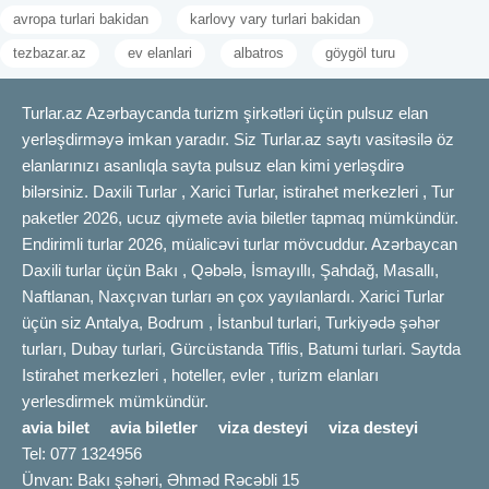
avropa turlari bakidan
karlovy vary turlari bakidan
tezbazar.az
ev elanlari
albatros
göygöl turu
Turlar.az Azərbaycanda turizm şirkətləri üçün pulsuz elan
yerləşdirməyə imkan yaradır. Siz Turlar.az saytı vasitəsilə öz
elanlarınızı asanlıqla sayta pulsuz elan kimi yerləşdirə
bilərsiniz. Daxili Turlar , Xarici Turlar, istirahet merkezleri , Tur
paketler 2026, ucuz qiymete avia biletler tapmaq mümkündür.
Endirimli turlar 2026, müalicəvi turlar mövcuddur. Azərbaycan
Daxili turlar üçün Bakı , Qəbələ, İsmayıllı, Şahdağ, Masallı,
Naftlanan, Naxçıvan turları ən çox yayılanlardı. Xarici Turlar
üçün siz Antalya, Bodrum , İstanbul turlari, Turkiyədə şəhər
turları, Dubay turlari, Gürcüstanda Tiflis, Batumi turlari. Saytda
Istirahet merkezleri , hoteller, evler , turizm elanları
yerlesdirmek mümkündür.
avia bilet
avia biletler
viza desteyi
viza desteyi
Tel: 077 1324956
Ünvan: Bakı şəhəri, Əhməd Rəcəbli 15