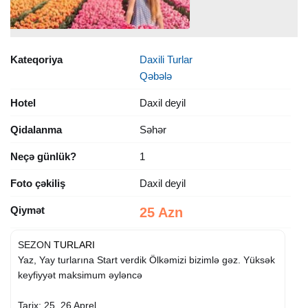
Kateqoriya
Daxili Turlar
Qəbələ
Hotel
Daxil deyil
Qidalanma
Səhər
Neçə günlük?
1
Foto çəkiliş
Daxil deyil
Qiymət
25 Azn
SEZON
TURLARI
Yaz, Yay turlarına Start verdik Ölkəmizi bizimlə gəz. Yüksək
keyfiyyət maksimum əyləncə
Tarix: 25, 26 Aprel