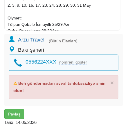
2, 3, 9, 10, 16, 17, 23, 24, 28, 29, 30, 31 May
Qiymət:
Tülpan Qəbələ İsmayıllı 25/29 Azn
Quba Qusar Laza 28/32Azn
İsmayıllı Lahic 28/32 Azn
Arzu Travel
(Bütün Elanları)
Quba Mountain Breeze 25/29 Azn
Bakı şəhəri
Lənkəran
Lerik
25/29 Azn
İsmayıllı Qəbələ 25/29Azn
0556224XXX
nömrəni göstər
Şəki Mingəçevir 29/34 Azn
Şəki Yayla Oǧuz Xal -Xal 29/34Azn
Astara
Sım Kənd 29/34Azn
Şuşa Xankəndi 44/59Azn
×
⚠
Beh göndərmədən əvvəl təhlükəsizliyə əmin
________
olun!
Proqrama daxildir.
Komfortlu Nəqliyyat
Səhər Yeməyi(Standart)
Çay Süfrəsi
Paylaş
Tur Rəhbəri Bələdci
Tarix: 14.05.2026
Ekskursiya olunacaq yerlər